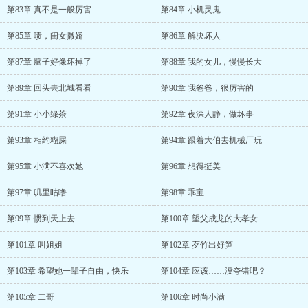
第83章 真不是一般厉害
第84章 小机灵鬼
第85章 啧，闺女撒娇
第86章 解决坏人
第87章 脑子好像坏掉了
第88章 我的女儿，慢慢长大
第89章 回头去北城看看
第90章 我爸爸，很厉害的
第91章 小小绿茶
第92章 夜深人静，做坏事
第93章 相约糊屎
第94章 跟着大伯去机械厂玩
第95章 小满不喜欢她
第96章 想得挺美
第97章 叽里咕噜
第98章 乖宝
第99章 惯到天上去
第100章 望父成龙的大孝女
第101章 叫姐姐
第102章 歹竹出好笋
第103章 希望她一辈子自由，快乐
第104章 应该……没夸错吧？
第105章 二哥
第106章 时尚小满