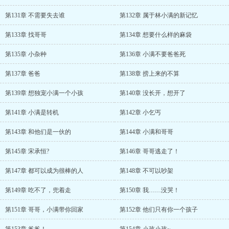
第131章 不需要失去谁
第132章 属于林小满的新记忆
第133章 找哥哥
第134章 想要什么样的麻袋
第135章 小杂种
第136章 小满不要爸爸死
第137章 爸爸
第138章 捞上来的不算
第139章 想独宠小满一个小孩
第140章 没长开，想开了
第141章 小满是转机
第142章 小乞丐
第143章 和他们是一伙的
第144章 小满和哥哥
第145章 宋承恒?
第146章 哥哥逃走了！
第147章 都可以成为很棒的人
第148章 不可以吵架
第149章 吃不了，兜着走
第150章 我……没哭！
第151章 哥哥，小满带你回家
第152章 他们只有你一个孩子