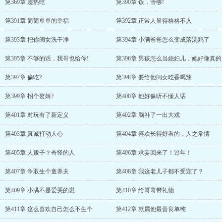
第369章 趁热吃
第390章 饭，管够!
第391章 简简单单的幸福
第392章 正常人显得格格不入
第393章 把你闺女洗干净
第394章 小满爸爸怎么变成落汤鸡了
第395章 不够的话，我哥也给你!
第396章 男孩怎么当媳妇儿，她好像真的
第397章 偷吃?
第398章 要给他闺女吃香喝辣
第399章 招个赘婿?
第400章 他好像听不懂人话
第401章 对玩有了新定义
第402章 脑补了一出大戏
第403章 真诚打动人心
第404章 喜欢长得好看的，人之常情
第405章 人贩子？奇怪的人
第406章 承妄回来了！过年！
第407章 争取生个童养夫
第408章 我这老儿子都不受宠了？
第409章 小满不是爱哭的崽
第410章 给哥哥带礼物
第411章 这么喜欢自己怎么不生个
第412章 就属他最善良单纯