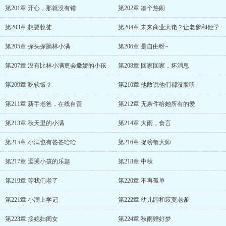
第201章 开心，那就没有错
第202章 凑个热闹
第203章 想要收徒
第204章 未来商业大佬？让老爹和他学
第205章 探头探脑林小满
第206章 是自由呀~
第207章 没有比林小满更会撒娇的小孩
第208章 回家回家，坏消息
第209章 吃软饭？
第210章 他敢说他们都没脸听
第211章 新手老爸，在线自责
第212章 无条件给她所有的爱
第213章 秋天里的小满
第214章 大雨，食言
第215章 小满也有爸爸哈哈
第216章 捉螃蟹大师
第217章 逗哭小孩的乐趣
第218章 中秋
第219章 等我们老了
第220章 不再孤单
第221章 小满上学记
第222章 幼儿园和寂寞老爹
第223章 接媳妇闺女
第224章 秋雨赠好梦