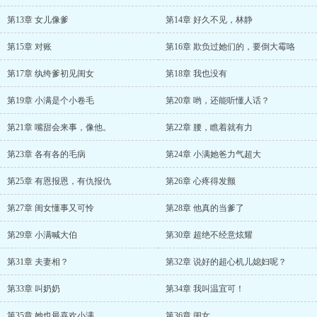
第13章 女儿像爹
第14章 好久不见，林静
第15章 对账
第16章 欺负过她们的，要倒大霉咯
第17章 纨绔爹初见闺女
第18章 我也没有
第19章 小满是个小卷毛
第20章 哟，还能听懂人话？
第21章 嘴甜会来事，像他。
第22章 腰，瞧着就有力
第23章 各有各的毛病
第24章 小满她爸力气超大
第25章 有恩报恩，有仇报仇
第26章 心疼得发颤
第27章 闺女懂事又可怜
第28章 他真的当爹了
第29章 小满喊大伯
第30章 超绝不经意炫耀
第31章 夫妻相？
第32章 说好的超心机儿媳妇呢？
第33章 叫奶奶
第34章 我叫温宜可！
第35章 她也最喜欢小满
第36章 闺女