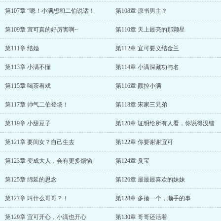
第107章 “嗯！小满想和二伯说话！
第108章 原书男主？
第109章 宜可真的好厉害啊~
第110章 天上最亮的那颗星
第111章 结婚
第112章 宜可要义结金兰
第113章 小满不懂
第114章 小满深藏功与名
第115章 喝茶看戏
第116章 颜控小满
第117章 帅气二伯登场！
第118章 宋家三兄弟
第119章 小甜豆子
第120章 证明给所有人看，你说得没错
第121章 要闺女？自己生去
第122章 你要谢谢宜可
第123章 变成大人，会有更多烦恼
第124章 臭宝
第125章 绵延的思念
第126章 最最最喜欢的妹妹
第127章 叫什么哥哥？！
第128章 多揍一个，顺手的事
第129章 宜可开心，小满也开心
第130章 哥哥还活着