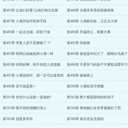
第485章 让他们好看!让他们倒立拉屎
第486章 当着宋承景的面撬墙角
第487章 小满开始学防身手段
第488章 小满新目标，立志当大侠
第489章 一起去北城，辞职下海
第490章 开诚布公，商量大事
第491章 宋家人是不是都疯了？!
第492章 回旋镖
第493章 明明以前她也和小满一样
第494章 难道是年纪大了，眼睛出毛病了
第495章 经商好啊，恨不得把人忽悠瘸
第496章 不爱学习的孩子不要耽误爱学习
第497章 小满说得对，我一定可以拿奖状
第498章 偷偷跟上
第499章 宜可就是第一
第500章 小满给宜可撑腰
第501章 你凭什么说第一是假的!
第502章 两个都是聪明的好孩子
第503章 恨不得把他嘴巴堵上
第504章 果然她们全世界最要好了吧
第505章 别提多舒坦
第506章 肯定还会见面的