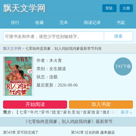
飘天文学网
登陆
注册
排行
收藏
完本
阅读记录
书架
飘天文学网
> 七零纨绔是我爹，别人鸡娃我鸡爹最新章节列表
作者：木火青
TXT下载
类别：女生频道
状态：连载
最后更新：2026-08-06
开始阅读
加入书架
简介:
【七零?年代?穿书?团宠?家长里短?发家致富?微群像】林小满
展开
»
胎穿进锦鲤文《宜可的七零幸福人生》不过很可惜，她不是宜可，她
《七零纨绔是我爹，别人鸡娃我鸡爹》最新章节
只是宜可幸福人生的对照组。望父成龙的大孝女看向懒懒散散不务正
业斗鸡遛…--七零纨绔是我爹，别人鸡娃我鸡爹...
第543章 宜可回北城了
第542章 过去的路 越来越远