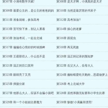
第507章 小满有数学天赋!
第508章 是天才啊，小满真的是天才
第509章 最爱公主的，是公主的爸爸妈妈
第510章 当然是最厉害的书呆子
第511章 准备就绪，参加高考
第512章 高考加油!!
第513章 宜可快下来，别让人累着
第514章 操心的老爹
第515章 加油考试，一起去北城
第516章 跟屁虫
第517章 偏偏在心情好的时候挑衅
第518章 再见死敌
第519章 王霸那些人，什么也不是
第520章 温正则记录的预知梦
第521章 温正则百口莫辩
第522章 岳父大人，岳母大人
第523章 眼睛亮了又亮
第524章 癞蛤蟆爱吃天鹅肉，恶霸做梦上
第525章 撺掇分家
第526章 考上北城大学
第527章 他那么大人，应该不会骗小孩吧
第528章 居然厚颜无耻要和小学生比赛
第529章 和一个小娃娃比赛魔方
第530章 惨败!小满赢得漂亮!