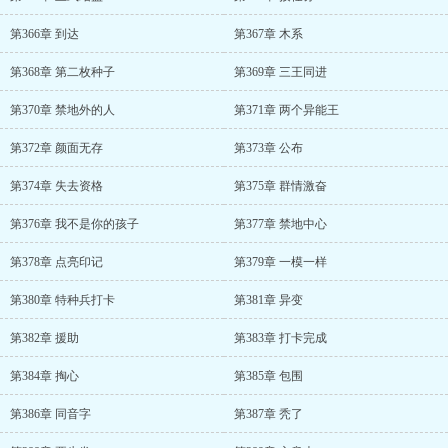
第366章 到达
第367章 木系
第368章 第二枚种子
第369章 三王同进
第370章 禁地外的人
第371章 两个异能王
第372章 颜面无存
第373章 公布
第374章 失去资格
第375章 群情激奋
第376章 我不是你的孩子
第377章 禁地中心
第378章 点亮印记
第379章 一模一样
第380章 特种兵打卡
第381章 异变
第382章 援助
第383章 打卡完成
第384章 掏心
第385章 包围
第386章 同音字
第387章 秃了