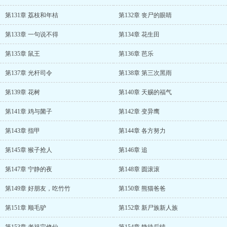
第131章 荔枝和年桔
第132章 丧尸的眼睛
第133章 一句说不得
第134章 花生田
第135章 鼠王
第136章 芭乐
第137章 光杆司令
第138章 第三次黑雨
第139章 花树
第140章 天赐的福气
第141章 鸡与菌子
第142章 变异鹰
第143章 指甲
第144章 各方努力
第145章 猴子抢人
第146章 追
第147章 宁静的夜
第148章 圆滚滚
第149章 好朋友，吃竹竹
第150章 熊猫爸爸
第151章 顺毛驴
第152章 新尸族新人族