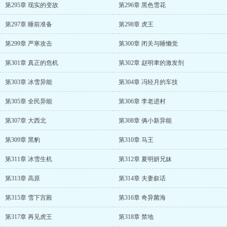
第295章 现实的变故
第296章 黑色雪花
第297章 睡前准备
第298章 虎王
第299章 严寒攻击
第300章 闭关与睡懒觉
第301章 真正的危机
第302章 赵明聿的激发剂
第303章 冰雪异能
第304章 冯轻月的车技
第305章 全民异能
第306章 李老进村
第307章 大西北
第308章 俩小新异能
第309章 黑豹
第310章 马王
第311章 冰雪生机
第312章 夏明妍兄妹
第313章 高原
第314章 夫妻叙话
第315章 雪下宫殿
第316章 奇异菌海
第317章 再见虎王
第318章 禁地