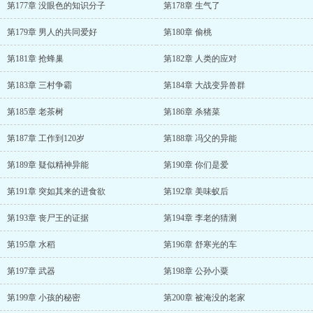
第177章 没眼色的知识分子
第178章 生气了
第179章 男人的共同爱好
第180章 偷桃
第181章 抢蜂巢
第182章 人类的应对
第183章 三村争霸
第184章 大战变异兽群
第185章 老茶树
第186章 杀猪菜
第187章 工作到120岁
第188章 冯父的异能
第189章 疑似精神异能
第190章 你们是爱
第191章 突如其来的进食欲
第192章 美味蚁后
第193章 丧尸王的证据
第194章 李老的猜测
第195章 水稻
第196章 舒寒光的车
第197章 武器
第198章 公孙小粟
第199章 小孩的秘密
第200章 被淹没的老家