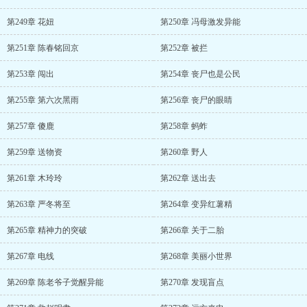
第249章 花妞
第250章 冯母激发异能
第251章 陈春铭回京
第252章 被拦
第253章 闯出
第254章 丧尸也是公民
第255章 第六次黑雨
第256章 丧尸的眼睛
第257章 傻鹿
第258章 蚂蚱
第259章 送物资
第260章 野人
第261章 木玲玲
第262章 送出去
第263章 严冬将至
第264章 变异红薯精
第265章 精神力的突破
第266章 关于二胎
第267章 电线
第268章 美丽小世界
第269章 陈老爷子觉醒异能
第270章 发现盲点