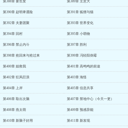
第388章 要生发
第389章 主意大
第390章 赵明聿遇险
第391章 狐狸与猫
第392章 夫妻团聚
第393章 世界变化
第394章 回村
第395章 小萌物
第396章 禁止内斗
第397章 胜利
第398章 抢回来与抢过来
第399章 冯轻阳倒霉
第400章 姐救我
第401章 高鸣鸣的前途
第402章 狂风巨浪
第403章 海怪
第404章 上岸
第405章 信息共享
第406章 取出次脑
第407章 禁地中心（今天一更）
第408章 燕太萌
第409章 预感异能
第410章 新脑子好用
第411章 新发现