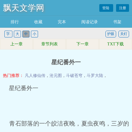
飘天文学网
登陆
注册
排行
收藏
完本
阅读记录
书架
字:
大
中
小
护眼
关灯
上一章
章节列表
下一章
TXT下载
星纪番外一
热门推荐：
凡人修仙传
，
沧元图
，
斗破苍穹
，
斗罗大陆
，
星纪番外一
青石部落的一个皎洁夜晚，夏虫夜鸣，三岁的