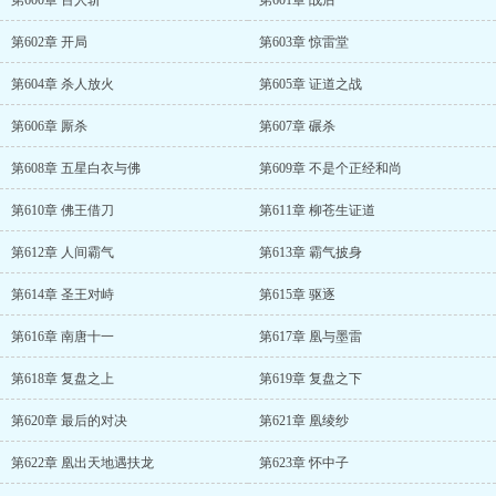
第600章 百人斩
第601章 战后
第602章 开局
第603章 惊雷堂
第604章 杀人放火
第605章 证道之战
第606章 厮杀
第607章 碾杀
第608章 五星白衣与佛
第609章 不是个正经和尚
第610章 佛王借刀
第611章 柳苍生证道
第612章 人间霸气
第613章 霸气披身
第614章 圣王对峙
第615章 驱逐
第616章 南唐十一
第617章 凰与墨雷
第618章 复盘之上
第619章 复盘之下
第620章 最后的对决
第621章 凰绫纱
第622章 凰出天地遇扶龙
第623章 怀中子