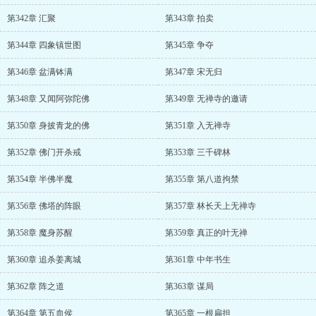
第342章 汇聚
第343章 拍卖
第344章 四象镇世图
第345章 争夺
第346章 盆满钵满
第347章 宋无归
第348章 又闻阿弥陀佛
第349章 无禅寺的邀请
第350章 身披青龙的佛
第351章 入无禅寺
第352章 佛门开杀戒
第353章 三千碑林
第354章 半佛半魔
第355章 第八道拘禁
第356章 佛塔的阵眼
第357章 林长天上无禅寺
第358章 魔身苏醒
第359章 真正的叶无禅
第360章 追杀姜离城
第361章 中年书生
第362章 阵之道
第363章 谋局
第364章 第五血侯
第365章 一根扁担