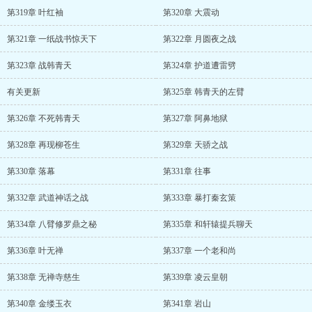
第319章 叶红袖
第320章 大震动
第321章 一纸战书惊天下
第322章 月圆夜之战
第323章 战韩青天
第324章 护道遭雷劈
有关更新
第325章 韩青天的左臂
第326章 不死韩青天
第327章 阿鼻地狱
第328章 再现柳苍生
第329章 天骄之战
第330章 落幕
第331章 往事
第332章 武道神话之战
第333章 暴打秦玄策
第334章 八臂修罗鼎之秘
第335章 和轩辕提兵聊天
第336章 叶无禅
第337章 一个老和尚
第338章 无禅寺慈生
第339章 凌云皇朝
第340章 金缕玉衣
第341章 岩山