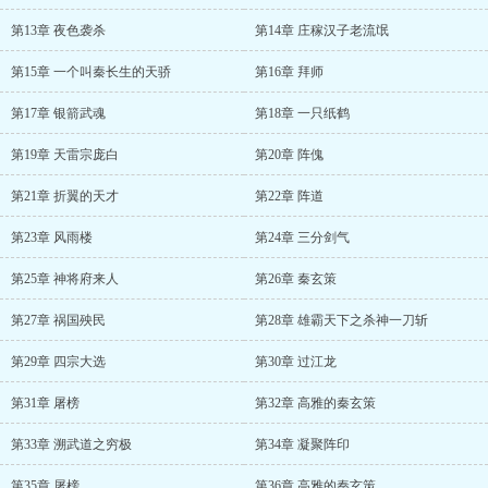
第13章 夜色袭杀
第14章 庄稼汉子老流氓
第15章 一个叫秦长生的天骄
第16章 拜师
第17章 银箭武魂
第18章 一只纸鹤
第19章 天雷宗庞白
第20章 阵傀
第21章 折翼的天才
第22章 阵道
第23章 风雨楼
第24章 三分剑气
第25章 神将府来人
第26章 秦玄策
第27章 祸国殃民
第28章 雄霸天下之杀神一刀斩
第29章 四宗大选
第30章 过江龙
第31章 屠榜
第32章 高雅的秦玄策
第33章 溯武道之穷极
第34章 凝聚阵印
第35章 屠榜
第36章 高雅的秦玄策