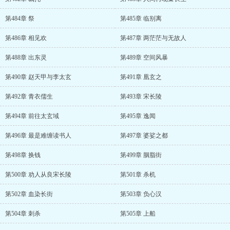
第484章 祭
第485章 临别离
第486章 相见欢
第487章 两茫茫与无故人
第488章 出东灵
第489章 空间风暴
第490章 赵天甲与李太玄
第491章 凰玄之
第492章 青衣儒生
第493章 宋长陵
第494章 前往太玄域
第495章 逸闻
第496章 最是难缠读书人
第497章 婆娑之都
第498章 换钱
第499章 胭脂街
第500章 劝人从良宋长陵
第501章 杀机
第502章 血染长街
第503章 负心汉
第504章 刺杀
第505章 上船