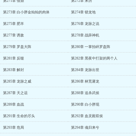
第271章 借鼎
第272章 来历
第273章 白小胖金灿灿的肉体
第274章 锁龙地
第275章 肥羊
第276章 龙脉之说
第277章 诱敌
第278章 战薛神机
第279章 罗盘大阵
第280章 一掌拍碎罗盘阵
第281章 反噬
第282章 黑夜中打架的两个人
第283章 解封
第284章 龙脉出世
第285章 龙脉之威
第286章 林荒屠龙
第287章 天之诅
第288章 追杀武侯
第289章 血战
第290章 白小胖现
第291章 生命的尽头
第292章 血灵殿双侯
第293章 危局
第294章 魂归来兮