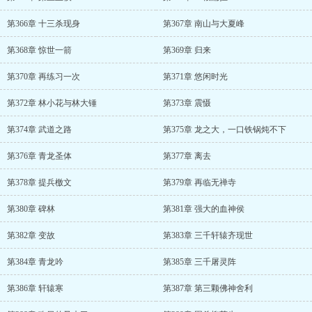
第366章 十三杀现身
第367章 南山与大夏峰
第368章 惊世一箭
第369章 归来
第370章 再练习一次
第371章 悠闲时光
第372章 林小花与林大锤
第373章 震慑
第374章 武道之路
第375章 龙之大，一口铁锅炖不下
第376章 青龙圣体
第377章 离去
第378章 提兵檄文
第379章 再临无禅寺
第380章 碑林
第381章 强大的血神侯
第382章 变故
第383章 三千轩辕齐现世
第384章 青龙吟
第385章 三千屠灵阵
第386章 轩辕寒
第387章 第三颗佛神舍利