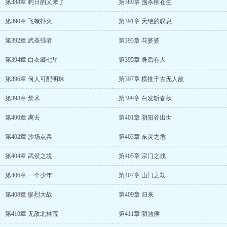
第388章 狗日的又来了
第389章 围杀柳苍生
第390章 飞蛾扑火
第391章 天绝的叹息
第392章 武圣强者
第393章 花婆婆
第394章 白衣缀七星
第395章 身后有人
第396章 何人可配明珠
第397章 横推千古无人敌
第398章 禁术
第399章 白发斩春秋
第400章 离去
第401章 阴阳谷出世
第402章 沙场点兵
第403章 东灵之危
第404章 武侯之境
第405章 宗门之战
第406章 一个少年
第407章 山门之劫
第408章 惨烈大战
第409章 归来
第410章 无敌北林荒
第411章 阴煞侯