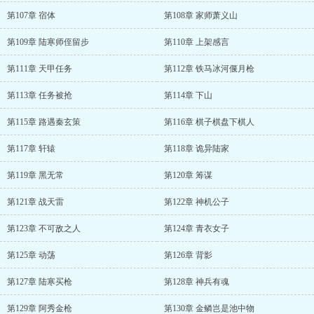
第107章 宿体
第108章 家师萧义山
第109章 陆寒师侄留步
第110章 上架感言
第111章 天甲任务
第112章 铁马冰河偃月枪
第113章 任务被抢
第114章 下山
第115章 路遇秦玄策
第116章 棋子棋盘下棋人
第117章 轩辕
第118章 诡异陆家
第119章 黑无常
第120章 筹谋
第121章 战天雷
第122章 神机公子
第123章 不可敌之人
第124章 青衣女子
第125章 动荡
第126章 背影
第127章 陆寒买枪
第128章 神兵有魂
第129章 阿秀金枪
第130章 金鳞岂是池中物