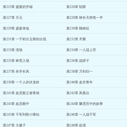
第225章 盛宴的开端
第226章 陷阱
第227章 天元
第228章 林长天绝笔一半
第229章 盛宴来临
第230章 顾南征
第231章 一千积分玉牌的出现
第232章 齐聚
第233章 清场
第234章 一人战上官
第235章 林荒入场
第236章 战骄子
第237章 杀齐长风
第238章 万剑归一
第239章 一个人的伏龙岭
第240章 血衣青年
第241章 血灵殿之谢青侯
第242章 凤凰台
第243章 血灵殿中
第244章 飘雪宫中的妖孽
第245章 千军列阵小驿站
第246章 一人战千军
第247章 大篓子
第248章 处境