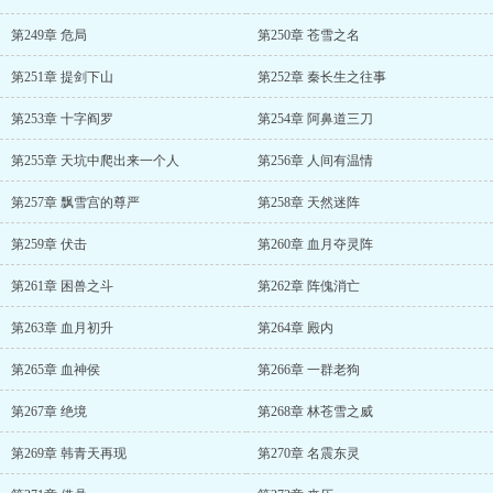
第249章 危局
第250章 苍雪之名
第251章 提剑下山
第252章 秦长生之往事
第253章 十字阎罗
第254章 阿鼻道三刀
第255章 天坑中爬出来一个人
第256章 人间有温情
第257章 飘雪宫的尊严
第258章 天然迷阵
第259章 伏击
第260章 血月夺灵阵
第261章 困兽之斗
第262章 阵傀消亡
第263章 血月初升
第264章 殿内
第265章 血神侯
第266章 一群老狗
第267章 绝境
第268章 林苍雪之威
第269章 韩青天再现
第270章 名震东灵