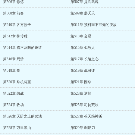
第506章 修炼
第507章 提兵武魂
第508章 前奏
第509章 裴夭夭
第510章 各方骄子
第511章 预料而不可知的变故
第512章 柳玲珑
第513章 交易
第514章 措不及防的邀请
第515章 似故人
第516章 局势
第517章 长陵之心
第518章 鲲
第519章 战司徒
第520章 杀机将至
第521章 围杀
第522章 怒战
第523章 逆转
第524章 收场
第525章 司徒荒坟
第526章 天阶之上的武法
第527章 苍天绝神斩
第528章 万里黑山
第529章 刹那刀