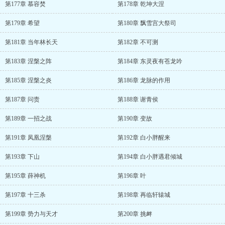
第177章 慕容焚
第178章 乾坤大涅
第179章 希望
第180章 飘雪宫大祭司
第181章 当年林长天
第182章 不可测
第183章 涅槃之阵
第184章 东灵夜有苍龙吟
第185章 涅槃之炎
第186章 龙脉的作用
第187章 问责
第188章 谢青侯
第189章 一招之战
第190章 变故
第191章 凤凰涅槃
第192章 白小胖醒来
第193章 下山
第194章 白小胖遇君倾城
第195章 薛神机
第196章 叶
第197章 十三杀
第198章 再临轩辕城
第199章 势力与天才
第200章 挑衅