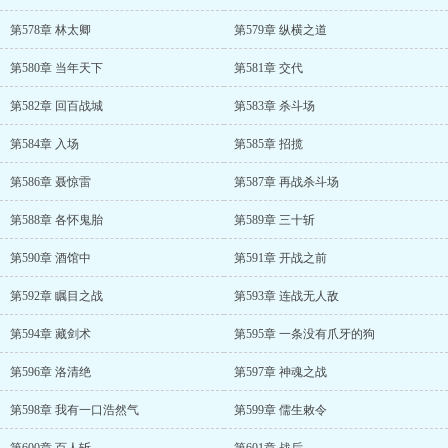
第578章 林太卿
第579章 纵横之道
第580章 当年天下
第581章 交代
第582章 回百战城
第583章 杀斗场
第584章 入场
第585章 招揽
第586章 聂惊雷
第587章 再战杀斗场
第588章 各怀鬼胎
第589章 三十斩
第590章 酒馆中
第591章 开战之前
第592章 瞩目之战
第593章 连战无人敌
第594章 藏剑术
第595章 一条没有爪牙的狗
第596章 洛清绝
第597章 神魂之战
第598章 我有一口浩然气
第599章 儒生敕令