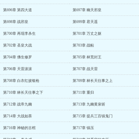
第696章 第四大道
第697章 幽天邪皇
第698章 战邪皇
第699章 君天遥
第700章 再现李杀生
第701章 万丈之躯
第702章 圣皇大战
第703章 战帖
第704章 佛生修罗
第705章 林荒封王
第706章 天雷滚滚
第707章 战天雷
第708章 白衣红披银枪
第709章 林长天往事之上
第710章 林长天往事之下
第711章 重归
第712章 战帝九幽
第713章 九幽黄泉斩
第714章 大战如荼
第715章 提兵三百镇鬼门
第716章 神秘的古棺
第717章 镇压