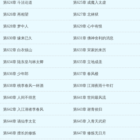
第624章 斗法论道
第625章 成魔入太虚
第626章 再相望
第627章 北林狱
第628章 梦中人
第629章 心中有恨
第630章 缘来已久
第631章 佛神舍利的消息
第632章 白衣镇山
第633章 宋家的来历
第634章 陆东皇与林太卿
第635章 立地成圣
第636章 少年郎
第637章 春风楼
第638章 桃李春风一杯酒
第639章 江湖夜雨十年灯
第640章 人间不得意
第641章 世间最风流
第642章 入江湖者李春风
第643章 谢青侯归
第644章 谪仙李太玄
第645章 入青天武府
第646章 擅长的修炼
第647章 修炼无日月