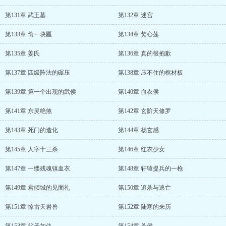
第131章 武王墓
第132章 迷宫
第133章 偷一块匾
第134章 焚心莲
第135章 姜氏
第136章 真的很抱歉
第137章 四级阵法的碾压
第138章 压不住的棺材板
第139章 第一个出现的武侯
第140章 血衣侯
第141章 东灵绝煞
第142章 玄阶天修罗
第143章 死门的造化
第144章 杨玄感
第145章 人字十三杀
第146章 红衣少女
第147章 一缕残魂镇血衣
第148章 轩辕提兵的一枪
第149章 君倾城的见面礼
第150章 追杀与逃亡
第151章 惊雷天岩兽
第152章 陆寒的来历