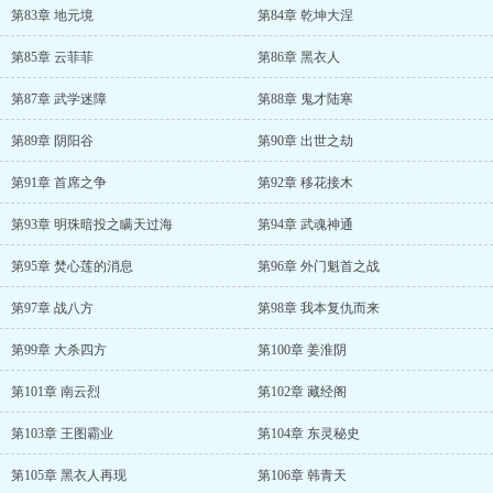
第83章 地元境
第84章 乾坤大涅
第85章 云菲菲
第86章 黑衣人
第87章 武学迷障
第88章 鬼才陆寒
第89章 阴阳谷
第90章 出世之劫
第91章 首席之争
第92章 移花接木
第93章 明珠暗投之瞒天过海
第94章 武魂神通
第95章 焚心莲的消息
第96章 外门魁首之战
第97章 战八方
第98章 我本复仇而来
第99章 大杀四方
第100章 姜淮阴
第101章 南云烈
第102章 藏经阁
第103章 王图霸业
第104章 东灵秘史
第105章 黑衣人再现
第106章 韩青天