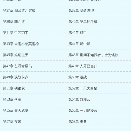
第37章 溯武道之穷极
第38章 凝聚阵印
第39章 阵之道
第40章 第二轮考核
第41章 甲乙丙丁
第42章 双甲
第43章 大雨小巷莫雨枪
第44章 局中局
第45章 难逃生天
第46章 世间不知我者，皆为蝼蚁
第47章 玄霜青凰鸟
第48章 人屠已当归
第49章 决战前夕
第50章 混战
第51章 铁银衣
第52章 一只大白猫
第53章 落幕
第54章 战凌云
第55章 奉天武魂
第56章 一刀绝凌云
第57章 夜谈
第58章 准备