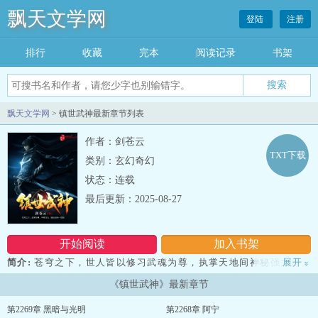
飘天文学网
登陆
注册
排行
收藏
完本
阅读记录
书架
飘天文学网
> 镇世武神最新章节列表
作者：剑苍云
TXT下载
类别：玄幻奇幻
状态：连载
最后更新：2025-08-27
开始阅读
加入书架
简介:
苍穹之下，世人皆以修习武魂为尊，执掌天地间神秘强大的力
展开
»
量。 凤凰武魂，不死不灭！天刀武魂，抽刀断海！ 岁月武魂，逆
《镇世武神》最新章节
转千秋！天弈武魂，落子杀人！ …… 获得一尊强大的武魂，是武
者一生的追求。 斗苍天，破乾坤，镇压世间一切敌，何其壮
第2269章 黑暗与光明
第2268章 阿宁