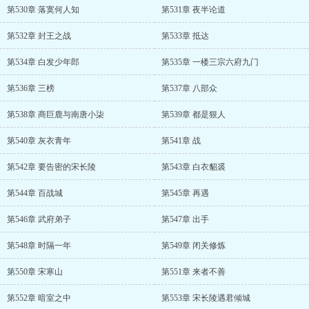
第530章 落寞何人知
第531章 夜半论道
第532章 封王之战
第533章 抵达
第534章 白发少年郎
第535章 一楼三宗六府九门
第536章 三榜
第537章 八部众
第538章 商巨鹿与南唐小柒
第539章 都是狠人
第540章 灰衣青年
第541章 战
第542章 要告密的宋长陵
第543章 白衣貂裘
第544章 百战城
第545章 再遇
第546章 武府弟子
第547章 出手
第548章 时隔一年
第549章 闭关修炼
第550章 宋寒山
第551章 来者不善
第552章 暗室之中
第553章 宋长陵遇君倾城