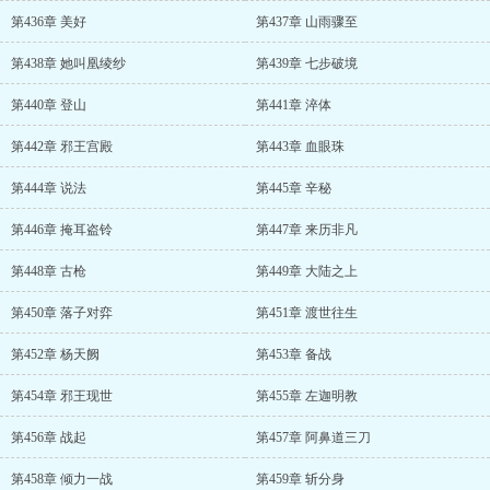
第436章 美好
第437章 山雨骤至
第438章 她叫凰绫纱
第439章 七步破境
第440章 登山
第441章 淬体
第442章 邪王宫殿
第443章 血眼珠
第444章 说法
第445章 辛秘
第446章 掩耳盗铃
第447章 来历非凡
第448章 古枪
第449章 大陆之上
第450章 落子对弈
第451章 渡世往生
第452章 杨天阙
第453章 备战
第454章 邪王现世
第455章 左迦明教
第456章 战起
第457章 阿鼻道三刀
第458章 倾力一战
第459章 斩分身