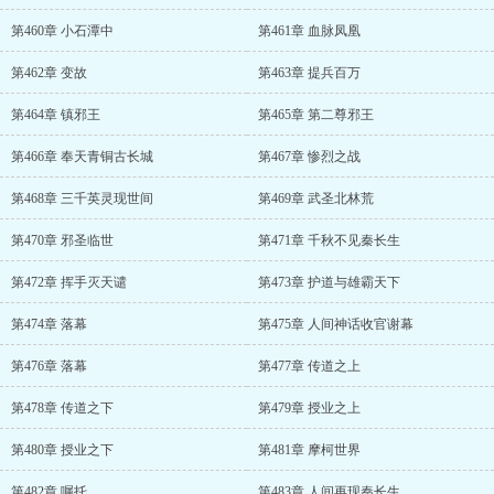
第460章 小石潭中
第461章 血脉凤凰
第462章 变故
第463章 提兵百万
第464章 镇邪王
第465章 第二尊邪王
第466章 奉天青铜古长城
第467章 惨烈之战
第468章 三千英灵现世间
第469章 武圣北林荒
第470章 邪圣临世
第471章 千秋不见秦长生
第472章 挥手灭天谴
第473章 护道与雄霸天下
第474章 落幕
第475章 人间神话收官谢幕
第476章 落幕
第477章 传道之上
第478章 传道之下
第479章 授业之上
第480章 授业之下
第481章 摩柯世界
第482章 嘱托
第483章 人间再现秦长生