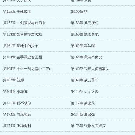
第153章 父子如仇
第154章 杀侯
第155章 生死破境
第156章 猎
第157章 一剑倾城与剑归来
第158章 风云变幻
第159章 如何撩得君倾城
第160章 飘雪禁地
第161章 禁地中的少年
第162章 武法狱
第163章 左手霸业右王图
第164章 我有个师父
第165章 十年一剑之秦小二下山
第166章 我寄人间雪满头
第167章 首席
第168章 战云菲菲
第169章 桃花阵
第170章 天元之境
第171章 我不杀你
第172章 焱龙果
第173章 首席奖励
第174章 雁藏锋
第175章 佛神舍利
第176章 强撩灰飞烟灭