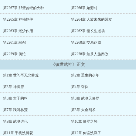
哉！ 少年身负神秘武魂，自大夏王朝而出，一头撞入浩瀚的武者世
界……...
第2267章 那些曾经的火种
第2266章 始源村
第2265章 神秘物件
第2264章 人族未来的盟友
第2263章 潮汐作用
第2262章 秦长生退场
第2261章 端倪
第2260章 交易达成
第2259章 倒忙
第2258章 如杀人族秦政
《镇世武神》正文
第1章 世间再无北林荒
第2章 重生的少年
第3章 神将府
第4章 夺位
第5章 太子的狗
第6章 武魂天修罗
第7章 我叫林荒
第8章 大金刚术
第9章 武魂进化
第10章 修罗之怒
第11章 千机洗骨花
第12章 你该洗澡了