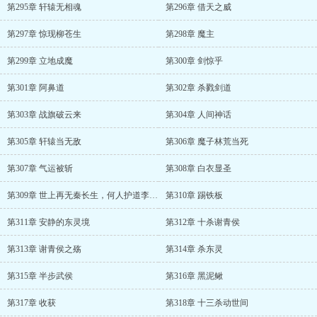
第295章 轩辕无相魂
第296章 借天之威
第297章 惊现柳苍生
第298章 魔主
第299章 立地成魔
第300章 剑惊乎
第301章 阿鼻道
第302章 杀戮剑道
第303章 战旗破云来
第304章 人间神话
第305章 轩辕当无敌
第306章 魔子林荒当死
第307章 气运被斩
第308章 白衣显圣
第309章 世上再无秦长生，何人护道李白衣
第310章 踢铁板
第311章 安静的东灵境
第312章 十杀谢青侯
第313章 谢青侯之殇
第314章 杀东灵
第315章 半步武侯
第316章 黑泥鳅
第317章 收获
第318章 十三杀动世间