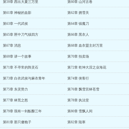
第59章 西出大夏三万里
第60章 山河古卷
第61章 神秘的血影
第62章 拥雪关
第63章 一代武侯
第64章 镇魔刀
第65章 匣中刀气镇四方
第66章 黑衣人
第67章 消息
第68章 血衣盟主封万里
第69章 讲一个故事
第70章 拍卖场
第71章 不寻常的阵灵石
第72章 乾坤大涅之业海花
第73章 白衣武侯与麻衣青年
第74章 侠客行
第75章 东灵势力
第76章 飘雪宫林苍雪
第77章 林荒之怒
第78章 执法堂
第79章 我有一剑酝酿三年
第80章 雪飘人间
第81章 那只傻狍子
第82章 陆寒