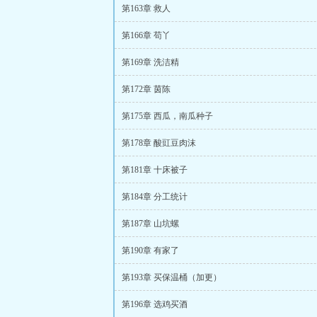
第163章 救人
第166章 苟丫
第169章 洗洁精
第172章 茵陈
第175章 西瓜，南瓜种子
第178章 酸豇豆肉沫
第181章 十床被子
第184章 分工统计
第187章 山坑螺
第190章 有家了
第193章 买保温桶（加更）
第196章 选鸡买酒