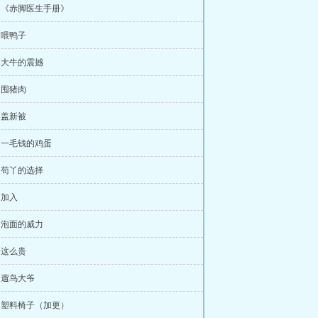
章 《赤脚医生手册》
章 喂鸭子
章 大牛的震撼
章 囤猪肉
章 盖新被
章 一毛钱的鸡蛋
章 苟丫的选择
 加入
章 泡面的威力
章 这么贵
章 遛鸟大爷
章 塑料椅子（加更）