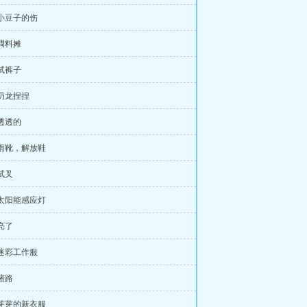
 小豆子的伤
 调料摊
 试裤子
 奶龙捏捏
 透透的
 雨靴，解放鞋
 试叉
 太阳能感应灯
 亮了
 迷彩工作服
 堵路
 芽芽的新衣服