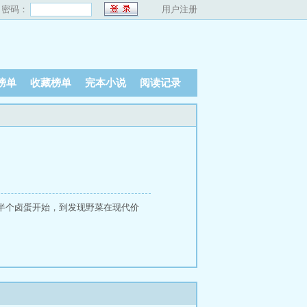
密码：
用户注册
榜单
收藏榜单
完本小说
阅读记录
里半个卤蛋开始，到发现野菜在现代价