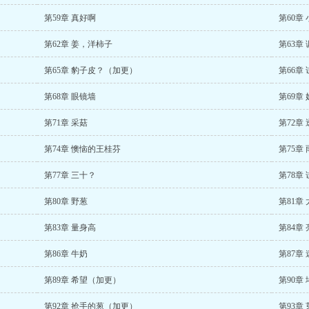
第59章 真好啊
第60章
第62章 姜，洋柿子
第63章
第65章 豹子皮？（加更）
第66章
第68章 眼镜墙
第69章
第71章 采菇
第72章
第74章 懊恼的王桂芬
第75章
第77章 三十？
第78章
第80章 野葱
第81章
第83章 量身高
第84章
第86章 牛奶
第87章
第89章 希望（加更）
第90章
第92章 抢手的葱（加更）
第93章