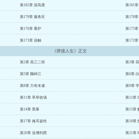
第182章 游高唐
第181
第179章 服务区
第178章
第176章 看护
第175章
第173章 误触
第172章
《莽撞人生》正文
第2章 高三二班
第3章 
第5章 魏峙江
第6章 
第8章 力有未逮
第9章 
第11章 草草收场
第12章
第14章 黑幕
第15章
第17章 掩耳盗铃
第18章
第20章 送佛到西
第21章