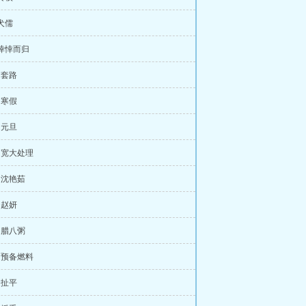
 犬儒
 悻悻而归
 套路
 寒假
 元旦
章 宽大处理
章 沈艳茹
 赵妍
章 腊八粥
章 预备燃料
 扯平