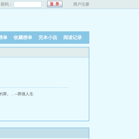
密码：
用户注册
榜单
收藏榜单
完本小说
阅读记录
莽。…--莽撞人生