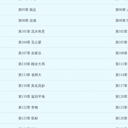
第95章 插足
第96章
第98章 说项
第99章
第101章 流水有意
第102章
第104章 见公婆
第105章
第107章 农家乐
第108章
第110章 顾全大局
第111
第113章 省师大
第114
第116章 莫名其妙
第117章
第119章 返回平海
第120
第122章 李梅
第123
第125章 双标
第126章