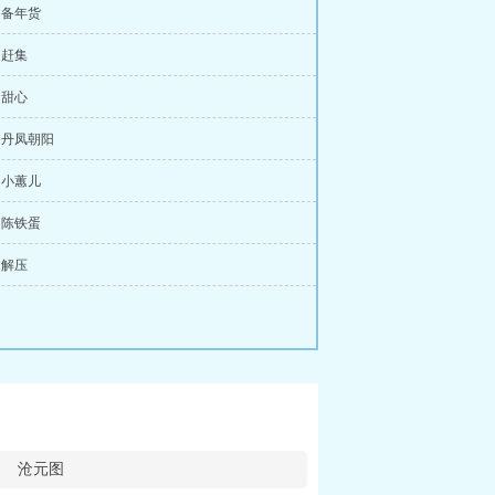
章 备年货
 赶集
 甜心
章 丹凤朝阳
章 小蕙儿
章 陈铁蛋
 解压
沧元图