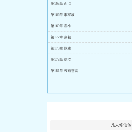
第163章 面点
第166章 李家坡
第169章 发小
第172章 蒸包
第175章 欺凌
第178章 探监
第181章 云雨雪雷
凡人修仙传