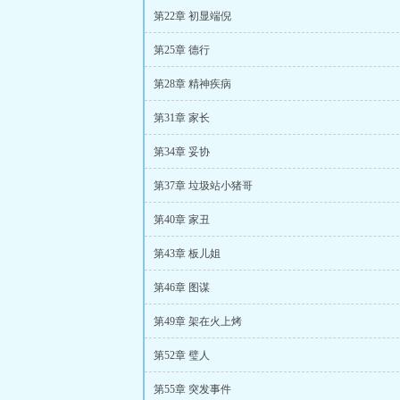
第22章 初显端倪
第25章 德行
第28章 精神疾病
第31章 家长
第34章 妥协
第37章 垃圾站小猪哥
第40章 家丑
第43章 板儿姐
第46章 图谋
第49章 架在火上烤
第52章 璧人
第55章 突发事件