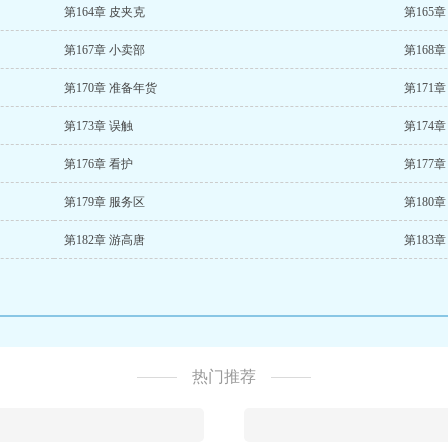
第164章 皮夹克
第165
第167章 小卖部
第168章
第170章 准备年货
第171章
第173章 误触
第174
第176章 看护
第177
第179章 服务区
第180
第182章 游高唐
第183章
热门推荐