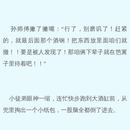
孙师傅撇了撇嘴：“行了，别磨叽了！赶紧
的，就最后面那个酒钢！把东西放里面咱们就
撤！！要是被人发现了！那咱俩下辈子就在笆篱
子里待着吧！！”
小徒弟眼神一缩，连忙快步跑到大酒缸前，从
兜里掏出一个小纸包，一股脑全都倒了进去。