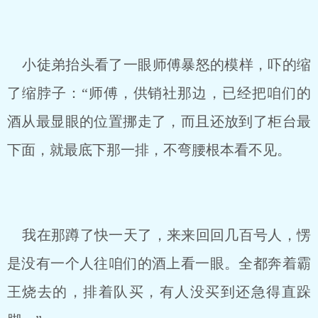
小徒弟抬头看了一眼师傅暴怒的模样，吓的缩
了缩脖子：“师傅，供销社那边，已经把咱们的
酒从最显眼的位置挪走了，而且还放到了柜台最
下面，就最底下那一排，不弯腰根本看不见。
我在那蹲了快一天了，来来回回几百号人，愣
是没有一个人往咱们的酒上看一眼。全都奔着霸
王烧去的，排着队买，有人没买到还急得直跺