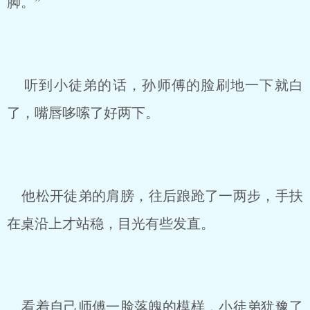
脚。”
听到小徒弟的话，孙师傅的脸刷地一下就白
了，嘴唇哆嗦了好两下。
他松开徒弟的肩膀，往后踉跄了一两步，手扶
在桌沿上才站稳，目光有些发直。
看着自己师傅一脸落魄的模样，小徒弟犹豫了