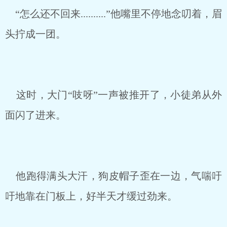
“怎么还不回来..........”他嘴里不停地念叨着，眉
头拧成一团。
这时，大门“吱呀”一声被推开了，小徒弟从外
面闪了进来。
他跑得满头大汗，狗皮帽子歪在一边，气喘吁
吁地靠在门板上，好半天才缓过劲来。