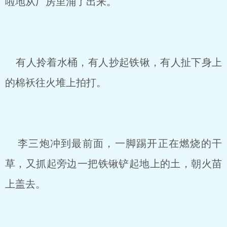
啦地从厂房里涌了出来。
有人拎着水桶，有人抄起铁锹，有人扯下身上
的棉袄往火堆上拍打。
李三炮冲到最前面，一脚踢开正在燃烧的干
草，又抓起旁边一把铁锹铲起地上的土，朝火苗
上盖去。