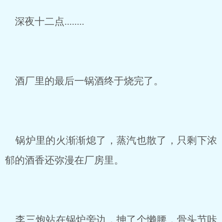
深夜十二点........
酒厂里的最后一锅酒终于烧完了。
锅炉里的火渐渐熄了，蒸汽也散了，只剩下浓
郁的酒香还弥漫在厂房里。
李三炮站在锅炉旁边，抻了个懒腰，骨头节咔