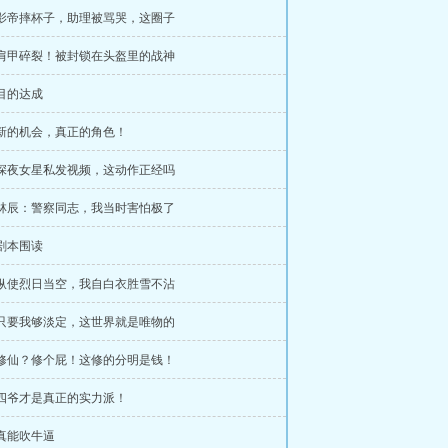
 影帝摔杯子，助理被骂哭，这圈子
 肩甲碎裂！被封锁在头盔里的战神
 目的达成
 新的机会，真正的角色！
 深夜女星私发视频，这动作正经吗
 林辰：警察同志，我当时害怕极了
 剧本围读
 纵使烈日当空，我自白衣胜雪不沾
 只要我够淡定，这世界就是唯物的
 修仙？修个屁！这修的分明是钱！
 四爷才是真正的实力派！
 真能吹牛逼