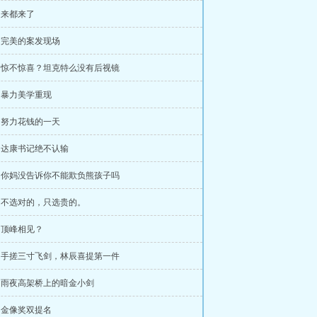
章 来都来了
章 完美的案发现场
章 惊不惊喜？坦克特么没有后视镜
章 暴力美学重现
章 努力花钱的一天
章 达康书记绝不认输
章 你妈没告诉你不能欺负熊孩子吗
章 不选对的，只选贵的。
章 顶峰相见？
章 手搓三寸飞剑，林辰喜提第一件
章 雨夜高架桥上的暗金小剑
章 金像奖双提名