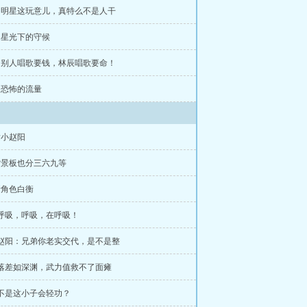
章 明星这玩意儿，真特么不是人干
章 星光下的守候
章 别人唱歌要钱，林辰唱歌要命！
章 恐怖的流量
发小赵阳
背景板也分三六九等
新角色白衡
 呼吸，呼吸，在呼吸！
 赵阳：兄弟你老实交代，是不是整
 落差如深渊，武力值救不了面瘫
 不是这小子会轻功？