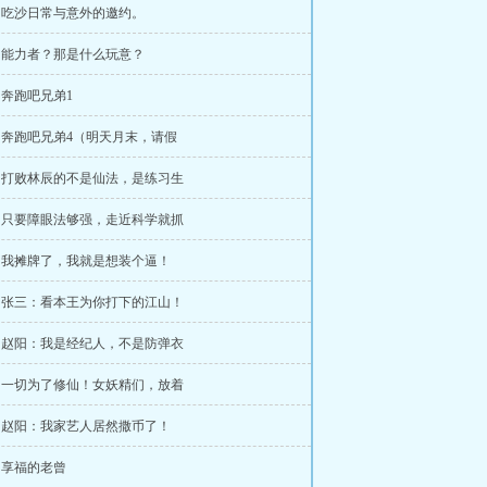
章 吃沙日常与意外的邀约。
章 能力者？那是什么玩意？
章 奔跑吧兄弟1
章 奔跑吧兄弟4（明天月末，请假
章 打败林辰的不是仙法，是练习生
章 只要障眼法够强，走近科学就抓
章 我摊牌了，我就是想装个逼！
章 张三：看本王为你打下的江山！
章 赵阳：我是经纪人，不是防弹衣
章 一切为了修仙！女妖精们，放着
章 赵阳：我家艺人居然撒币了！
章 享福的老曾