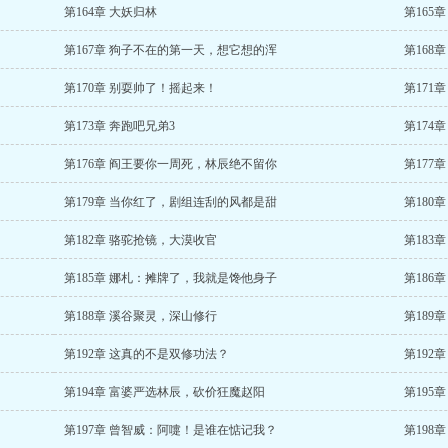
第164章 大妖归林
第165
第167章 狗子不在的第一天，想它想的浑
第168
第170章 别耍帅了！摇起来！
第171
第173章 奔跑吧兄弟3
第174
第176章 阎王要你一周死，林辰绝不留你
第177
第179章 当你红了，剧组连刮的风都是甜
第180
第182章 骆驼抢镜，大漠收官
第183
第185章 娜札：摊牌了，我就是馋他身子
第186
第188章 溪谷聚灵，深山修行
第189
第192章 这真的不是双修功法？
第192
第194章 富婆严选林辰，砍价狂魔赵阳
第195
第197章 曾智威：阿嚏！是谁在惦记我？
第198