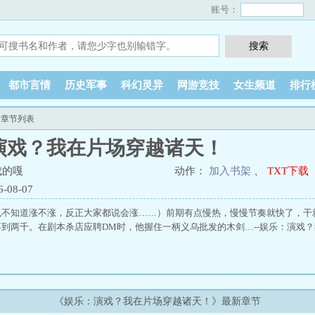
账号：
都市言情
历史军事
科幻灵异
网游竞技
女生频道
排行
新章节列表
演戏？我在片场穿越诸天！
成的嘎
动作：
加入书架
、
TXT下载
08-07
也不知道涨不涨，反正大家都说会涨……）前期有点慢热，慢慢节奏就快了，干
到两千。在剧本杀店应聘DM时，他握住一柄义乌批发的木剑…--娱乐：演戏
《娱乐：演戏？我在片场穿越诸天！》最新章节