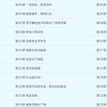
第200章 一切安好，民风淳朴
第201
第203章 暗夜修罗，降维打击
第205
第207章 零片酬也抢不到角色？张悍哭晕
第208
第210章 拼命三郎吴惊
第206
第213章 吴惊真会开坦克
第214
第216章 钢铁巨兽的碰撞
第217
第219章 吴惊水下抽筋
第220
第222章 意外的馈赠
第223
第225章 什么破活动！
第226
第228章 惹谁不好惹挂逼，蒋总你的路走
第229
第231章 殃及池鱼
第232
第234章 树敌无数的下场
第235