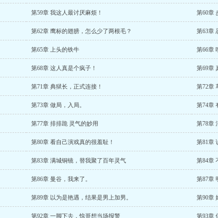
第59章 我这人最讨厌麻烦！
第60章
第62章 鹰标的翅膀，怎么少了两根毛？
第63章
第65章 上头的铁牛
第66章
第68章 这人真是个疯子！
第69章
第71章 典狱长，正式连接！
第72章
第73章 做局，入局。
第74章
第77章 排排跪 灵气的妙用
第78章
第80章 看自己演戏真的很羞耻！
第81章
第83章 满城铜镜，替我聚了百年灵气
第84章
第86章 曼谷，我来了。
第87章
第89章 以为是艳遇，结果是男上加男。
第90章
第92章 一脚下去，惊哥想当场报警
第93章