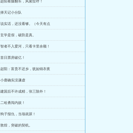
章 赵阳看腿翻车，风紧扯呼！
章 择天记小分队
章 说实话，还没看够。（今天有点
章 玄学是假，破防是真。
章 智者不入爱河，只看卡里余额！
章 首日票房破亿！
章 赵阳：富贵不还乡，犹如锦衣夜
章 小鹿确实没谦虚
章 建国后不许成精，张三除外！
章 二哈勇闯内娱！
章 狗子报仇，当场就尿！
章 敦煌，突破的契机。