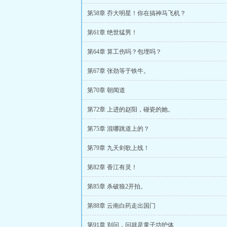
第58章 乔大明星！你在搞神马飞机？
第61章 绝世猛男！
第64章 算工伤吗？包埋吗？
第67章 张劲等于铁牛。
第70章 朝闻道
第72章 上进的赵阳，碰瓷的她。
第75章 混哪跳道上的？
第79章 九天剑歌上线！
第82章 香江有灵！
第85章 杀破狼2开拍。
第88章 云南白药走出国门
第91章 别问，问就是童子功护体