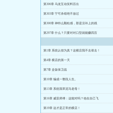
第306章 乌龙互动笑料百出
第303章 宁可杀错绝不放过
第300章 神特么颗粒感，那是没补上的残
第297章 什么？只要对对口型就能赚四百
第1章 系统认假为真？这横店我不去谁去！
第4章 横店的第一天
第7章 盒饭保卫战
第10章 编成一整段人生。
第13章 系统我草泥马老母！
第16章 威亚师傅：这能对吗？他在自己飞
第19章 这才是正常的横店！