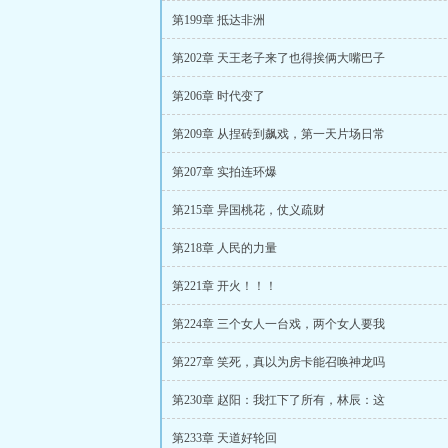
第199章 抵达非洲
第202章 天王老子来了也得挨俩大嘴巴子
第206章 时代变了
第209章 从捏砖到飙戏，第一天片场日常
第207章 实拍连环爆
第215章 异国桃花，仗义疏财
第218章 人民的力量
第221章 开火！！！
第224章 三个女人一台戏，两个女人要我
第227章 笑死，真以为房卡能召唤神龙吗
第230章 赵阳：我扛下了所有，林辰：这
第233章 天道好轮回