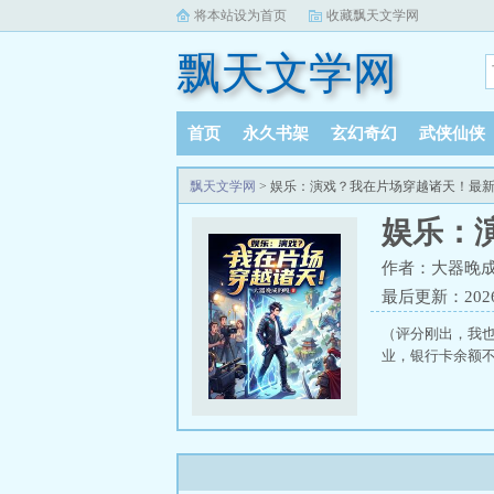
将本站设为首页
收藏飘天文学网
飘天文学网
首页
永久书架
玄幻奇幻
武侠仙侠
飘天文学网
> 娱乐：演戏？我在片场穿越诸天！最
娱乐：
作者：大器晚
最后更新：2026-
（评分刚出，我
业，银行卡余额不