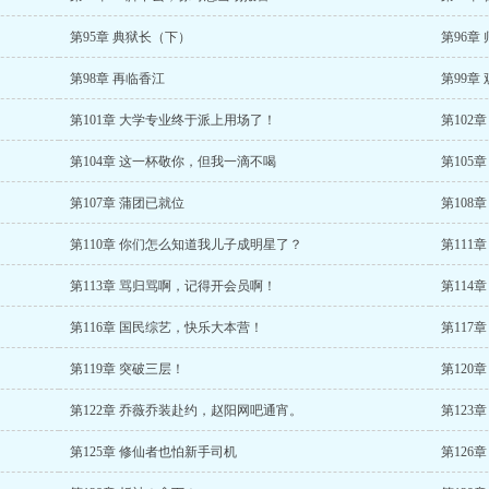
第95章 典狱长（下）
第96章
第98章 再临香江
第99章
第101章 大学专业终于派上用场了！
第102
第104章 这一杯敬你，但我一滴不喝
第105
第107章 蒲团已就位
第108章
第110章 你们怎么知道我儿子成明星了？
第111
第113章 骂归骂啊，记得开会员啊！
第114
第116章 国民综艺，快乐大本营！
第117
第119章 突破三层！
第120
第122章 乔薇乔装赴约，赵阳网吧通宵。
第123
第125章 修仙者也怕新手司机
第126