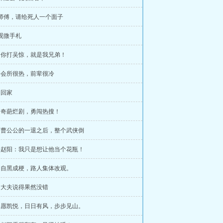
 师傅，请给死人一个面子
 观微手札
章 你打吴惊，就是我兄弟！
章 会所很热，前辈很冷
 回家
章 奇葩烂剧，勇闯热搜！
章 曹公公的一退之后，整个武侠倒
章 赵阳：我只是想让他当个花瓶！
章 自黑成梗，路人集体改观。
章 大夫说得果然没错
章 愿凯悦，日日有风，步步见山。