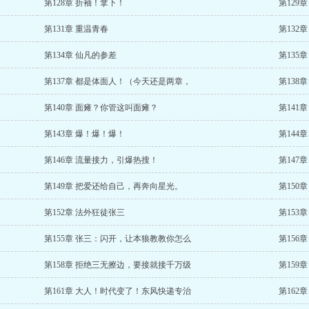
第128章 折袖！拿下！
第129
第131章 重温青春
第132
第134章 仙凡的参差
第135
第137章 都是体面人！（今天还是两章，
第138
第140章 面瘫？你管这叫面瘫？
第141
第143章 爆！爆！爆！
第144
第146章 流量接力，引爆热搜！
第147
第149章 把爱还给自己，再奔向星光。
第150
第152章 法外狂徒张三
第153
第155章 张三：闪开，让本狼教教你怎么
第156
第158章 拒绝三无擦边，要接就接千万级
第159
第161章 大人！时代变了！东风快递专治
第162