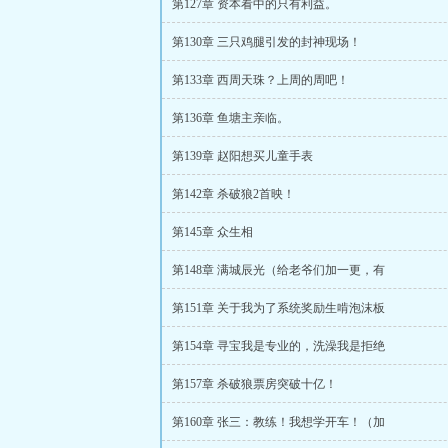
第127章 资本看中的只有利益。
第130章 三只鸡腿引发的封神现场！
第133章 西周天珠？上周的周吧！
第136章 鱼塘主亲临。
第139章 赵阳想买儿童手表
第142章 杀破狼2首映！
第145章 众生相
第148章 满城辰光（给老爷们加一更，有
第151章 关于我为了系统奖励生啃泡沫板
第154章 寻宝我是专业的，洗澡我是拒绝
第157章 杀破狼票房突破十亿！
第160章 张三：教练！我想学开车！（加