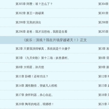
第305章 阿瓒：谁？怎么了？
第304
第302章 寡王一路硕果
第301
第299章 完美的演出
第298
第296章 老爸：我才没想他，我那是在看
第295
《娱乐：演戏？我在片场穿越诸天！》正文
第2章 只要我演得够真，系统就是个大傻子
第3章 
第5章 《九天剑歌》第十二场：妖兽袭村。
第6章 
第8章 大明星，孙月慈
第9章 
第11章 卧槽！还有功法？
第12章
第14章 属性翻倍，突破凡人桎梏
第15章
第17章 身怀利器，杀心自起。
第18章
第20章 陶哥的电话，琅琊榜！
第21章