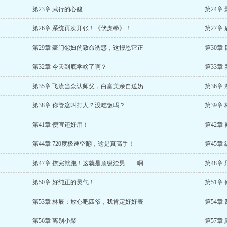
第23章 武行的心酸
第24章
第26章 系统再次开张！《伏虎拳》！
第27章
第29章 豪门怨妇的致命诱惑，这报恩它正
第30章
第32章 今天到底学啥了啊？
第33章
第35章 飞流当众认师父，白富美亲自送奶
第36章
第38章 你管这叫打人？没吃饭吗？
第39章
第41章 便宜还好用！
第42章
第44章 720度极速空翻，这是真高手！
第45章
第47章 撩完就跑！这就是顶级渣男……啊
第48章
第50章 好纯正的灵气！
第51章
第53章 林辰：放心吧四爷，我肯定好好表
第54章
第56章 离别小聚
第57章