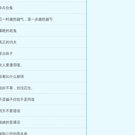
 步兵合集
 忍一时越想越气，退一步越想越亏
 嘴硬的老鬼
 真正的功夫
 草台班子
 有人要遭罪喽。
 活着比什么都强
 说好不看，但没忍住。
 不是骗子但也不是同道
 明天不要退缩
 娘娘的普通话
 保险公司的黑名单