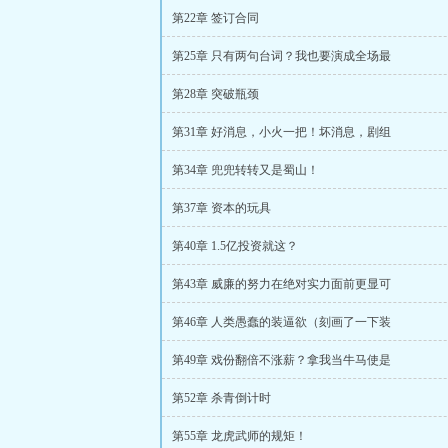
第22章 签订合同
第25章 只有两句台词？我也要演成全场最
第28章 突破瓶颈
第31章 好消息，小火一把！坏消息，剧组
第34章 兜兜转转又是蜀山！
第37章 资本的玩具
第40章 1.5亿投资就这？
第43章 威廉的努力在绝对实力面前更显可
第46章 人类愚蠢的装逼欲（刻画了一下装
第49章 戏份翻倍不涨薪？拿我当牛马使是
第52章 杀青倒计时
第55章 龙虎武师的规矩！