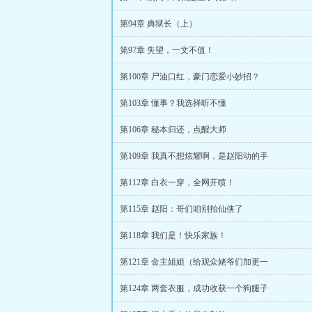
第94章 典狱长（上）
第97章 失望，一文不值！
第100章 尸油口红，豪门恋爱小妙招？
第103章 懂事？我选择听不懂
第106章 秘本归还，点醒大师
第109章 我真不想炫耀啊，是赵阳动的手
第112章 白衣一穿，全网开喷！
第115章 赵阳：哥们咱别拍仙侠了
第118章 我们是！快乐家族！
第121章 金主姐姐（给观众姥爷们加更一
第124章 两套衣服，成功收获一个狗腿子