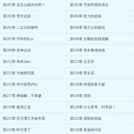
第201章 这怎么能允许呐？
第202章 手游帝国的清仓
第203章 雪中送炭
第204章 权力的游戏
第205章 二次元的黎明
第206章 海力士的股份
第207章 可怜的Ryu
第208章 企鹅的血脉觉醒
第209章 造神运动
第210章 凭本事借的钱
第211章 单杀faker
第212章 五五开
第213章 大秘的托孤
第214章 双生花
第215章 外行指导内行
第216章 拘谨的新大秘
第217章 挣钱嘛，不寒掺
第218章 切割
第219章 破局之道
第220章 什么李哥，叫李叔！
第221章 百万漕工衣食所系
第222章 震惊的高姐
第223章 时代变了
第224章 装逼的代价