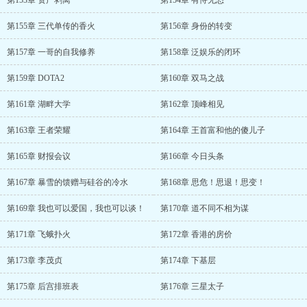
第153章 资产剥离
第154章 有恃无恐
第155章 三代单传的香火
第156章 身份的转变
第157章 一哥的自我修养
第158章 泛娱乐的闭环
第159章 DOTA2
第160章 双马之战
第161章 湖畔大学
第162章 顶峰相见
第163章 王者荣耀
第164章 王首富和他的傻儿子
第165章 财报会议
第166章 今日头条
第167章 暴雪的馈赠与硅谷的冷水
第168章 思危！思退！思变！
第169章 我也可以爱国，我也可以谈！
第170章 道不同不相为谋
第171章 飞蛾扑火
第172章 香港的房价
第173章 李茂贞
第174章 下基层
第175章 后宫排班表
第176章 三星太子