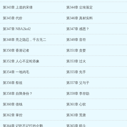
第343章 上道的宋倩
第344章 尘埃落定
第345章 代价
第346章 真材实料
第347章 NBA2kol2
第347章 感恩？
第348章 亮之隐忍，千古无二
第349章 音符
第350章 香港记者
第351章 贪婪
第352章 人心不足蛇吞象
第353章 过火
第354章 一地鸡毛
第355章 先手
第356章 祭祖
第357章 父与子
第358章 自降身份？
第359章 李存勖
第360章 借钱
第361章 心软
第362章 掌控
第363章 荒唐
第364章 记吃不记打的企鹅
第365章 暗斗