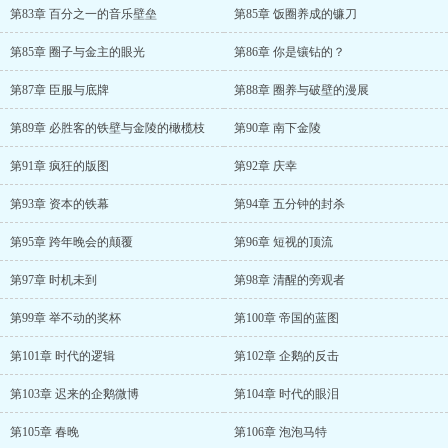
第83章 百分之一的音乐壁垒
第85章 饭圈养成的镰刀
第85章 圈子与金主的眼光
第86章 你是镶钻的？
第87章 臣服与底牌
第88章 圈养与破壁的漫展
第89章 必胜客的铁壁与金陵的橄榄枝
第90章 南下金陵
第91章 疯狂的版图
第92章 庆幸
第93章 资本的铁幕
第94章 五分钟的封杀
第95章 跨年晚会的颠覆
第96章 短视的顶流
第97章 时机未到
第98章 清醒的旁观者
第99章 举不动的奖杯
第100章 帝国的蓝图
第101章 时代的逻辑
第102章 企鹅的反击
第103章 迟来的企鹅微博
第104章 时代的眼泪
第105章 春晚
第106章 泡泡马特