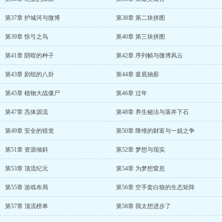
第37章 护城河与微博
第38章 第二块拼图
第39章 惊弓之鸟
第40章 第三块拼图
第41章 阴暗的种子
第42章 序列帧与微博风云
第43章 剧组的八卦
第44章 釜底抽薪
第45章 植物大战僵尸
第46章 过年
第47章 炁体源流
第48章 养生秘法与落井下石
第49章 安全的错觉
第50章 降维的财富与一姐之争
第51章 资源倾斜
第52章 梦想与现实
第53章 顶流纪元
第54章 为梦想窒息
第55章 游戏布局
第56章 空手套白狼的生态矩阵
第57章 顶流榜单
第58章 我太想进步了