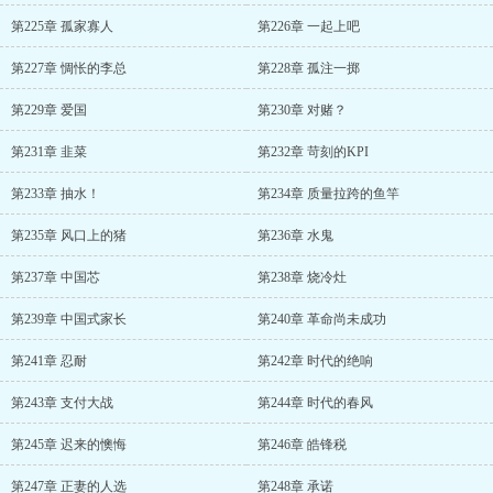
第225章 孤家寡人
第226章 一起上吧
第227章 惆怅的李总
第228章 孤注一掷
第229章 爱国
第230章 对赌？
第231章 韭菜
第232章 苛刻的KPI
第233章 抽水！
第234章 质量拉跨的鱼竿
第235章 风口上的猪
第236章 水鬼
第237章 中国芯
第238章 烧冷灶
第239章 中国式家长
第240章 革命尚未成功
第241章 忍耐
第242章 时代的绝响
第243章 支付大战
第244章 时代的春风
第245章 迟来的懊悔
第246章 皓锋税
第247章 正妻的人选
第248章 承诺