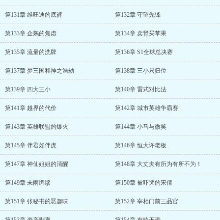
第131章 维旺迪的底裤
第132章 守望先锋
第133章 企鹅的焦虑
第134章 卖肾买苹果
第135章 流量的洗牌
第136章 S1全球总决赛
第137章 梦三国和神之浩劫
第138章 三小只归位
第139章 四大三小
第140章 雷式对比法
第141章 越界的代价
第142章 城市英雄争霸赛
第143章 英雄联盟的爆火
第144章 小马与微笑
第145章 伴君如伴虎
第146章 恒大许老板
第147章 神仙姐姐的清醒
第148章 大丈夫有所为有所不为！
第149章 未雨绸缪
第150章 被吓哭的宋倩
第151章 张秘书的恶趣味
第152章 宰相门前三品官