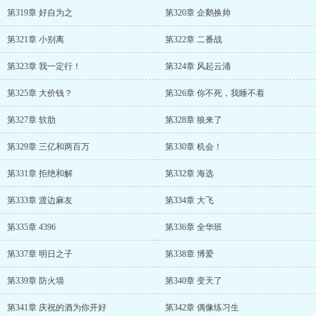
第319章 好自为之
第320章 企鹅换帅
第321章 小别离
第322章 二番战
第323章 我一定行！
第324章 风起云涌
第325章 大价钱？
第326章 你不死，我睡不着
第327章 软肋
第328章 狼来了
第329章 三亿和两百万
第330章 机会！
第331章 拒绝和解
第332章 海选
第333章 渡边麻友
第334章 大飞
第335章 4396
第336章 全华班
第337章 明日之子
第338章 博爱
第339章 防火墙
第340章 变天了
第341章 庆祝的酒为你开好
第342章 偶像练习生