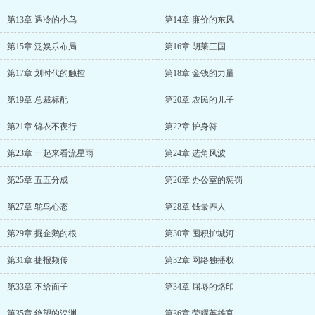
第13章 遇冷的小鸟
第14章 廉价的东风
第15章 泛娱乐布局
第16章 胡莱三国
第17章 划时代的触控
第18章 金钱的力量
第19章 总裁标配
第20章 农民的儿子
第21章 锦衣不夜行
第22章 护身符
第23章 一起来看流星雨
第24章 选角风波
第25章 五五分成
第26章 办公室的惩罚
第27章 鸵鸟心态
第28章 钱最养人
第29章 掘企鹅的根
第30章 囤积护城河
第31章 捷报频传
第32章 网络独播权
第33章 不给面子
第34章 屈辱的烙印
第35章 绝望的深渊
第36章 荣耀英雄官