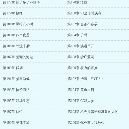
第177章 虱子多了不怕痒
第178章 洁癖
第179章 抉择
第180章 S2全球总决赛
第181章 黑暗八小时
第182章 当爹不容易
第183章 四个皮蛋
第184章 价码
第185章 韩流来袭
第186章 族谱单开
第187章 荒诞的海选
第188章 抄底蓝洞
第189章 截胡
第190章 权力的置换
第191章 猫鼠游戏
第192章 污渍，YYDS！
第193章 待价而沽
第194章 黄道吉日
第195章 职场生态
第196章 COS人参
第197章 储位
第198章 机会是留给有准备的人的
第199章 至死不渝
第200章 你办事，我放心