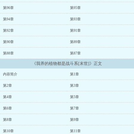
不对劲了？ 某天，程知屿来到了某个大型基地，基地众人得知他
是木系异能，难免有些轻视。 要知道，所有异能里，木系是觉醒
第96章
第95章
的最多的，也是最弱的，通常就是催化一下植物之类的。 直到基
地被丧尸群突袭，程知屿释放出一株红色的草，这草“弱柳扶风”，一
第94章
第93章
阵微风都能把它给吹歪。 众人：他是来搞笑的吧？ 结果那株
红色的草忽然胀大，并且冒出火焰，化作一个巨大的火球，疯狂翻滚
第92章
第91章
起来，火球所到之处，丧尸全化成了灰。 众人：我去，这他×的是
第90章
第89章
木系异能？！ 后来他们发现，程知屿不仅有能变成火球的草，还
有能射出冰刀的，能变成气球，载着人飞的…… 众人：麻
第88章
第87章
了！ —— 程知屿在末世来临时，捡到一只奄奄一息的小狗
崽，他心软之下，收留了对方。 结果狗也被他养的不对劲了，毕
《我养的植物都是战斗系[末世]》正文
竟谁家狗能长到一人高？ 程知屿：挺好的，末世晚上零下三四十
度，埋在大黑长长的毛毛里太幸福了！ 结果某天，他一觉醒来，
内容简介
第1章
发现抱着的变成了个黑皮大帅比，他的脸，正埋在对方的胸肌
里。 程知屿：！！！ 内容标签： 随身空间 异能 末世 爽文 升
第2章
第3章
级流 成长 主角：程知屿，程墨（亚尔） 一句话简介：恋爱脑
敏感大乃攻 立意：在困境中努力生活...
第4章
第5章
第6章
第7章
第8章
第9章
第10章
第11章