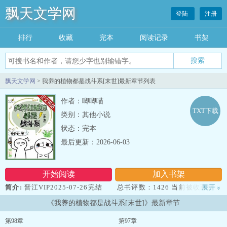
飘天文学网
登陆
注册
排行
收藏
完本
阅读记录
书架
飘天文学网
> 我养的植物都是战斗系[末世]最新章节列表
作者：唧唧喵
TXT下载
类别：其他小说
状态：完本
最后更新：2026-06-03
开始阅读
加入书架
简介:
晋江VIP2025-07-26完结 总书评数：1426 当前被收藏数：
展开
»
9477 营养液数：3594 文章积分：179,963,840 简介： 末日
《我养的植物都是战斗系[末世]》最新章节
来临，没有觉醒异能的程知屿绑定了一个有空间的系统。 他在系
统的指引下，在空间里开始种植，只不过……他种的东西怎么越长越
第98章
第97章