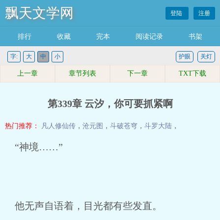
飘天文学网
登陆
注册
排行
收藏
完本
阅读记录
书架
字:
大
中
小
护眼
关灯
上一章
章节列表
下一章
TXT下载
第339章 云汐，你可要抓紧啊
热门推荐：
凡人修仙传
，
沧元图
，
斗破苍穹
，
斗罗大陆
，
“神境……”
他无声自语着，目光都有些发直。