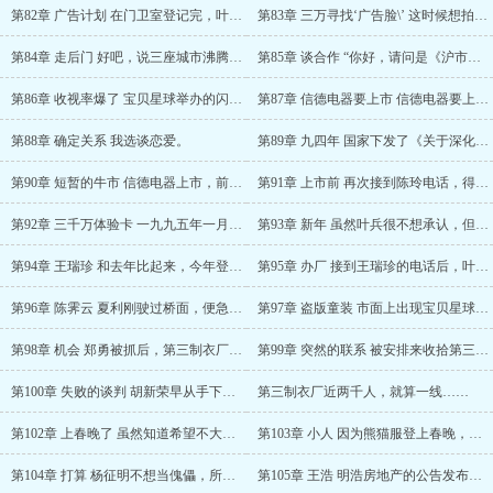
第82章 广告计划 在门卫室登记完，叶薇开口问……
第83章 三万寻找‘广告脸\’ 这时候想拍一则广……
第84章 走后门 好吧，说三座城市沸腾有点夸张……
第85章 谈合作 “你好，请问是《沪市晚报》的……
第86章 收视率爆了 宝贝星球举办的闪耀宝贝半……
第87章 信德电器要上市 信德电器要上市的事，……
第88章 确定关系 我选谈恋爱。
第89章 九四年 国家下发了《关于深化城镇住房……
第90章 短暂的牛市 信德电器上市，前面的流程……
第91章 上市前 再次接到陈玲电话，得知恢复新……
第92章 三千万体验卡 一九九五年一月六号，星……
第93章 新年 虽然叶兵很不想承认，但杨征明确……
第94章 王瑞珍 和去年比起来，今年登门拜年的……
第95章 办厂 接到王瑞珍的电话后，叶薇跟她约……
第96章 陈霁云 夏利刚驶过桥面，便急刹停住，……
第97章 盗版童装 市面上出现宝贝星球盗版童装……
第98章 机会 郑勇被抓后，第三制衣厂很快乱了……
第99章 突然的联系 被安排来收拾第三制衣厂烂……
第100章 失败的谈判 胡新荣早从手下人口中，得……
第三制衣厂近两千人，就算一线……
第102章 上春晚了 虽然知道希望不大，但叶薇还……
第103章 小人 因为熊猫服登上春晚，这一年宝贝……
第104章 打算 杨征明不想当傀儡，所以想明白后……
第105章 王浩 明浩房地产的公告发布后，形势和……