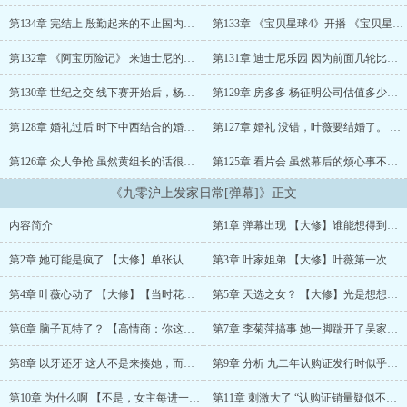
她是去饭店学端盘子，还是去理发店学烫头比较好？ 直到单位提
出用股票认购证抵工资，厂里同事群情激奋，她突然看到弹幕：
第134章 完结上 殷勤起来的不止国内几家证券公……
第133章 《宝贝星球4》开播 《宝贝星球4》的……
【女主表情这么淡定，应该是看出认购证的价值了？谁能想到呢，现
在人人嫌弃的认购证，以后竟然能炒到一万一张】 正犹豫要不要
第132章 《阿宝历险记》 来迪士尼的游客，基本……
第131章 迪士尼乐园 因为前面几轮比赛太火爆，……
跟同事一起去找领导抗议的叶敏：？？！等等，现在三十一张的认购
证能涨到一万块？ * 绑定弹幕系统后，叶薇的生活渐渐变成爽
第130章 世纪之交 线下赛开始后，杨征明就把公……
第129章 房多多 杨征明公司估值多少，每年能拿……
文模式。 当股市要放开延中实业和飞乐股份涨跌幅限制，她犹豫
第128章 婚礼过后 时下中西结合的婚礼，流程基……
第127章 婚礼 没错，叶薇要结婚了。 其……
是否要下场时， 弹幕说：【当然是买延中实业，开放涨跌幅限制
后三天涨到两百，十天涨到三百，到三月中旬更是冲高到了三百八十
第126章 众人争抢 虽然黄组长的话很有煽动性，……
第125章 看片会 虽然幕后的烦心事不少，但《宝……
块，买到就是赚到！】 当她工作的机械厂新上任的领导为筹措资
金，鼓励员工认购企业股权，她若有所思时： 弹幕说：【她是不
《九零沪上发家日常[弹幕]》正文
是知道新上任的厂长能力卓绝，不但能让濒临倒闭的机械厂起死回
生，还能在一年内实现盈利上市**跳，在考虑认购股权躺着赚钱
内容简介
第1章 弹幕出现 【大修】谁能想得到呢，现在……
了？】当她偶遇路人疑似自杀，苦口婆心劝说时：弹幕说：【她是不
是看到了他的才华，知道他以后会成为科技大佬，打算提前跟他套近
第2章 她可能是疯了 【大修】单张认购证的平……
第3章 叶家姐弟 【大修】叶薇第一次展示武力……
乎？】 …… 于是在弹幕的指点下，叶薇买了延中实业赚得盆
满钵满 认购自家单位股权当上了大股东，还当上了科技大佬成了
第4章 叶薇心动了 【大修】【当时花上三万买……
第5章 天选之女？ 【大修】光是想想，叶薇的……
他的天使投资人。 #虽然弹幕都说我是大佬，但我真的只是个普通
人.jpg # 内容标签： 种田文 爽文 年代文 轻松 剧透 主角：叶
第6章 脑子瓦特了？ 【高情商：你这几天遇到……
第7章 李菊萍搞事 她一脚踹开了吴家的门！……
薇 杨征明 配角：叶家人 一句话简介：原来我是爽文女主 立
第8章 以牙还牙 这人不是来揍她，而是来挑拨……
第9章 分析 九二年认购证发行时似乎只打算销……
意：好好挣钱...
第10章 为什么啊 【不是，女主每进一家销售点……
第11章 刺激大了 “认购证销量疑似不佳，销售……