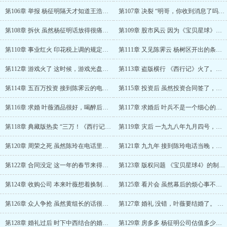
第106章 举报 杨征明隔天才知道王浩去见了周海……
第107章 决裂 “明哥，你收到消息了吗？今天我……
第108章 拆伙 虽然杨征明话放得很痛快，但真想……
第109章 股市风云 因为《宝贝星球》收视率不错……
第110章 事业红火 印花税上调的规定是今天新鲜……
第111章 又见陈霁云 杨树区开出的条件除了税收……
第112章 游戏火了 这时候，游戏光盘的销售渠道……
第113章 盗版横行 《西行记》火了。十月底的时……
第114章 五百万投资 接到陈霁云的电话时，叶薇……
第115章 投资后 虽然投资合同签了，但款项不需……
第116章 求婚 叶薇酒品很好，喝醉后不吵不闹，……
第117章 求婚后 叶兵不是一个细心的人，但晚上……
第118章 典藏版热卖 “三万！《西行记》典藏版……
第119章 灾后 一九九八年九月四号，国家领导人……
第120章 周荣之死 虽然陈玲在电话里说得语焉不……
第121章 九九年 接到陈玲电话当晚，叶薇从报纸……
第122章 合同没定 这一年的春节来得有点晚，要……
第123章 版权问题 《宝贝星球4》的制作合同没……
第124章 收购公司 本来叶薇想着换制作公司，《……
第125章 看片会 虽然幕后的烦心事不少，但《宝……
第126章 众人争抢 虽然黄组长的话很有煽动性，……
第127章 婚礼 没错，叶薇要结婚了。 其……
第128章 婚礼过后 时下中西结合的婚礼，流程基……
第129章 房多多 杨征明公司估值多少，每年能拿……