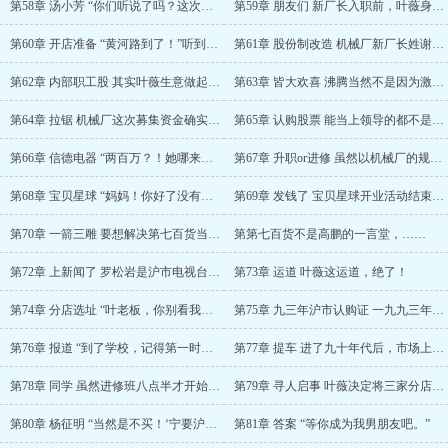
第58章 汤小芳 “你们听说了吗？这次严打机械……
第59章 朋友们 新厂长入职前，叶薇身边发生了……
第60章 开店准备 “黄河路到了！”听到售票员……
第61章 股份制改造 机械厂新厂长姓谢，单名一……
第62章 内部职工股 其实叶薇生意做起来，还招……
第63章 皆大欢喜 沸腾当然不是因为激动。 ……
第64章 拉锯 机械厂这次募集资金确实不算顺利……
第65章 认购股票 能当上领导的都不是蠢人，不……
第66章 信德电器 “两百万？！她哪来这么多钱……
第67章 升职or进修 虽然以机械厂的规模，科……
第68章 宝贝星球 “妈妈！你好了没有啊！”“……
第69章 发钱了 宝贝星球开业活动结束后的第一……
第70章 一箭三雕 要想解决第七百货当前的困境……
第第七百货不是高鹏的一言堂，……
第72章 上新闻了 罗松岩是沪市电视台，《新闻……
第73章 运道 叶薇这运道，绝了！
第74章 分店选址 “叶老板，你别看我们晨星百……
第75章 九三年沪市认购证 一九九三年八月，沪……
第76章 报道 “到了学校，记得第一时间把学费……
第77章 提车 进了九十年代后，市场上销售的轿……
第78章 同学 虽然进修班八点半才开始第一节课……
第79章 寻人启事 叶薇决定将三家分店的开业时……
第80章 杨征明 “当然是不买！‘宁要沪西一张……
第81章 答案 “等你成为我男朋友吧。”