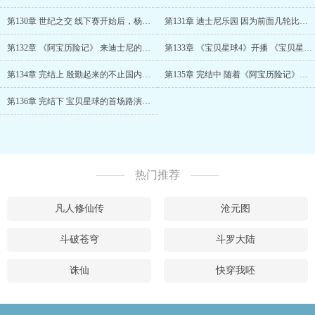
第130章 世纪之交 线下赛开始后，杨征明就把公……
第131章 迪士尼乐园 因为前面几轮比赛太火爆，……
第132章 《阿宝历险记》 来迪士尼的游客，基本……
第133章 《宝贝星球4》开播 《宝贝星球4》的……
第134章 完结上 殷勤起来的不止国内几家证券公……
第135章 完结中 随着《阿宝历险记》的首轮播放……
第136章 完结下 宝贝星球的首场路演……
热门推荐
凡人修仙传
沧元图
斗破苍穹
斗罗大陆
诛仙
快穿我呸