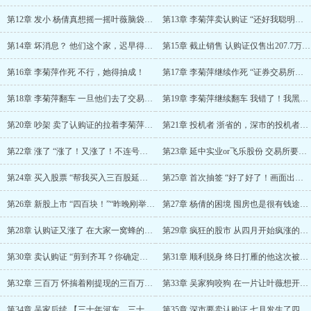
第12章 发小 杨倩真想摇一摇叶薇脑袋，看看里……
第13章 李菊萍卖认购证 “还好我聪明，一看到……
第14章 坏消息？ 他们这个家，迟早得散。……
第15章 截止销售 认购证仅售出207.7万份……
第16章 李菊萍作死 不行，她得抽成！
第17章 李菊萍继续作死 “证券交易所外面自由……
第18章 李菊萍翻车 一旦他们去了交易所，找到……
第19章 李菊萍继续翻车 我错了！我黑心烂肺！……
第20章 吵架 卖了认购证的拉着李菊萍走后，楼……
第21章 投机者 浙省的，深市的投机者都闻风而……
第22章 涨了 “涨了！又涨了！不连号的认购证……
第23章 延中实业or飞乐股份 交易所要试取消……
第24章 买入股票 “帮我买入三百股延中实业。……
第25章 首次抽签 “好了好了！画面出来了！”……
第26章 新股上市 “四百块！”“昨晚刚举行第……
第27章 杨倩的困境 囤房也是很有钱途的嘛！……
第28章 认购证又涨了 在大家一窝蜂的抢购下，……
第29章 疯狂的股市 从四月开始疯涨的不止认购……
第30章 卖认购证 “剪到齐耳？你确定？” ……
第31章 顺利脱身 终日打雁的他这次被雁啄了眼……
第32章 三百万 怀揣着刚提现的三百万，叶薇实……
第33章 吴家狗咬狗 在一片让叶薇想开的声音中……
第34章 吴家后续 【三十年河东，三十年河西，……
第35章 深市要卖认购证 七月发生了四件大事，……