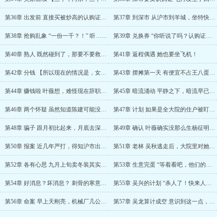
第36章 出发前 直接买被炒高的认购证虽然是个……
第37章 到深市 从沪市到羊城，坐特快火车要三……
第38章 抢购乱象 “一份一千？！” 听……
第39章 兑换券 “你听说了吗？认购证都被销售……
第40章 熟人 既然碰到了，那要不要救一下？……
第41章 返程偶遇 她也要坐飞机！
第42章 分钱 【所以现在的情况是，女主愿意，……
第43章 摆摊第一天 有便宜不占王八蛋，今晚她……
第44章 赚钱啦 叶薇想，难怪现在辞职下海做生……
第45章 暗流涌动 平静之下，暗流早已涌动，叶……
第46章 两个怀疑 虽然知道陈建可能没安好心，……
第47章 计划 如果是全大院的住户被盯上，那也……
第48章 骗子 跟月初比起来，月底去深市的人并……
第49章 确认 叶薇确实没那么生杨征明的气。 ……
第50章 报案 近几年严打，得知沪市出现地下赌……
第51章 老林 吴秋逃走后，大院里对她的去向一……
第52章 各有心思 九月上旬卖冬装其实有点早，……
第53章 生意完蛋 “等着看吧，他们的生意做不……
第54章 好消息？坏消息？ 刺骨的寒意顺着电话……
第55章 吴兴的计划 “杀人了！快来人啊——”……
第56章 命案 早上天刚亮，机械厂几公里外的某……
第57章 吴龙算计成空 意识到这一点，李菊萍表……