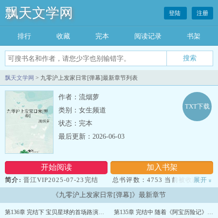
飘天文学网
登陆
注册
排行
收藏
完本
阅读记录
书架
飘天文学网
> 九零沪上发家日常[弹幕]最新章节列表
作者：流烟萝
TXT下载
类别：女生频道
状态：完本
最后更新：2026-06-03
开始阅读
加入书架
简介:
晋江VIP2025-07-23完结 总书评数：4753 当前被收藏数：
展开
»
31153 营养液数：21998 文章积分：278,247,040 文案：
《九零沪上发家日常[弹幕]》最新章节
1992年，叶薇工作的国营厂因为领导决策失误濒临倒闭，已经拖欠三
个月工资。 眼看铁饭碗摇摇欲坠，叶薇不得不开始考虑，下岗后
第136章 完结下 宝贝星球的首场路演……
第135章 完结中 随着《阿宝历险记》的首轮播放……