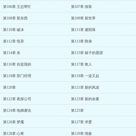
第106章 王总帮忙
第107章 假装
第108章 那东西
第109章 新世界
第110章 破冰
第111章 避阳珠
第112章 怪异
第113章 附身
第114章 杀
第115章 娘子的愿望
第116章 你是我的
第117章 救人
第118章 部门经理
第119章 一波又起
第120章
第121章 新的风波
第122章 夜探公司
第123章 新的命案
第124章 电梯袭击
第125章
第126章 梦魇
第127章 求爱
第128章 心寒
第129章 情敌