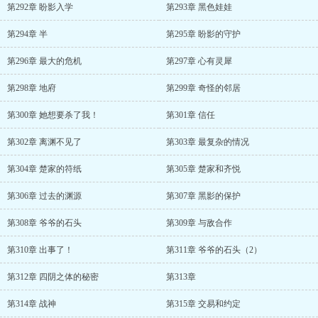
第292章 盼影入学
第293章 黑色娃娃
第294章 半
第295章 盼影的守护
第296章 最大的危机
第297章 心有灵犀
第298章 地府
第299章 奇怪的邻居
第300章 她想要杀了我！
第301章 信任
第302章 离渊不见了
第303章 最复杂的情况
第304章 楚家的符纸
第305章 楚家和齐悦
第306章 过去的渊源
第307章 黑影的保护
第308章 爷爷的石头
第309章 与敌合作
第310章 出事了！
第311章 爷爷的石头（2）
第312章 四阴之体的秘密
第313章
第314章 战神
第315章 交易和约定