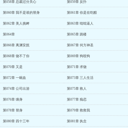
第058章 总裁过分关心
第059章 反扑
第060章 我不是谁的替身
第061章 你是在吃醋
第062章 美人挑衅
第063章 咄咄逼人
第064章
第065章 跳楼
第066章 离渊安抚
第067章 何方神圣
第068章 饶不了你
第069章 狗咬狗
第070章 又是
第071章 求饶
第072章 一碗血
第073章 三人生活
第074章 公司出游
第075章 救人
第076章 缠身
第077章 痴恋
第078章 替身
第079章 救救我
第080章 四十三年
第081章 执念