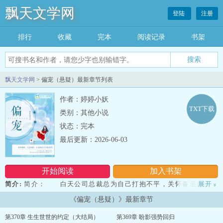
飘天文学网
登陆
注册
排行
收藏
完本
阅读记录
书架
飘天文学网
> 偏宠（悬疑）最新章节列表
作者：婷婷小妖
TXT下载
类别：其他小说
状态：完本
最后更新：2026-06-03
开始阅读
加入书架
简介:
简介： 白天公司总裁总为自己打抱不平，关怀备至超出了
展开
»
上司对下属的标准，俨然就像是一个隐婚老公一般，我多次拒绝然而
《偏宠（悬疑）》最新章节
那神秘总裁竟然幽幽一笑，全然不在乎的样子。 时而霸道，时而
温柔… 爱奇艺小说>悬疑灵异>偏宠...
第370章 生生世世的约定（大结局）
第369章 盼影强势回归