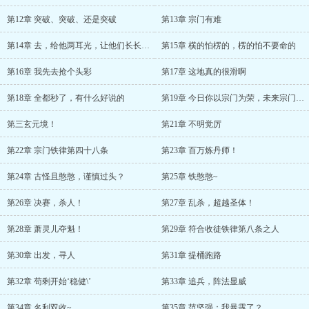
第12章 突破、突破、还是突破
第13章 宗门有难
第14章 去，给他两耳光，让他们长长记性
第15章 横的怕楞的，楞的怕不要命的
第16章 我先去抢个头彩
第17章 这地真的很滑啊
第18章 全都秒了，有什么好说的
第19章 今日你以宗门为荣，未来宗门以你为荣
第三玄元境！
第21章 不明觉厉
第22章 宗门铁律第四十八条
第23章 百万炼丹师！
第24章 古怪且憨憨，谨慎过头？
第25章 铁憨憨~
第26章 决赛，杀人！
第27章 乱杀，超越圣体！
第28章 萧灵儿夺魁！
第29章 符合收徒铁律第八条之人
第30章 出发，寻人
第31章 提桶跑路
第32章 苟剩开始‘稳健\’
第33章 追兵，阵法显威
第34章 名利双收~
第35章 范坚强：我暴露了？