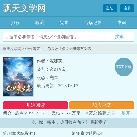
飘天文学网
登陆
注册
排行
收藏
完本
阅读记录
书架
飘天文学网
> 让你当宗主，你只收主角？最新章节列表
作者：妮娜芙
TXT下载
类别：玄幻奇幻
状态：完本
最后更新：2026-06-03
开始阅读
加入书架
简介:
起点VIP2025-7-31完结556.8万字 5.8万总推荐文案： 原
展开
»
名：开局当宗主：我的规矩有点野 看着青黄不接的宗门，林凡定
《让你当宗主，你只收主角？》最新章节
下规矩： 一、姓萧、叶、石、林者，优先录取。 二、喜欢和
戒指等器物自言自语者，优先录取。 三、大难不死三次以上，未
第744章 大结局(4/4)
第744章 大结局(3/4)