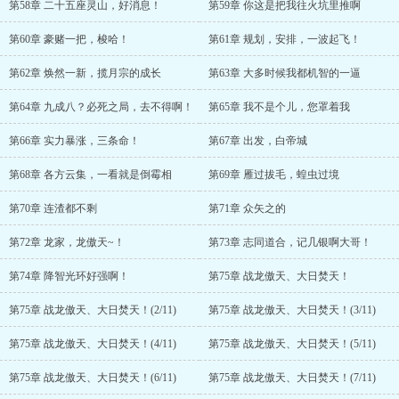
第58章 二十五座灵山，好消息！
第59章 你这是把我往火坑里推啊
第60章 豪赌一把，梭哈！
第61章 规划，安排，一波起飞！
第62章 焕然一新，揽月宗的成长
第63章 大多时候我都机智的一逼
第64章 九成八？必死之局，去不得啊！
第65章 我不是个儿，您罩着我
第66章 实力暴涨，三条命！
第67章 出发，白帝城
第68章 各方云集，一看就是倒霉相
第69章 雁过拔毛，蝗虫过境
第70章 连渣都不剩
第71章 众矢之的
第72章 龙家，龙傲天~！
第73章 志同道合，记几银啊大哥！
第74章 降智光环好强啊！
第75章 战龙傲天、大日焚天！
第75章 战龙傲天、大日焚天！(2/11)
第75章 战龙傲天、大日焚天！(3/11)
第75章 战龙傲天、大日焚天！(4/11)
第75章 战龙傲天、大日焚天！(5/11)
第75章 战龙傲天、大日焚天！(6/11)
第75章 战龙傲天、大日焚天！(7/11)