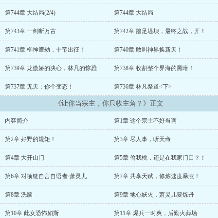
婚妻来历神秘者，优先录取。 四、被退婚的，父母离奇失踪者，
优先录取。 五、刚到山门之外便被针对、刁难者，优先录
第744章 大结局(2/4)
第744章 大结局
取。 六、嘴角喜欢挂着神秘微笑，其敌人还喜欢桀桀桀笑者，直
接定为亲传弟子。 七、被挖骨、危在旦夕者，直接定为亲传弟
第743章 一剑断万古
第742章 踏足堤坝，最终之战，开！
子。 八、…… 这一日，第五长老来报：“宗主，大喜事啊，外
面来了个被退婚、嘴角挂着神秘微笑、还喜欢和戒指说话的！父母也
第741章 柳神遭劫，十帝出征！
第740章 敢叫神界换新天！
失踪了？” “什么？快让他进来，我要收他为……对了，他叫什么
第739章 龙傲娇的决心，林凡的惊恐
第738章 收割整个界海的黑暗！
名字？“ “好像是姓唐。” “姓唐？！等等，别带来了，本宗主
将亲自出手屏蔽天机，并修书一封，你带上将其介绍给敌对宗
第737章 无天：你个变态！
第736章 林凡祭道<下>
门……” “切记必须委婉，还有！从今日起本宗主闭关了，没有要
紧之事万不可叫本宗主出关！” “对了，千万千万将宗门的秘籍全
《让你当宗主，你只收主角？》正文
部看好，莫要遭了贼！” 第五长老：“啊？！”...
内容简介
第1章 这个宗主不好当啊
第2章 好野的规矩！
第3章 尽人事，听天命
第4章 大开山门
第5章 偷我桃，还是在我家门口？！
第6章 对项链自言自语者-萧灵儿
第7章 共享天赋，修炼速度暴涨！
第8章 洗脑
第9章 地心妖火，萧灵儿要炼丹
第10章 此女恐怖如斯
第11章 爆兵一时爽，后勤火葬场