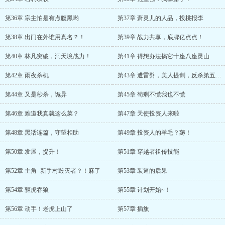
第36章 宗主怕是有点腹黑哟
第37章 萧灵儿的人品，投桃报李
第38章 出门在外谁用真名？！
第39章 战力共享，底牌亿点点！
第40章 林凡突破，洞天境战力！
第41章 得想办法搞它十座八座灵山
第42章 雨夜杀机
第43章 遭雷劈，美人提剑，反杀第五境！
第44章 又是秒杀，诡异
第45章 苟剩不慌我也不慌
第46章 难道我真就这么菜？
第47章 天使投资人来啦
第48章 黑话连篇，守望相助
第49章 投资人的羊毛？薅！
第50章 发展，提升！
第51章 穿越者祖传技能
第52章 主角=新手村毁灭者？！麻了
第53章 装逼的后果
第54章 驱虎吞狼
第55章 计划开始~！
第56章 动手！老虎上山了
第57章 插旗