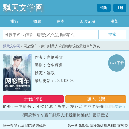
飘天文学网
登陆
注册
排行
收藏
完本
阅读记录
书架
飘天文学网
> 网恋翻车？豪门继承人求我继续骗他最新章节列表
作者：寒烟香雪
TXT下载
类别：女生频道
状态：连载
最后更新：2026-08-05
开始阅读
加入书架
简介:
一觉醒来，苏软穿成了书中用校花照片崩老头骗钱的恶毒女
展开
»
配。是的，被偷照片的校花是女主，那个被崩的爱撒钱老头就是豪门
《网恋翻车？豪门继承人求我继续骗他》最新章节
继承人男主。作为搅合在男女主爱情中的恶毒女配，原主最后下场凄
惨，成为了原书中第一…--网恋翻车？豪门继承人求我继续骗他...
第一卷 第81章 幽怨的陆砚辞
第一卷 第80章 清冷妖媚狐系和斯文败类