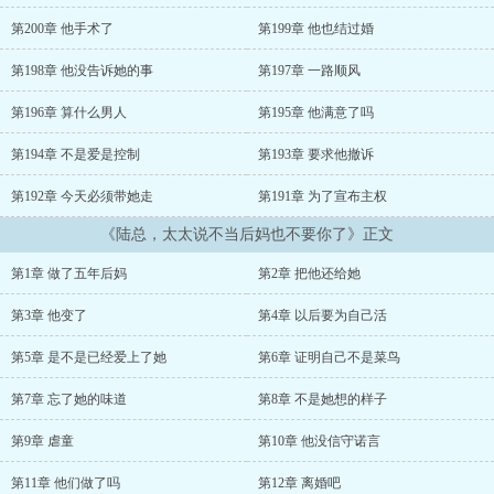
姨，我妈妈回来了。\‘既然真心不能换真心，楚妍统统不要了。撕
掉“后妈”标签--陆总，太太说不当后妈也不要你了...
第200章 他手术了
第199章 他也结过婚
第198章 他没告诉她的事
第197章 一路顺风
第196章 算什么男人
第195章 他满意了吗
第194章 不是爱是控制
第193章 要求他撤诉
第192章 今天必须带她走
第191章 为了宣布主权
《陆总，太太说不当后妈也不要你了》正文
第1章 做了五年后妈
第2章 把他还给她
第3章 他变了
第4章 以后要为自己活
第5章 是不是已经爱上了她
第6章 证明自己不是菜鸟
第7章 忘了她的味道
第8章 不是她想的样子
第9章 虐童
第10章 他没信守诺言
第11章 他们做了吗
第12章 离婚吧