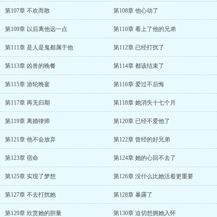
第107章 不欢而散
第108章 他心动了
第109章 以后离他远一点
第110章 看上了他的兄弟
第111章 是人是鬼都属于他
第112章 已经打扰了
第113章 凶兽的晚餐
第114章 都该结束了
第115章 游轮晚宴
第116章 爱过不后悔
第117章 再无归期
第118章 她消失十七个月
第119章 离婚律师
第120章 已经不爱他了
第121章 他不会放弃
第122章 曾经的好兄弟
第123章 宿命
第124章 她的心回不去了
第125章 实现了梦想
第126章 没什么比她活着更重要
第127章 不去打扰她
第128章 暴露了
第129章 欣赏她的胆量
第130章 迫切想拥她入怀