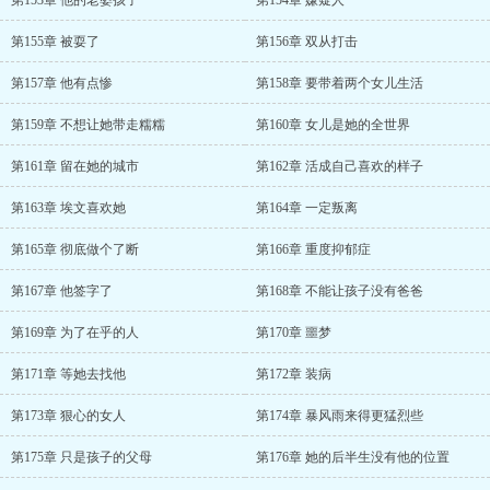
第153章 他的老婆孩子
第154章 嫌疑人
第155章 被耍了
第156章 双从打击
第157章 他有点惨
第158章 要带着两个女儿生活
第159章 不想让她带走糯糯
第160章 女儿是她的全世界
第161章 留在她的城市
第162章 活成自己喜欢的样子
第163章 埃文喜欢她
第164章 一定叛离
第165章 彻底做个了断
第166章 重度抑郁症
第167章 他签字了
第168章 不能让孩子没有爸爸
第169章 为了在乎的人
第170章 噩梦
第171章 等她去找他
第172章 装病
第173章 狠心的女人
第174章 暴风雨来得更猛烈些
第175章 只是孩子的父母
第176章 她的后半生没有他的位置