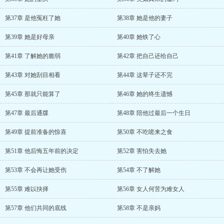
第37章 是他冤枉了她
第38章 她是他的妻子
第39章 她是好母亲
第40章 她铁了心
第41章 了解她的脆弱
第42章 把自己还给自己
第43章 对她刮目相看
第44章 这辈子还不完
第45章 那就只能算了
第46章 她的终生遗憾
第47章 最后通牒
第48章 陪他过最后一个生日
第49章 提前准备的惊喜
第50章 不吃嗟来之食
第51章 他后悔五年前的决定
第52章 害怕失去她
第53章 不会再让她受伤
第54章 不了解她
第55章 难以抉择
第56章 女人何苦为难女人
第57章 他们共同的底线
第58章 不是亲妈