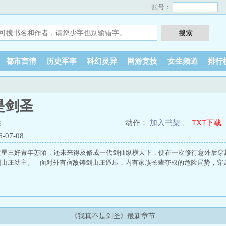
账号：
都市言情
历史军事
科幻灵异
网游竞技
女生频道
排行
是剑圣
渡
动作：
加入书架
、
TXT下载
07-08
蓝星三好青年苏陌，还未来得及修成一代剑仙纵横天下，便在一次修行意外后穿
山庄幼主。 面对外有宿敌铸剑山庄逼压，内有家族长辈夺权的危险局势，穿越
《我真不是剑圣》最新章节