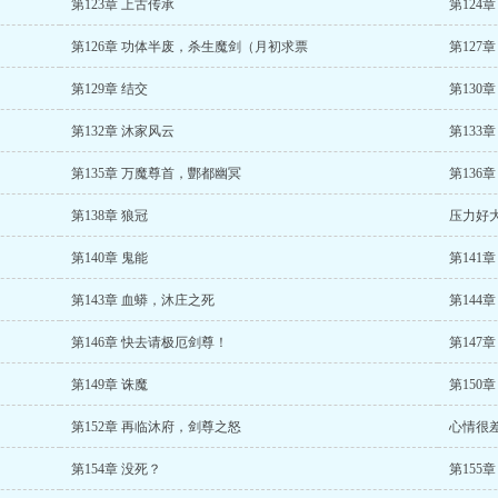
第123章 上古传承
第124
第126章 功体半废，杀生魔剑（月初求票
第127
第129章 结交
第130
第132章 沐家风云
第133
第135章 万魔尊首，酆都幽冥
第136
第138章 狼冠
压力好
第140章 鬼能
第141
第143章 血蟒，沐庄之死
第144
第146章 快去请极厄剑尊！
第147
第149章 诛魔
第150章
第152章 再临沐府，剑尊之怒
心情很
第154章 没死？
第155章