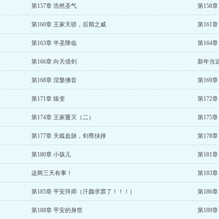
第157章 浩然圣气
第158
第160章 王家天骄，后期之威
第161
第163章 半圣降临
第164
第166章 向天借剑
新年当
第168章 涅槃佛音
第169
第171章 猿变
第172
第174章 王家覆灭（二）
第175
第177章 天狐血脉，剑尊抉择
第178
第180章 小孩儿
第181
这两三天有事！
第183
第185章 平安拜师（汗颜求票了！！！）
第186
第188章 平安的身世
第189