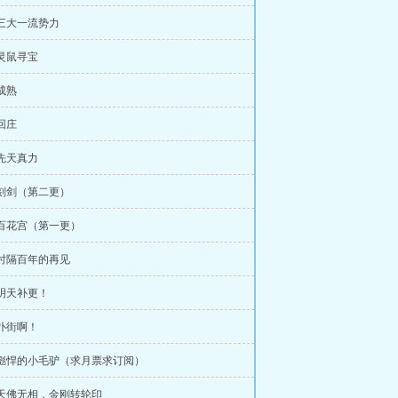
 三大一流势力
 灵鼠寻宝
 成熟
 回庄
 先天真力
 刻剑（第二更）
 百花宫（第一更）
 时隔百年的再见
 明天补更！
 扑街啊！
 彪悍的小毛驴（求月票求订阅）
 天佛无相，金刚转轮印