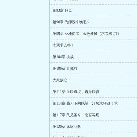
第93章 解毒
第96章 为师没来晚吧？
第99章 圣地使者，金色卷轴（求票求订阅
求票求支持！
第104章 挑战
第106章 青城府
大家放心！
第111章 血暗虚境，诡异暗影
第114章 霸刀下的绝望（汗颜求收藏！求
第117章 又见圣令，南宫再现
第120章 沐家商队