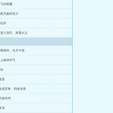
章 飞剑斩魔
章 阎无敌的实力
 结丹
章 进入洞天，再遇火云
针锋相对，先天乍现
太上破体剑气
养剑
 悟道
 龙虎罡拳，特殊体质
 开辟丹窍
 表演