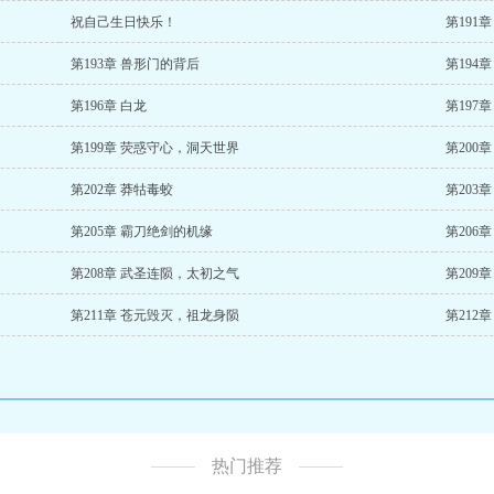
祝自己生日快乐！
第191章
第193章 兽形门的背后
第194
第196章 白龙
第197
第199章 荧惑守心，洞天世界
第200
第202章 莽牯毒蛟
第203
第205章 霸刀绝剑的机缘
第206
第208章 武圣连陨，太初之气
第209
第211章 苍元毁灭，祖龙身陨
第212
热门推荐