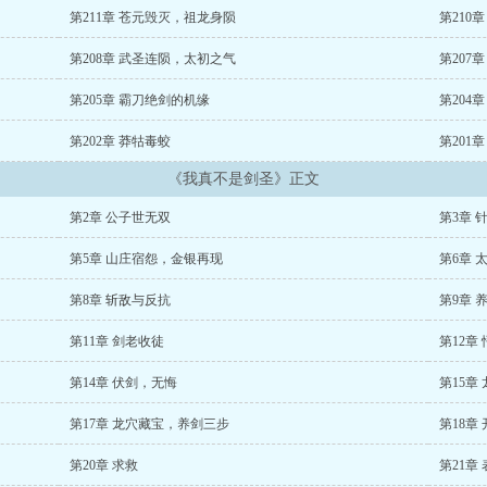
第211章 苍元毁灭，祖龙身陨
第210
第208章 武圣连陨，太初之气
第207
第205章 霸刀绝剑的机缘
第204章
第202章 莽牯毒蛟
第201
《我真不是剑圣》正文
第2章 公子世无双
第3章 
第5章 山庄宿怨，金银再现
第6章 
第8章 斩敌与反抗
第9章 
第11章 剑老收徒
第12章
第14章 伏剑，无悔
第15章
第17章 龙穴藏宝，养剑三步
第18章
第20章 求救
第21章