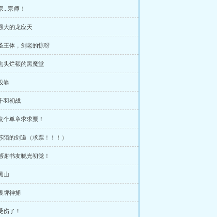
宗...宗师！
 强大的龙应天
 圣王体，剑老的惊呀
 焦头烂额的黑魔堂
 投靠
 千羽初战
 发个单章求求票！
 苏陌的剑道（求票！！！）
 感谢书友晓光初觉！
 黑山
 银牌神捕
 受伤了！