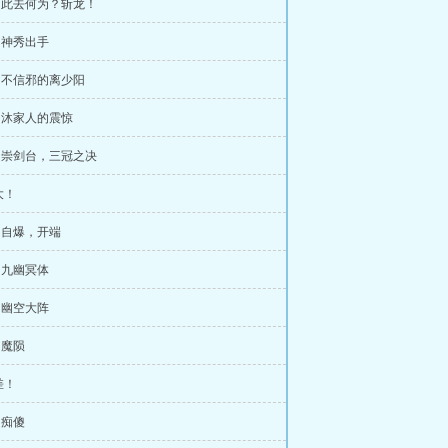
章 此去何为？斩龙！
章 神秀出手
章 不信邪的离少阳
章 沐家人的震惊
章 崇剑台，三冠之决
大！
章 自爆，开端
章 九幽冥体
章 幽空大阵
 魔陨
差！
 痴傻