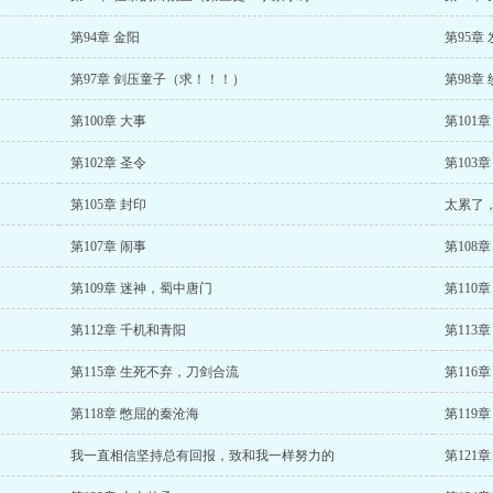
第94章 金阳
第95章
第97章 剑压童子（求！！！）
第98章
第100章 大事
第101
第102章 圣令
第103
第105章 封印
太累了
第107章 闹事
第108章
第109章 迷神，蜀中唐门
第110
第112章 千机和青阳
第113
第115章 生死不弃，刀剑合流
第116章
第118章 憋屈的秦沧海
第119章
我一直相信坚持总有回报，致和我一样努力的
第121