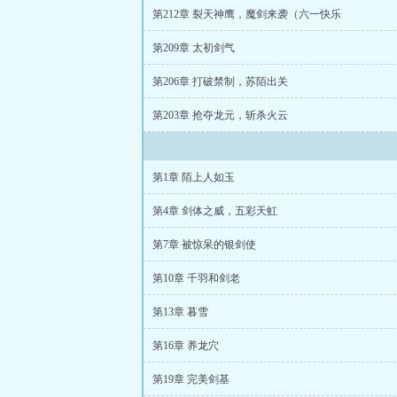
第212章 裂天神鹰，魔剑来袭（六一快乐
第209章 太初剑气
第206章 打破禁制，苏陌出关
第203章 抢夺龙元，斩杀火云
第1章 陌上人如玉
第4章 剑体之威，五彩天虹
第7章 被惊呆的银剑使
第10章 千羽和剑老
第13章 暮雪
第16章 养龙穴
第19章 完美剑基