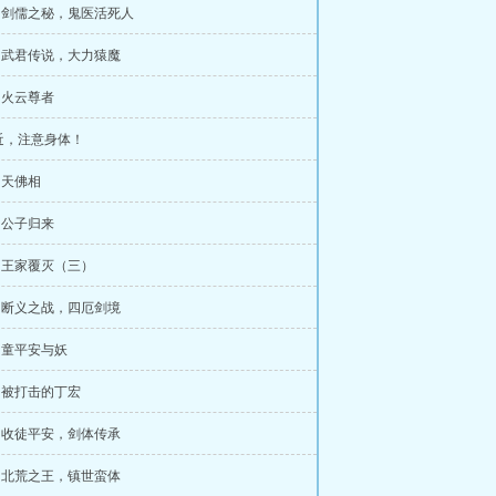
章 剑儒之秘，鬼医活死人
章 武君传说，大力猿魔
章 火云尊者
近，注意身体！
章 天佛相
章 公子归来
章 王家覆灭（三）
章 断义之战，四厄剑境
章 童平安与妖
章 被打击的丁宏
章 收徒平安，剑体传承
章 北荒之王，镇世蛮体