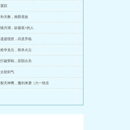
 显踪
章 补天教，南郡变故
章 镜月湖，砍最装×的人
章 遗迹现世，武圣齐临
章 抢夺龙元，斩杀火云
章 打破禁制，苏陌出关
章 太初剑气
章 裂天神鹰，魔剑来袭（六一快乐