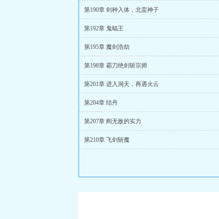
第190章 剑种入体，北蛮神子
第192章 鬼蝠王
第195章 魔剑浩劫
第198章 霸刀绝剑斩宗师
第201章 进入洞天，再遇火云
第204章 结丹
第207章 阎无敌的实力
第210章 飞剑斩魔