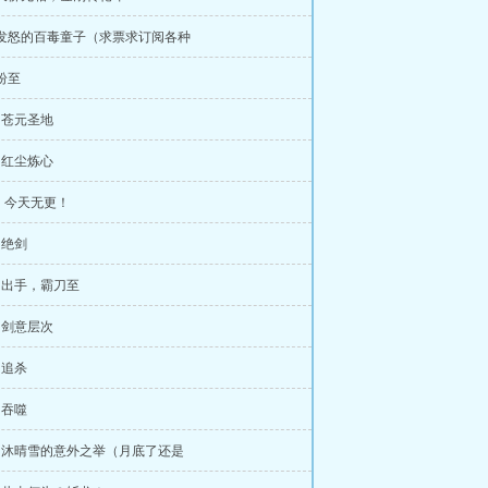
 发怒的百毒童子（求票求订阅各种
 纷至
章 苍元圣地
章 红尘炼心
，今天无更！
 绝剑
章 出手，霸刀至
章 剑意层次
 追杀
 吞噬
章 沐晴雪的意外之举（月底了还是