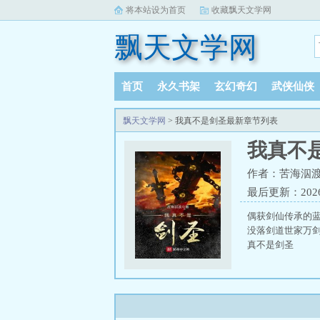
将本站设为首页
收藏飘天文学网
飘天文学网
首页
永久书架
玄幻奇幻
武侠仙侠
飘天文学网
> 我真不是剑圣最新章节列表
我真不
作者：苦海泅
最后更新：2026-
偶获剑仙传承的
没落剑道世家万剑
真不是剑圣