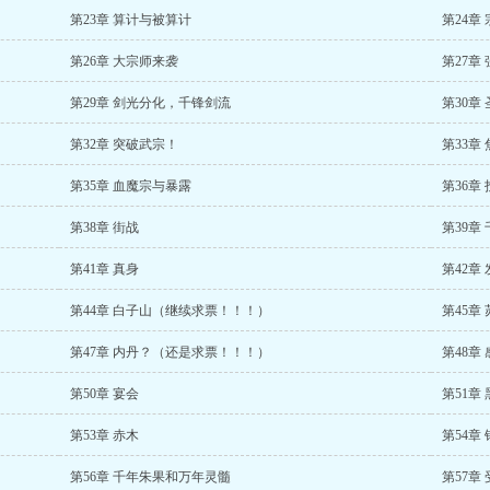
第23章 算计与被算计
第24章 
第26章 大宗师来袭
第27章
第29章 剑光分化，千锋剑流
第30章
第32章 突破武宗！
第33章
第35章 血魔宗与暴露
第36章
第38章 街战
第39章
第41章 真身
第42章
第44章 白子山（继续求票！！！）
第45章
第47章 内丹？（还是求票！！！）
第48章
第50章 宴会
第51章
第53章 赤木
第54章
第56章 千年朱果和万年灵髓
第57章