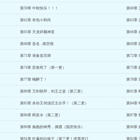
第59章 中秋快乐！！！
第60章
第62章 布包小和尚
第63章
第65章 天龙碎脑神音
第66章
第68章 吾名...南宫恨
第69章
第71章 准备造宗师
第72章
第74章 苏敖死了（第一更）
第75章
第77章 喝醉了！
第78章
第80章 万剑朝拜，剑王之姿（第三更）
第81章
第83章 杀你又何须庄主出手！（第二更）
第84章
第86章 阎皇令（第二更）
第87章
第89章 偷跑的神秀，偶遇（国庆快乐）
第90章
第91章 狂暴的白狼王（第三更！求票求订
第92章