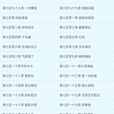
第六百九十八章 一些事情
第六百九十九章 质疑问题
第七百章 时刻准备
第七百零一章 朋友的表现
第七百零二章 待宰羔羊
第七百零三章 被看明白
第七百零四章 下马威
第七百零五章 行动
第七百零六章 主动的全力
第七百零七章 合作成功
第七百零八章 气死我了
第七百零九章 稀里糊涂
第七百一十章可怜兮兮
第七百一十一章心理准备
第七百一十二章 报答你
第七百一十三章 第一次吃饭
第七百一十四章 首次相信
第七百一十五章 雄心勃勃
第七百一十六章 好的想法
第七百一十七章 无穷无尽想法
第七百一十八章 嘉奖分明
第七百一十九章 找事做