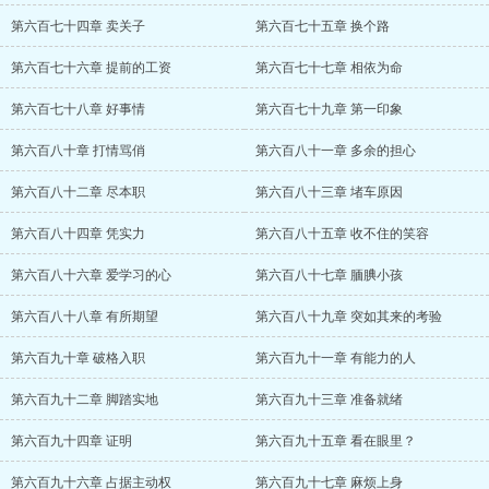
第六百七十四章 卖关子
第六百七十五章 换个路
第六百七十六章 提前的工资
第六百七十七章 相依为命
第六百七十八章 好事情
第六百七十九章 第一印象
第六百八十章 打情骂俏
第六百八十一章 多余的担心
第六百八十二章 尽本职
第六百八十三章 堵车原因
第六百八十四章 凭实力
第六百八十五章 收不住的笑容
第六百八十六章 爱学习的心
第六百八十七章 腼腆小孩
第六百八十八章 有所期望
第六百八十九章 突如其来的考验
第六百九十章 破格入职
第六百九十一章 有能力的人
第六百九十二章 脚踏实地
第六百九十三章 准备就绪
第六百九十四章 证明
第六百九十五章 看在眼里？
第六百九十六章 占据主动权
第六百九十七章 麻烦上身