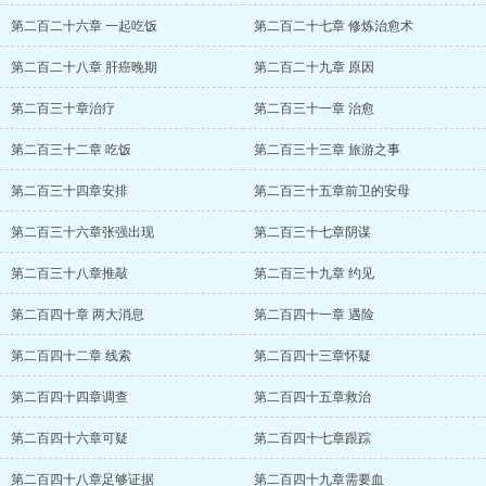
第二百二十六章 一起吃饭
第二百二十七章 修炼治愈术
第二百二十八章 肝癌晚期
第二百二十九章 原因
第二百三十章治疗
第二百三十一章 治愈
第二百三十二章 吃饭
第二百三十三章 旅游之事
第二百三十四章安排
第二百三十五章前卫的安母
第二百三十六章张强出现
第二百三十七章阴谋
第二百三十八章推敲
第二百三十九章 约见
第二百四十章 两大消息
第二百四十一章 遇险
第二百四十二章 线索
第二百四十三章怀疑
第二百四十四章调查
第二百四十五章救治
第二百四十六章可疑
第二百四十七章跟踪
第二百四十八章足够证据
第二百四十九章需要血