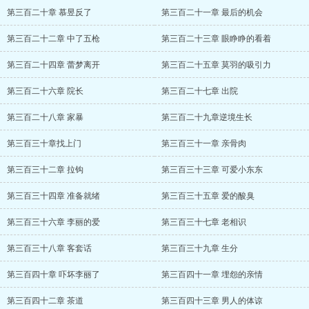
第三百二十章 慕昱反了
第三百二十一章 最后的机会
第三百二十二章 中了五枪
第三百二十三章 眼睁睁的看着
第三百二十四章 蕾梦离开
第三百二十五章 莫羽的吸引力
第三百二十六章 院长
第三百二十七章 出院
第三百二十八章 家暴
第三百二十九章逆境生长
第三百三十章找上门
第三百三十一章 亲骨肉
第三百三十二章 拉钩
第三百三十三章 可爱小东东
第三百三十四章 准备就绪
第三百三十五章 爱的酸臭
第三百三十六章 李丽的爱
第三百三十七章 老相识
第三百三十八章 客套话
第三百三十九章 生分
第三百四十章 吓坏李丽了
第三百四十一章 埋怨的亲情
第三百四十二章 茶道
第三百四十三章 男人的体谅