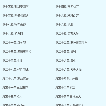
第十三章 调戏安陌琪
第十四章 再度找茬
第十五章 图书馆偶遇
第十六章 怒怼白莲
第十七章 张辉来袭
第十八章 追求
第十九章 游乐园
第二十章 流言风波
第二十一章 新技能
第二十二章 王坤跟踪周东
第二十三章 三霸王围攻
第二十四章 嚣张
第二十五章 生日
第二十六章 庆生
第二十七章 任性花钱
第二十八章 风云人物
第二十九章 家族宴会
第三十章敌人来袭
第三十一章击退王齐
第三十二章参观
第三十三章招人
第三十四章王坤抢人
第三十五章缺俗分
第三十六章小詹姆斯？