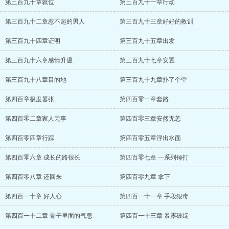
第三百九十章就位
第三百九十一章行动
第三百九十二章惹不起的男人
第三百九十三章好好的教训
第三百九十四章证明
第三百九十五章出发
第三百九十六章感情升温
第三百九十七章安置
第三百九十八章目的地
第三百九十九章扑了个空
第四百章极度嚣张
第四百零一章套路
第四百零二章家人无事
第四百零三章安然无恙
第四百零四章行踪
第四百零五章浮出水面
第四百零六章 成长的路很长
第四百零七章 一系列锤打
第四百零八章 还回来
第四百零九章 拿下
第四百一十章 好人心
第四百一十一章 手段狠毒
第四百一十二章 骨子里面的气息
第四百一十三章 暴露破绽