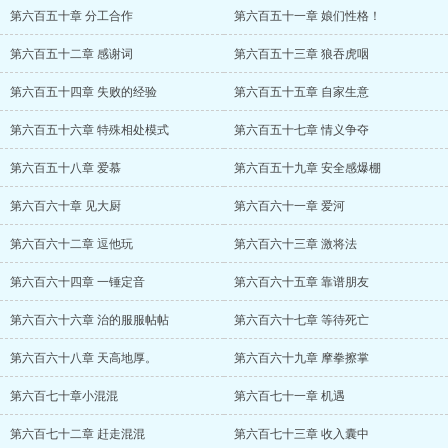
第六百五十章 分工合作
第六百五十一章 娘们性格！
第六百五十二章 感谢词
第六百五十三章 狼吞虎咽
第六百五十四章 失败的经验
第六百五十五章 自家生意
第六百五十六章 特殊相处模式
第六百五十七章 情义争夺
第六百五十八章 爱慕
第六百五十九章 安全感爆棚
第六百六十章 见大厨
第六百六十一章 爱河
第六百六十二章 逗他玩
第六百六十三章 激将法
第六百六十四章 一锤定音
第六百六十五章 靠谱朋友
第六百六十六章 治的服服帖帖
第六百六十七章 等待死亡
第六百六十八章 天高地厚。
第六百六十九章 摩拳擦掌
第六百七十章小混混
第六百七十一章 机遇
第六百七十二章 赶走混混
第六百七十三章 收入囊中