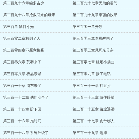
第二百九十六章凶多吉少
第二百九十七章无助的语气
第二百九十八章抢救回来的母亲
第二百九十九章李丽的效果
第三百章 鼠目寸光
第三百零一章开导
第三百零二章救到了人
第三百零三章李母醒来了
第三百零四章不愿意接受
第三百零五章见周东母亲
第三百零六章 莫羽来了
第三百零七章 机场小插曲
第三百零八章 极品亲戚
第三百零九章 接了电话
第三百一十章 周东来了
第三百一十一章 打五折
第三百一十二章 他们安全了
第三百一十三章 蒙住眼睛
第三百一十四章 阶下囚
第三百一十五章 路途遥远
第三百一十六章 拖时间
第三百一十七章 皮带绑人
第三百一十八章 系统升级了
第三百一十九章 选择