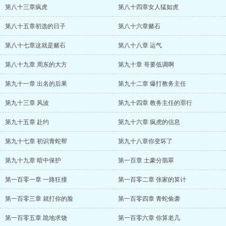
第八十三章疯虎
第八十四章女人猛如虎
第八十五章初选的日子
第八十六章赌石
第八十七章这就是赌石
第八十八章 运气
第八十九章 周东的大方
第九十章 哥要低调啊
第九十一章 出名的后果
第九十二章 爆打教务主任
第九十三章 风波
第九十四章 教务主任的罪行
第九十五章 赴约
第九十六章 疯虎的信息
第九十七章 初识青蛇帮
第九十八章你变坏了
第九十九章 暗中保护
第一百章 土豪分翡翠
第一百零一章 一路狂撞
第一百零二章 张家的算计
第一百零三章 就打你的脸
第一百零四章 青蛇偷袭
第一百零五章 跪地求饶
第一百零六章 你算老几