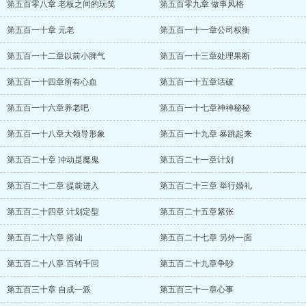
第五百零八章 老板之间的玩笑
第五百零九章 做事风格
第五百一十章 元老
第五百一十一章公司权衡
第五百一十二章以前小脾气
第五百一十三章处理果断
第五百一十四章所有心血
第五百一十五章话破
第五百一十六章养老吧
第五百一十七章神神秘秘
第五百一十八章大领导形象
第五百一十九章 暴跳起来
第五百二十章 冲动是魔鬼
第五百二十一章计划
第五百二十二章 提前进入
第五百二十三章 举行婚礼
第五百二十四章 计划定型
第五百二十五章紧张
第五百二十六章 搭讪
第五百二十七章 另外一面
第五百二十八章 百转千回
第五百二十九章争吵
第五百三十章 自成一派
第五百三十一章心事