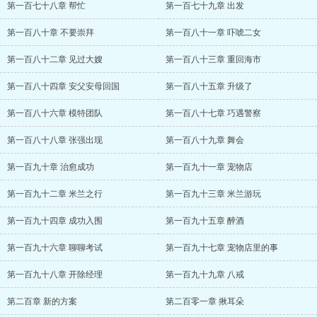
第一百七十八章 帮忙
第一百七十九章 出发
第一百八十章 不要崇拜
第一百八十一章 吓唬二女
第一百八十二章 见过大嫂
第一百八十三章 重回海市
第一百八十四章 安父安母回国
第一百八十五章 升级了
第一百八十六章 模特团队
第一百八十七章 巧遇警察
第一百八十八章 张强出现
第一百八十九章 舞会
第一百九十章 治愈成功
第一百九十一章 宠物店
第一百九十二章 米兰之行
第一百九十三章 米兰游玩
第一百九十四章 成功入围
第一百九十五章 醉酒
第一百九十六章 聊聊考试
第一百九十七章 宠物店里的事
第一百九十八章 开除经理
第一百九十九章 八戒
第二百章 新的方案
第二百零一章 揪耳朵