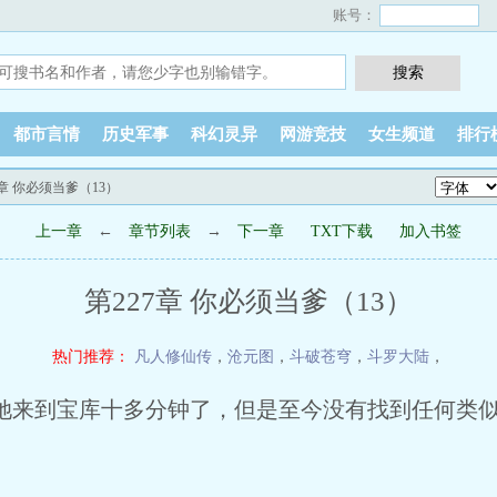
账号：
都市言情
历史军事
科幻灵异
网游竞技
女生频道
排行
7章 你必须当爹（13）
上一章
←
章节列表
→
下一章
TXT下载
加入书签
第227章 你必须当爹（13）
热门推荐：
凡人修仙传
，
沧元图
，
斗破苍穹
，
斗罗大陆
，
来到宝库十多分钟了，但是至今没有找到任何类似