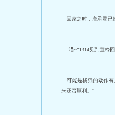
回家之时，唐承灵已
“喵~”1314见到宣
可能是橘猫的动作有点
来还蛮顺利。”