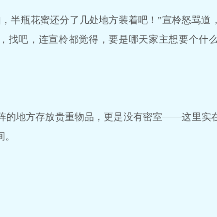
，半瓶花蜜还分了几处地方装着吧！”宣柃怒骂道
，找吧，连宣柃都觉得，要是哪天家主想要个什
的地方存放贵重物品，更是没有密室——这里实
间。