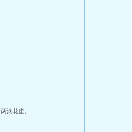
两滴花蜜。