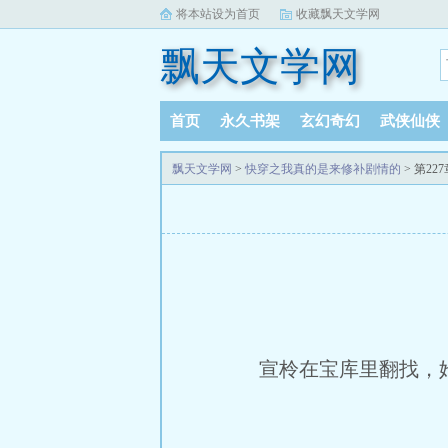
将本站设为首页
收藏飘天文学网
飘天文学网
首页
永久书架
玄幻奇幻
武侠仙侠
飘天文学网
>
快穿之我真的是来修补剧情的
> 第22
宣柃在宝库里翻找，她