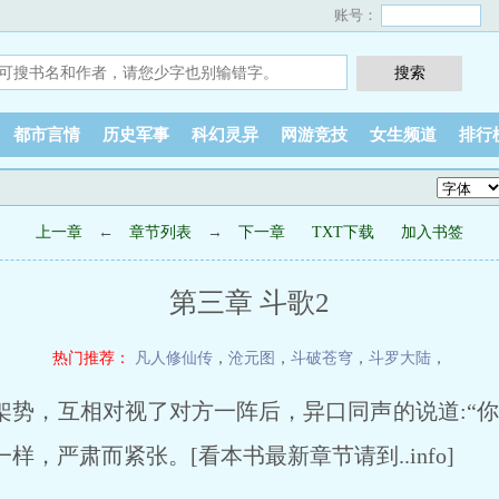
账号：
都市言情
历史军事
科幻灵异
网游竞技
女生频道
排行
上一章
←
章节列表
→
下一章
TXT下载
加入书签
第三章 斗歌2
热门推荐：
凡人修仙传
，
沧元图
，
斗破苍穹
，
斗罗大陆
，
势，互相对视了对方一阵后，异口同声的说道:“你
，严肃而紧张。[看本书最新章节请到..info]