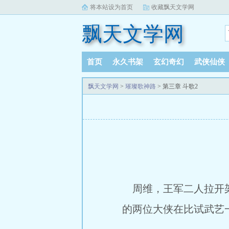
将本站设为首页
收藏飘天文学网
飘天文学网
首页
永久书架
玄幻奇幻
武侠仙侠
飘天文学网
>
璀璨歌神路
> 第三章 斗歌2
周维，王军二人拉开架
的两位大侠在比试武艺一样