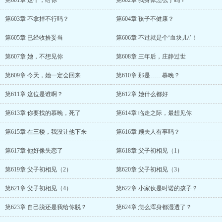
第601章 这个，给你
第602章 我身体怎么了吗？
第603章 不拿掉不行吗？
第604章 孩子不健康？
第605章 已经收拾妥当
第606章 不过就是个‘血块儿\’！
第607章 她，不想见你
第608章 三年后，庄静过世
第609章 今天，她一定会回来
第610章 那是……慕晚？
第611章 这位是谁啊？
第612章 她什么都好
第613章 你要找的慕晚，死了
第614章 临走之际，最想见你
第615章 在三楼，我没让他下来
第616章 顾夫人有事吗？
第617章 他好像失恋了
第618章 父子初相见（1）
第619章 父子初相见（2）
第620章 父子初相见（3）
第621章 父子初相见（4）
第622章 小家伙是时诺的孩子？
第623章 自己脱还是我给你脱？
第624章 怎么浑身都湿透了？