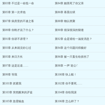
第83章 不过是一命抵一命
第84章 她害死了你父亲
第85章 第一次求他
第86章 慕晨出狱
第87章 病房里的不速之客
第88章 物以类聚
第89章 你刚才说了什么？
第90章 很深很深的裂缝
第91章 你讲不讲理？
第92章 会是谁给一涵发消息？
第93章 从来就没好心过
第94章 这个问题问得极好
第95章 来日方长
第96章 被一只畜生给抓伤了
第97章 这是近道……
第98章 一声‘老公\’
第99章 等我
第100章 快上船！
第101章 抓紧我
第102章 你不要死……
第103章 突然醒来的歹徒
第104章 你给我滚
第105章 急需输血
第106章 怎么样了？