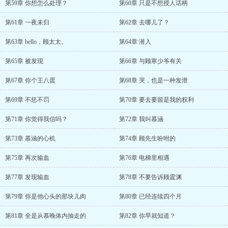
第59章 你想怎么处理？
第60章 只是不想授人话柄
第61章 一夜未归
第62章 去哪儿了？
第63章 hello，顾太太。
第64章 潜入
第65章 被发现
第66章 与顾寒少爷有关
第67章 你个王八蛋
第68章 哭，也是一种发泄
第69章 不惩不罚
第70章 要去要留是我的权利
第71章 你觉得我信吗？
第72章 我叫慕涵
第73章 慕涵的心机
第74章 顾先生吩咐的
第75章 再次输血
第76章 电梯里相遇
第77章 发现输血
第78章 不要告诉顾霆渊
第79章 你是他心头的那块儿肉
第80章 已经连续四个月
第81章 全是从慕晚体内抽走的
第82章 你早就知道？