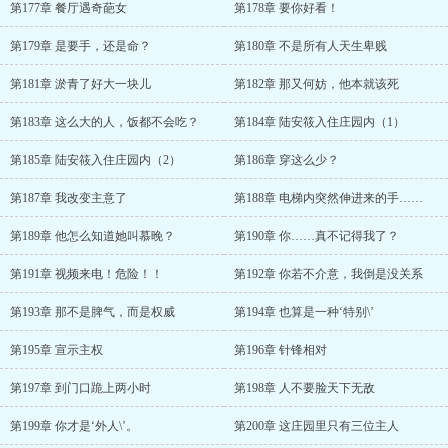
第177章 餐厅遇奇葩女
第178章 要你好看！
第179章 是要手，还是命？
第180章 不是所有人天生卑贱
第181章 淤青了好大一块儿
第182章 那又何妨，他本就该死
第183章 这么大的人，饭都不会吃？
第184章 陆安筱入住庄园内（1）
第185章 陆安筱入住庄园内（2）
第186章 穿这么少？
第187章 我改变主意了
第188章 电梯内突然伸进来的手……
第189章 他怎么知道她叫慕晚？
第190章 你……真不记得我了？
第191章 视频来电！危险！！
第192章 你若不介意，我倒是没关系
第193章 那不是脾气，而是权威
第194章 也算是一种‘特别\’
第195章 宣示主权
第196章 针锋相对
第197章 到门口跪上两小时
第198章 人不要脸天下无敌
第199章 你才是‘外人\’。
第200章 这庄园里只有三位主人