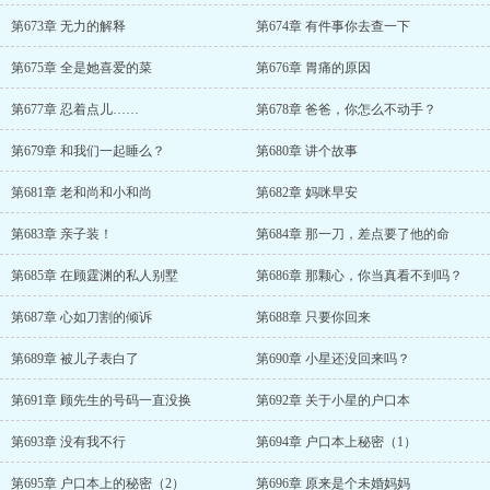
第673章 无力的解释
第674章 有件事你去查一下
第675章 全是她喜爱的菜
第676章 胃痛的原因
第677章 忍着点儿……
第678章 爸爸，你怎么不动手？
第679章 和我们一起睡么？
第680章 讲个故事
第681章 老和尚和小和尚
第682章 妈咪早安
第683章 亲子装！
第684章 那一刀，差点要了他的命
第685章 在顾霆渊的私人别墅
第686章 那颗心，你当真看不到吗？
第687章 心如刀割的倾诉
第688章 只要你回来
第689章 被儿子表白了
第690章 小星还没回来吗？
第691章 顾先生的号码一直没换
第692章 关于小星的户口本
第693章 没有我不行
第694章 户口本上秘密（1）
第695章 户口本上的秘密（2）
第696章 原来是个未婚妈妈