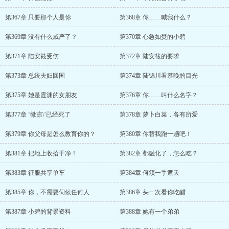
第367章 只要那个人是你
第368章 你……喊我什么？
第369章 没有什么威严了？
第370章 心急如焚的小碧
第371章 陆安筱受伤
第372章 陆安筱的要求
第373章 总统夫妇回国
第374章 陆锦川看慕晚的目光
第375章 她是霆渊的女朋友
第376章 你……叫什么名字？
第377章 ‘微凉\’已经死了
第378章 萝卜白菜，各有所爱
第379章 你父母是怎么教育你的？
第380章 你替我跑一趟吧！
第381章 把地上收拾干净！
第382章 都融化了，怎么吃？
第383章 征服共享单车
第384章 何须一手遮天
第385章 你，不需要伺候任何人
第386章 头一次看你吃醋
第387章 小碧的背景资料
第388章 她有一个弟弟