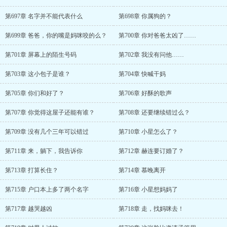
第697章 名字并不能代表什么
第698章 你属狗的？
第699章 爸爸，你的嘴是妈咪咬的么？
第700章 你对爸爸太凶了……
第701章 屏幕上的陌生号码
第702章 我没有问他……
第703章 这小包子是谁？
第704章 快喊干妈
第705章 你们和好了？
第706章 好酥的歌声
第707章 你觉得这屋子还能有谁？
第708章 还要继续错过么？
第709章 没有几个三年可以错过
第710章 小星怎么了？
第711章 来，躺下，我告诉你
第712章 赫连要订婚了？
第713章 打算长住？
第714章 慕晚离开
第715章 户口本上多了两个名字
第716章 小星想妈妈了
第717章 越哭越凶
第718章 走，找妈咪去！