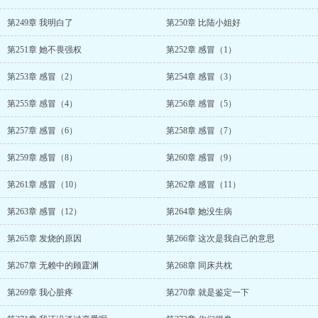
第249章 我明白了
第250章 比陆小姐好
第251章 她不畏强权
第252章 感冒（1）
第253章 感冒（2）
第254章 感冒（3）
第255章 感冒（4）
第256章 感冒（5）
第257章 感冒（6）
第258章 感冒（7）
第259章 感冒（8）
第260章 感冒（9）
第261章 感冒（10）
第262章 感冒（11）
第263章 感冒（12）
第264章 她没生病
第265章 发烧的原因
第266章 这次是我自己的意思
第267章 无赖中的顾霆渊
第268章 同床共枕
第269章 我心脏疼
第270章 就是鉴定一下