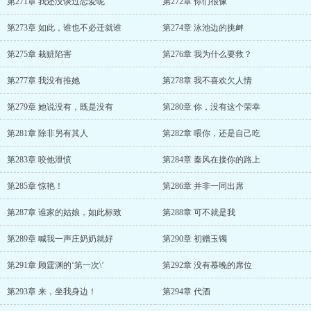
第271章 我还没谈过恋爱呢
第272章 你们很像
第273章 如此，谁也不必迁就谁
第274章 泳池边的挑衅
第275章 栽赃陷害
第276章 我为什么要救？
第277章 我没有推她
第278章 我不喜欢欠人情
第279章 她说没有，既是没有
第280章 你，没有这个荣幸
第281章 除非另有其人
第282章 喂你，还是自己吃
第283章 咬他泄愤
第284章 秦风在接你的路上
第285章 惊艳！
第286章 并非一同出席
第287章 谁家的姑娘，如此标致
第288章 可不就是我
第289章 喊我一声庄奶奶就好
第290章 初赠玉镯
第291章 顾霆渊的‘第一次\’
第292章 没有慕晚的席位
第293章 来，坐我身边！
第294章 代酒