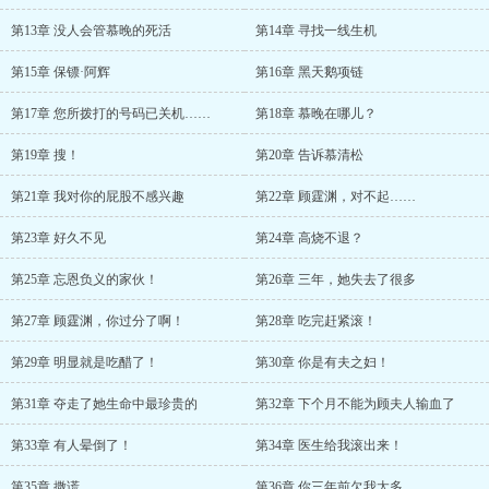
第13章 没人会管慕晚的死活
第14章 寻找一线生机
第15章 保镖·阿辉
第16章 黑天鹅项链
第17章 您所拨打的号码已关机……
第18章 慕晚在哪儿？
第19章 搜！
第20章 告诉慕清松
第21章 我对你的屁股不感兴趣
第22章 顾霆渊，对不起……
第23章 好久不见
第24章 高烧不退？
第25章 忘恩负义的家伙！
第26章 三年，她失去了很多
第27章 顾霆渊，你过分了啊！
第28章 吃完赶紧滚！
第29章 明显就是吃醋了！
第30章 你是有夫之妇！
第31章 夺走了她生命中最珍贵的
第32章 下个月不能为顾夫人输血了
第33章 有人晕倒了！
第34章 医生给我滚出来！
第35章 撒谎
第36章 你三年前欠我太多