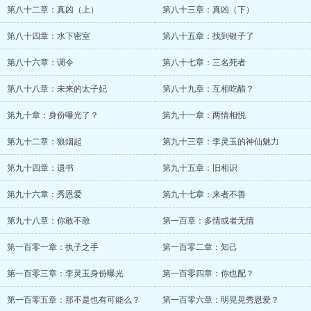
第八十二章：真凶（上）
第八十三章：真凶（下）
第八十四章：水下密室
第八十五章：找到银子了
第八十六章：调令
第八十七章：三名死者
第八十八章：未来的太子妃
第八十九章：互相吃醋？
第九十章：身份曝光了？
第九十一章：两情相悦
第九十二章：狼烟起
第九十三章：李灵玉的神仙魅力
第九十四章：遗书
第九十五章：旧相识
第九十六章：秀恩爱
第九十七章：来者不善
第九十八章：你敢不敢
第一百章：多情或者无情
第一百零一章：执子之手
第一百零二章：知己
第一百零三章：李灵玉身份曝光
第一百零四章：你也配？
第一百零五章：那不是也有可能么？
第一百零六章：明晃晃秀恩爱？