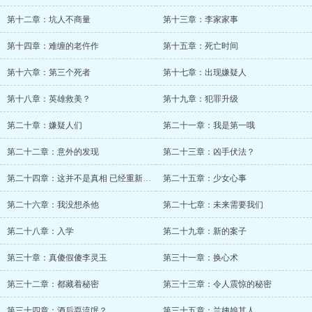
第十二章：坑人不商量
第十三章：李家家事
第十四章：难缠的老仵作
第十五章：死亡时间
第十六章：第三个死者
第十七章：出现嫌疑人
第十八章：英雄救美？
第十九章：犯罪升级
第二十章：嫌疑人们
第二十一章：我是第一哦
第二十二章：意外的发现
第二十三章：凶手伏法？
第二十四章：这并不是真相 已经重新上传
第二十五章：少女心事
第二十六章：我没想杀他
第二十七章：未来需要我们
第二十八章：入学
第二十九章：新的案子
第三十章：真傻假傻李灵玉
第三十一章：换心术
第三十二章：都藏着秘密
第三十三章：令人震惊的秘密
第三十四章：酒后耍流氓？
第三十五章：兰姨娘其人