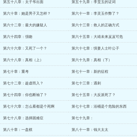
第五十八章：太子爷出面
第五十九章：李旻玉的证词
第六十章：她是男子又怎样？
第六十一章：李灵玉作弊了？
第六十二章：最大的嫌疑人
第六十三章：救人的正确方式
第六十四章：强吻
第六十五章：大靖未来岌岌可危
第六十六章：又死了一个？
第六十七章：惧妻人士叶公子
第六十八章：真相（上）
第六十九章：真相（下）
第七十章：重考
第七十一章：新的征程
第七十二章：趁虚而入？
第七十三章：遇刺
第七十四章：你也断袖了？
第七十五章：大反派死了？
第七十六章：怎么看都是个死啊
第七十七章：浴桶是个危险的东西
第七十八章：选择困难症
第七十九章：
第八十章：一盘棋
第八十一章：钱大太太