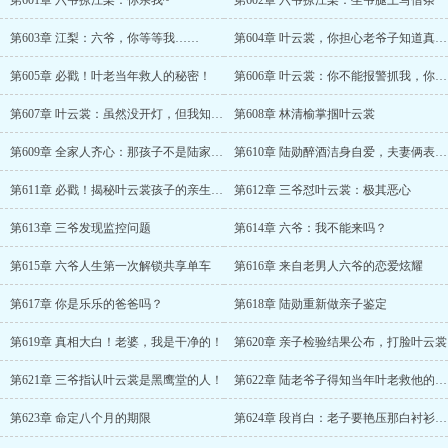
第601章 六爷撩江梨：你亲我~
第602章 六爷撩江梨：坐爷腿上写借条
第603章 江梨：六爷，你等等我……
第604章 叶云裳，你担心老爷子知道真相吧
第605章 必戳！叶老当年救人的秘密！
第606章 叶云裳：你不能报警抓我，你是乐乐的父亲
第607章 叶云裳：虽然没开灯，但我知道是你
第608章 林清榆掌掴叶云裳
第609章 全家人齐心：那孩子不是陆家的种
第610章 陆勋醉酒洁身自爱，夫妻俩表真心
第611章 必戳！揭秘叶云裳孩子的亲生父亲！
第612章 三爷怼叶云裳：极其恶心
第613章 三爷发现监控问题
第614章 六爷：我不能来吗？
第615章 六爷人生第一次解锁共享单车
第616章 来自老男人六爷的恋爱炫耀
第617章 你是乐乐的爸爸吗？
第618章 陆勋重新做亲子鉴定
第619章 真相大白！老婆，我是干净的！
第620章 亲子检验结果公布，打脸叶云裳
第621章 三爷指认叶云裳是黑鹰堂的人！
第622章 陆老爷子得知当年叶老救他的真相，震怒！
第623章 命定八个月的期限
第624章 段肖白：老子要艳压那白衬衫的！