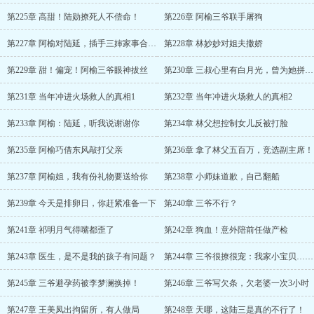
第225章 高甜！陆勋撩死人不偿命！
第226章 阿榆三爷联手屠狗
第227章 阿榆对陆延，插手三婶家事合适吗？
第228章 林妙妙对姐夫撒娇
第229章 甜！偏宠！阿榆三爷眼神拔丝
第230章 三叔心里有白月光，曾为她拼过命
第231章 当年冲进火场救人的真相1
第232章 当年冲进火场救人的真相2
第233章 阿榆：陆延，听我说谢谢你
第234章 林父想控制女儿反被打脸
第235章 阿榆巧借东风敲打父亲
第236章 拿了林父五百万，竞选副主席！
第237章 阿榆姐，我有份礼物要送给你
第238章 小师妹道歉，自己翻船
第239章 今天是排卵日，你赶紧准备一下
第240章 三爷不行？
第241章 祁明月气得嘴都歪了
第242章 狗血！意外陪前任做产检
第243章 医生，是不是我的孩子有问题？
第244章 三爷很撩很宠：我家小宝贝……
第245章 三爷避孕药被李梦澜换掉！
第246章 三爷写欠条，欠老婆一次3小时
第247章 王美凤出拘留所，有人做局
第248章 天哪，这陆三是真的不行了！