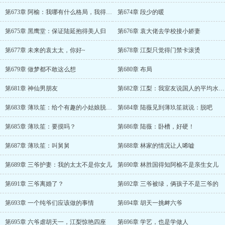
第673章 阿榆：我哪有什么格局，我得织围巾
第674章 段少的暖
第675章 黑鹰堂：保证陆延抱得美人归
第676章 袁大佬去学校接小娇妻
第677章 未来的袁太太，你好~
第678章 江梨只觉得门禁卡滚烫
第679章 做梦都不敢这么想
第680章 布局
第681章 神仙男朋友
第682章 江梨：我室友说国人的平均水平……
第683章 薄玖笙：给个有趣的小姑娘脱衣服
第684章 陆薇见到薄玖笙就说：脱吧
第685章 薄玖笙：要摸吗？
第686章 陆薇：卧槽，好硬！
第687章 薄玖笙：叫舅舅
第688章 林家的情况让人唏嘘
第689章 三爷护妻：我的太太不是你女儿
第690章 林胜国得知阿榆不是亲生女儿
第691章 三爷离婚了？
第692章 三爷被绿，俩孩子不是三爷的
第693章 一个纯爷们应该做的事情
第694章 胡天一挑衅六爷
第695章 六爷虐胡天一，江梨惊艳四座
第696章 学艺，也是学做人