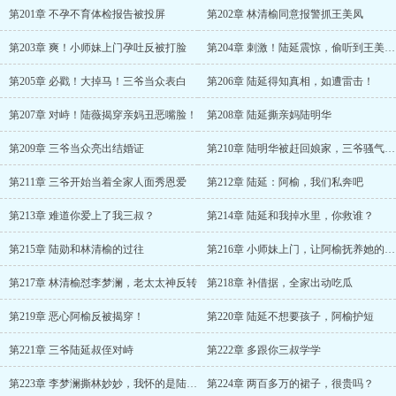
第201章 不孕不育体检报告被投屏
第202章 林清榆同意报警抓王美凤
第203章 爽！小师妹上门孕吐反被打脸
第204章 刺激！陆延震惊，偷听到王美凤要设计他
第205章 必戳！大掉马！三爷当众表白
第206章 陆延得知真相，如遭雷击！
第207章 对峙！陆薇揭穿亲妈丑恶嘴脸！
第208章 陆延撕亲妈陆明华
第209章 三爷当众亮出结婚证
第210章 陆明华被赶回娘家，三爷骚气十足
第211章 三爷开始当着全家人面秀恩爱
第212章 陆延：阿榆，我们私奔吧
第213章 难道你爱上了我三叔？
第214章 陆延和我掉水里，你救谁？
第215章 陆勋和林清榆的过往
第216章 小师妹上门，让阿榆抚养她的孩子
第217章 林清榆怼李梦澜，老太太神反转
第218章 补借据，全家出动吃瓜
第219章 恶心阿榆反被揭穿！
第220章 陆延不想要孩子，阿榆护短
第221章 三爷陆延叔侄对峙
第222章 多跟你三叔学学
第223章 李梦澜撕林妙妙，我怀的是陆家金孙
第224章 两百多万的裙子，很贵吗？