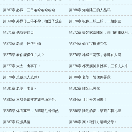
第367章 必戳！三爷哈哈哈哈哈哈
第368章 知道陆三的人品吗
第369章 外界传三爷不孕，拍送子观音
第370章 祝你二胎三胎，一胎多宝
第371章 他就好这口
第372章 妙妙嫁给陆延，你们两姐妹可以互相帮衬
第373章 老婆，怀孕礼物
第374章 俩宝宝很嫌弃你
第375章 看你能保住几人？
第376章 地狱空荡荡，恶魔在人间
第377章 太太，出事了！
第378章 祁天赐舅舅挑事，三爷夫人来旺夫
第379章 总裁夫人威武1
第380章 老婆，随便你弄我
第381章 老婆，求弄~
第382章 陆延已黑化
第383章 三爷撒谎被老婆当场逮住。
第384章 让叶云裳回来！
第385章 体面离开，方晴晴毛骨悚然
第386章 陆勋的爱，早藏在聘礼里
第387章 狠狠共情
第388章 爽！鞭打方晴晴父母！