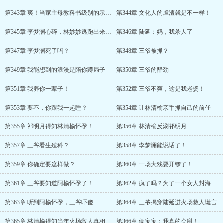
第343章 爽！当家主母教科书级别的示范！
第344章 文化人的虐渣就是不一样！
第345章 李梦澜心碎，林妙妙逃跑出来告诉陆延真相
第346章 陆延：妈，我杀人了
第347章 李梦澜死了吗？
第348章 三爷被抓？
第349章 我能想到的浪漫是陪你蹲局子
第350章 三爷的醋劲
第351章 我养你一辈子！
第352章 三爷不爽，这是我老婆！
第353章 要不，你跟我一起睡？
第354章 让林清榆亲手抓自己的前任
第355章 祁明月得知林清榆怀孕！
第356章 林清榆反涮祁明月
第357章 三爷看生殖科？
第358章 李梦澜能说话了！
第359章 你确定要这样做？
第360章 一场大戏要开锣了！
第361章 三爷要知道阿榆怀孕了！
第362章 疯了吗？为了一个女人封海
第363章 听到阿榆怀孕，三爷吓傻
第364章 三爷揭穿陆延进火场救人谎言
第365章 林清榆得知当年火场救人真相
第366章 俩宝宝：我真的会谢！