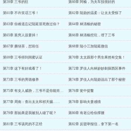
第59章 三爷的狂
第60章 阿榆，为夫车技很好的
第61章 不许笑话三爷！
第62章 陆勋的温柔：让太太受惊了
第63章 你难道忘记陆延冒死救过你？
第64章 林清榆的秘密
第65章 装穷人设要掉！
第66章 林清榆挖坑，埋了三爷
第67章 撕绿茶，怼前任
第68章 陆小三加陆延微信
第69章 三爷得到闺蜜认证
第70章 太太跟那个男生果然有交集！
第71章 这下有好戏看了！
第72章 罗佳人向林妙妙刺探西区事件
第73章 三爷的男德修养
第74章 罗佳人向陆勋说出了那个秘密
第75章 有女人威胁，三爷不是你能肖想的
第76章 瓮中捉鳖
第77章 周南：查出太太和祁天赐……
第78章 影响夫妻感情
第79章 那如果是我被别人碰了呢？
第80章 有老公给你撑腰
第81章 三爷该死的不正经
第82章 反驳举报信，拿下第一名