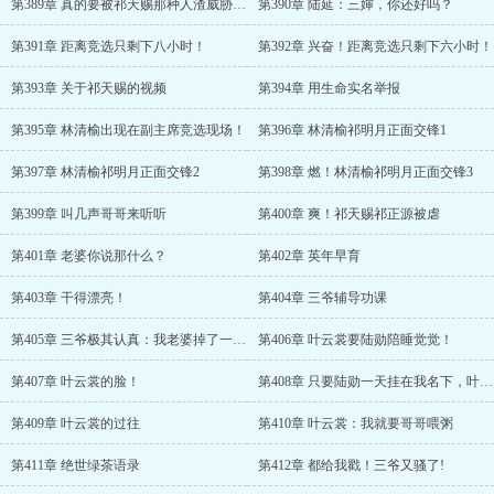
第389章 真的要被祁天赐那种人渣威胁吗？
第390章 陆延：三婶，你还好吗？
第391章 距离竞选只剩下八小时！
第392章 兴奋！距离竞选只剩下六小时！
第393章 关于祁天赐的视频
第394章 用生命实名举报
第395章 林清榆出现在副主席竞选现场！
第396章 林清榆祁明月正面交锋1
第397章 林清榆祁明月正面交锋2
第398章 燃！林清榆祁明月正面交锋3
第399章 叫几声哥哥来听听
第400章 爽！祁天赐祁正源被虐
第401章 老婆你说那什么？
第402章 英年早育
第403章 干得漂亮！
第404章 三爷辅导功课
第405章 三爷极其认真：我老婆掉了一根头发
第406章 叶云裳要陆勋陪睡觉觉！
第407章 叶云裳的脸！
第408章 只要陆勋一天挂在我名下，叶小姐都别想碰
第409章 叶云裳的过往
第410章 叶云裳：我就要哥哥喂粥
第411章 绝世绿茶语录
第412章 都给我戳！三爷又骚了!