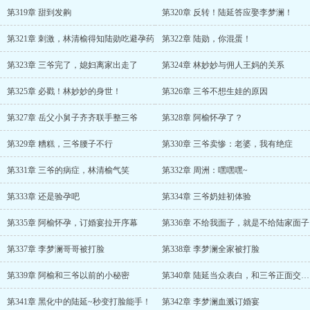
第319章 甜到发齁
第320章 反转！陆延答应娶李梦澜！
第321章 刺激，林清榆得知陆勋吃避孕药
第322章 陆勋，你混蛋！
第323章 三爷完了，媳妇离家出走了
第324章 林妙妙与佣人王妈的关系
第325章 必戳！林妙妙的身世！
第326章 三爷不想生娃的原因
第327章 岳父小舅子齐齐联手整三爷
第328章 阿榆怀孕了？
第329章 糟糕，三爷腰子不行
第330章 三爷卖惨：老婆，我有绝症
第331章 三爷的病症，林清榆气笑
第332章 周洲：嘿嘿嘿~
第333章 还是验孕吧
第334章 三爷奶娃初体验
第335章 阿榆怀孕，订婚宴拉开序幕
第336章 不给我面子，就是不给陆家面子
第337章 李梦澜哥哥被打脸
第338章 李梦澜全家被打脸
第339章 阿榆和三爷以前的小秘密
第340章 陆延当众表白，和三爷正面交锋！
第341章 黑化中的陆延~秒变打脸能手！
第342章 李梦澜血溅订婚宴