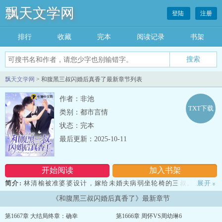
飘天文学网
登陆
注册
排行
收藏
完本
阅读记录
书架
飘天文学网
> 和腹黑三叔闪婚后真香了最新章节列表
作者：非池
TXT下载
类别：都市言情
状态：完本
最后更新：2025-10-11
开始阅读
加入书架
简介:
林清榆被准婆婆设计，嫁给未婚夫病弱坐轮椅的三叔。 原以为
展开
»
婚后一定过得水深火热，谁知道对方又送房子又送地皮，还把她宠上
《和腹黑三叔闪婚后真香了》最新章节
天。 唯一不好的是，这老公动不动就咳得一副要归西的模样。 直到某
天，林清榆发现了这位觊觎自己已久病弱老公的秘密。 林清榆冷
第1667章 大结局终章：确幸
第1666章 周怀VS周幼琳6