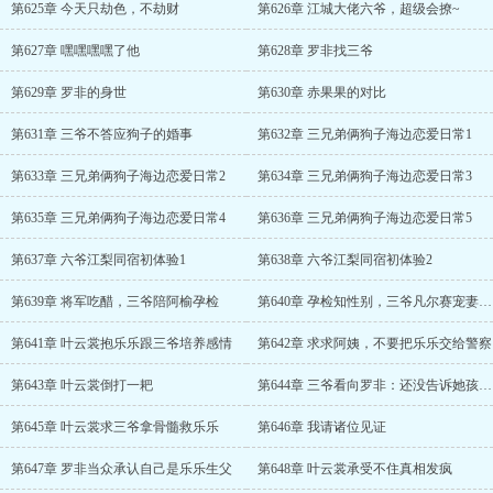
第625章 今天只劫色，不劫财
第626章 江城大佬六爷，超级会撩~
第627章 嘿嘿嘿嘿了他
第628章 罗非找三爷
第629章 罗非的身世
第630章 赤果果的对比
第631章 三爷不答应狗子的婚事
第632章 三兄弟俩狗子海边恋爱日常1
第633章 三兄弟俩狗子海边恋爱日常2
第634章 三兄弟俩狗子海边恋爱日常3
第635章 三兄弟俩狗子海边恋爱日常4
第636章 三兄弟俩狗子海边恋爱日常5
第637章 六爷江梨同宿初体验1
第638章 六爷江梨同宿初体验2
第639章 将军吃醋，三爷陪阿榆孕检
第640章 孕检知性别，三爷凡尔赛宠妻新高度
第641章 叶云裳抱乐乐跟三爷培养感情
第642章 求求阿姨，不要把乐乐交给警察
第643章 叶云裳倒打一耙
第644章 三爷看向罗非：还没告诉她孩子生父的事？
第645章 叶云裳求三爷拿骨髓救乐乐
第646章 我请诸位见证
第647章 罗非当众承认自己是乐乐生父
第648章 叶云裳承受不住真相发疯