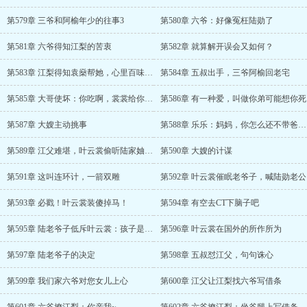
第579章 三爷和阿榆年少的往事3
第580章 六爷：好像冤枉陆勋了
第581章 六爷得知江梨的苦衷
第582章 就算解开误会又如何？
第583章 江梨得知袁燊帮她，心里百味杂陈
第584章 五叔出手，三爷阿榆回老宅
第585章 大哥使坏：你吃啊，裳裳给你包的饺子
第586章 有一种爱，叫做你弟可能想你死
第587章 大嫂主动挑事
第588章 乐乐：妈妈，你怎么还不带爸爸回来？
第589章 江父难堪，叶云裳偷听陆家妯娌计谋
第590章 大嫂的计谋
第591章 这叫连环计，一箭双雕
第592章 叶云裳催眠老爷子，喊陆勋老公
第593章 必戳！叶云裳装傻掉马！
第594章 有空去CT下脑子吧
第595章 陆老爷子低斥叶云裳：孩子是怎么来的？
第596章 叶云裳在国外的所作所为
第597章 陆老爷子的决定
第598章 五叔怼江父，句句诛心
第599章 我们家六爷对您女儿上心
第600章 江父让江梨找六爷写借条