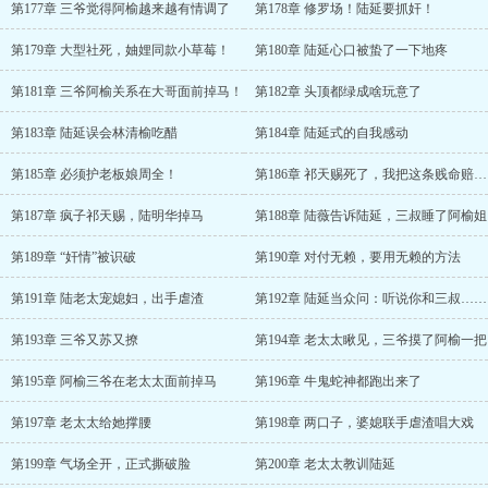
第177章 三爷觉得阿榆越来越有情调了
第178章 修罗场！陆延要抓奸！
第179章 大型社死，妯娌同款小草莓！
第180章 陆延心口被蛰了一下地疼
第181章 三爷阿榆关系在大哥面前掉马！
第182章 头顶都绿成啥玩意了
第183章 陆延误会林清榆吃醋
第184章 陆延式的自我感动
第185章 必须护老板娘周全！
第186章 祁天赐死了，我把这条贱命赔给他！
第187章 疯子祁天赐，陆明华掉马
第188章 陆薇告诉陆延，三叔睡了阿榆姐
第189章 “奸情”被识破
第190章 对付无赖，要用无赖的方法
第191章 陆老太宠媳妇，出手虐渣
第192章 陆延当众问：听说你和三叔……
第193章 三爷又苏又撩
第194章 老太太瞅见，三爷摸了阿榆一把
第195章 阿榆三爷在老太太面前掉马
第196章 牛鬼蛇神都跑出来了
第197章 老太太给她撑腰
第198章 两口子，婆媳联手虐渣唱大戏
第199章 气场全开，正式撕破脸
第200章 老太太教训陆延