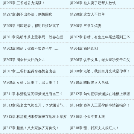
第295章 三爷老公力满满！
第296章 被人卖了还帮人数钱
第297章 想不出办法，别想回房
第298章 这女人不简单
第299章 回应记者，祁明月嫉妒疯了
第300章 三爷又炫妻
第301章 陆明华杀上董事局，胜券在握
第302章 卧槽，有生之年居然看到三爷笑了！
第303章 陆延：你都不知道当年……
第304章 婚约真相
第305章 周会长夫妇的女儿
第306章 认干女儿，老大哥秒变干岳父
第307章 三爷舒服得命都想交出去
第308章 老婆，我的白月光就是你啊！
第309章 女婿，出事了，出大事了！
第310章 陆氏陷入大危机
第311章 林清榆逼问李梦澜是否当三？
第312章 句句把李梦澜按在地板上摩擦
第313章 陆老太气势全开，李梦澜节节溃败
第314章 咨询人工受孕的事情被揭穿！
第315章 林清榆把李梦澜按在地板上摩擦
第316章 今天不要太爽
第317章 超燃！八大家族齐齐倒戈！
第318章 甜，我家夫人很旺夫！