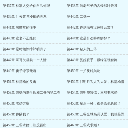
第437章 林家人交给你自己处理
第438章 陆老爷子的古怪和叶云裳
第439章 叶云裳与楼郁的关系
第440章 二选一
第441章 黑鹰堂的往事
第442章 你到底有没睡叶云裳？
第443章 这老不正经的
第444章 这是什么特殊癖好？
第445章 是时候除掉祁明月了
第446章 粘人的三爷
第447章 哥哥欠裳裳一个人情
第448章 婆媳联手，跟绿茶玩套路
第449章 傻子绿茶无语
第450章 一招反转舆论
第451章 林清榆的反击
第452章 祁明月丢人丢大发，林清榆懵
第453章 陆勋的求生欲和二哥的第二春
第454章 陆明华震惊，三爷要求婚
第455章 求婚方案
第456章 扇迟一秒，都是给他长脸了
第457章 你阴我？
第458章 三爷全城高调认爱：我就是野男人！
第459章 三爷求婚，状况百出
第460章 三爷式求婚！