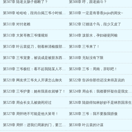
第507章 陆老太肠子都断了？
第508章 哼，跟老娘斗？
第509章 哈哈哈，段肖白揭三爷小时候糗事
第510章 一定是有香香jiojio的闺女~
第511章 对付老赖
第512章 订婚送个鸟，段少又皮了
第513章 大舅哥教三爷懂规矩
第514章 泼脏水，孕妇碰瓷阿榆
第515章 叶云裳提刀，朝着林清榆腹部刺去
第516章 三爷来了！
第517章 三爷宠妻，被说成是被脏东西附身？
第518章 无耻没有下限
第519章 三爷极狂：看不起我陆某人不是？
第520章 三爷：周南，辞职吧！
第521章 网友求三爷夫人开课怎么御夫
第522章 告诉你那些还没来得及说的
第523章 三爷护妻：她有我喜欢就够了！
第524章 周会长：我都要怀疑你是我女儿了！
第525章 周会长女儿被烧死经过
第526章 陆勋得知林妙妙不是林胜国亲生
第527章 周怀绝不可能是他大舅哥！
第528章 三爷：我不要脸我骄傲
第529章 周怀：进我们周家的门，要三从四德
第530章 叶云裳的计谋