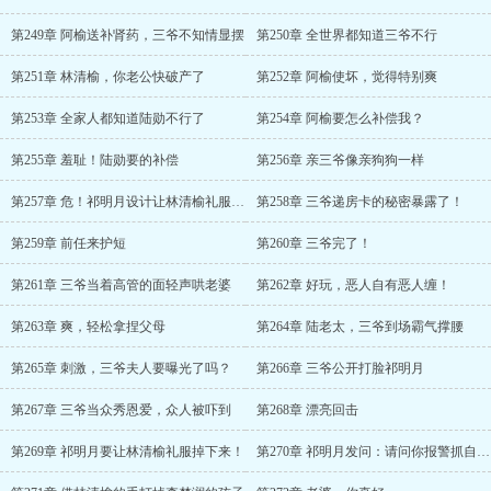
第249章 阿榆送补肾药，三爷不知情显摆
第250章 全世界都知道三爷不行
第251章 林清榆，你老公快破产了
第252章 阿榆使坏，觉得特别爽
第253章 全家人都知道陆勋不行了
第254章 阿榆要怎么补偿我？
第255章 羞耻！陆勋要的补偿
第256章 亲三爷像亲狗狗一样
第257章 危！祁明月设计让林清榆礼服曝光
第258章 三爷递房卡的秘密暴露了！
第259章 前任来护短
第260章 三爷完了！
第261章 三爷当着高管的面轻声哄老婆
第262章 好玩，恶人自有恶人缠！
第263章 爽，轻松拿捏父母
第264章 陆老太，三爷到场霸气撑腰
第265章 刺激，三爷夫人要曝光了吗？
第266章 三爷公开打脸祁明月
第267章 三爷当众秀恩爱，众人被吓到
第268章 漂亮回击
第269章 祁明月要让林清榆礼服掉下来！
第270章 祁明月发问：请问你报警抓自己的亲妈……