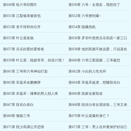
第649章 给六爷织围巾
第650章 六爷：女朋友，我想你了
第651章 江梨偷亲被抓包
第652章 六爷撩到爆~
第653章 舍不得和你分开
第654章 隐藏危机
第655章 叶云裳发疯
第656章 罗非叶悠然乐乐宛若一家三口
第657章 乐乐好爱好爱爸爸
第658章 他到死都不敢说爱，只说喜欢
第659章 叶云裳：陆勋哥哥，你设计我！
第660章 六爷江梨甜腻，三爷被怼
第661章 三爷和六爷神仙打架
第662章 小白的人性光环
第663章 宋嘉禾余鹏摊牌
第664章 宋嘉禾超虎，想睡段肖白
第665章 宋嘉禾：懂事的男人招人疼
第666章 段家全家助攻
第667章 段肖白表白
第668章 段肖白有女朋友啦，三爷又来了！
第669章 饿狼三爷
第670章 叶云裳爆炸身亡？
第671章 段少高调公开恋情
第672章 三爷：男人在外要保护好自己