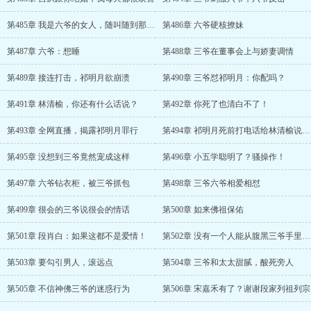
第485章 我是六爷的女人，随叫随到那种！
第486章 六爷硬核撩妹
第487章 六爷：想睡
第488章 三爷在董事会上与娇妻调情
第489章 接连打击，祁明月欲崩溃
第490章 三爷怼祁明月：你配吗？
第491章 林清榆，你还有什么话说？
第492章 你死了也清白不了！
第493章 全网直播，揭露祁明月罪行
第494章 祁明月死前打电话给林清榆说出……
第495章 没想到三爷竟然宠成这样
第496章 小五学聪明了？骚操作！
第497章 六爷钻衣柜，被三爷抓包
第498章 三爷六爷相爱相怼
第499章 很会的三爷说很会的情话
第500章 如来佛祖保佑
第501章 段肖白：如果这都不是爱情！
第502章 没有一个人能从腹黑三爷手里活下来！
第503章 要勾引男人，滚远点
第504章 三爷和太太甜腻，酸死旁人
第505章 不信神佛三爷的迷惑行为
第506章 宋嘉禾有了？谢谢段家列祖列宗