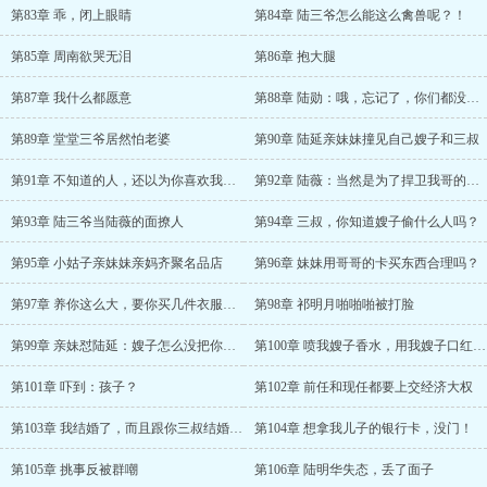
第83章 乖，闭上眼睛
第84章 陆三爷怎么能这么禽兽呢？！
第85章 周南欲哭无泪
第86章 抱大腿
第87章 我什么都愿意
第88章 陆勋：哦，忘记了，你们都没老婆
第89章 堂堂三爷居然怕老婆
第90章 陆延亲妹妹撞见自己嫂子和三叔
第91章 不知道的人，还以为你喜欢我嫂子呢！
第92章 陆薇：当然是为了捍卫我哥的爱情啊
第93章 陆三爷当陆薇的面撩人
第94章 三叔，你知道嫂子偷什么人吗？
第95章 小姑子亲妹妹亲妈齐聚名品店
第96章 妹妹用哥哥的卡买东西合理吗？
第97章 养你这么大，要你买几件衣服过分吗？
第98章 祁明月啪啪啪被打脸
第99章 亲妹怼陆延：嫂子怎么没把你给甩了？
第100章 喷我嫂子香水，用我嫂子口红，有问题？
第101章 吓到：孩子？
第102章 前任和现任都要上交经济大权
第103章 我结婚了，而且跟你三叔结婚了！
第104章 想拿我儿子的银行卡，没门！
第105章 挑事反被群嘲
第106章 陆明华失态，丢了面子