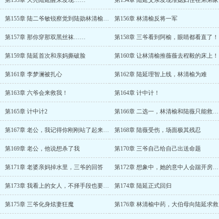
第153章 天亮陆延醒来发现……
第154章 陆延父亲发现准媳妇住在弟弟家
第155章 陆二爷敏锐察觉到陆勋林清榆关系不对劲
第156章 林清榆反将一军
第157章 那你穿那双黑丝袜……
第158章 三爷看到阿榆，眼睛都看直了！
第159章 陆延首次和亲妈撕破脸
第160章 让林清榆推薇薇去程毅的床上！
第161章 李梦澜被扎心
第162章 陆延理智上线，林清榆为难
第163章 六爷会来救我！
第164章 计中计！
第165章 计中计2
第166章 二选一，林清榆和陆薇只能救一个
第167章 老公，我记得你刚刚站了起来啊？
第168章 陆薇受伤，场面极其残忍
第169章 老公，他说想杀了我
第170章 三爷自己给自己出送命题
第171章 老婆亲妈掉水里，三爷的回答
第172章 想象中，她的意中人会踹开房门……
第173章 我看上的女人，不择手段也要搞到手
第174章 陆延正式回归
第175章 三爷化身炫妻狂魔
第176章 林清榆中药，大伯母向陆延求救