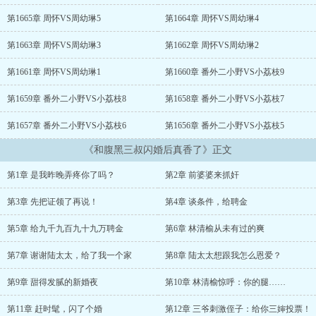
笑：“不是命不久矣？” 陆勋谦虚：“都是夫人养得好。” 林清榆咬
牙：“腿不是瘸的吗？” 陆勋冒冷汗：“为了咱孩子不被嘲笑，我请名
第1665章 周怀VS周幼琳5
第1664章 周怀VS周幼琳4
医医治好了。” 林清榆气炸：“陆勋，你到底还有哪句是真话！” 噗通
一声，陆勋熟练跪在键盘上：“老婆，别气，打我就是了。千错万错都
第1663章 周怀VS周幼琳3
第1662章 周怀VS周幼琳2
是我的错，别伤了胎气。” 曾经被陆三爷虐到怀疑人生的人：您要是
被绑架了，就眨眨眼！...
第1661章 周怀VS周幼琳1
第1660章 番外二小野VS小荔枝9
第1659章 番外二小野VS小荔枝8
第1658章 番外二小野VS小荔枝7
第1657章 番外二小野VS小荔枝6
第1656章 番外二小野VS小荔枝5
《和腹黑三叔闪婚后真香了》正文
第1章 是我昨晚弄疼你了吗？
第2章 前婆婆来抓奸
第3章 先把证领了再说！
第4章 谈条件，给聘金
第5章 给九千九百九十九万聘金
第6章 林清榆从未有过的爽
第7章 谢谢陆太太，给了我一个家
第8章 陆太太想跟我怎么恩爱？
第9章 甜得发腻的新婚夜
第10章 林清榆惊呼：你的腿……
第11章 赶时髦，闪了个婚
第12章 三爷刺激侄子：给你三婶投票！