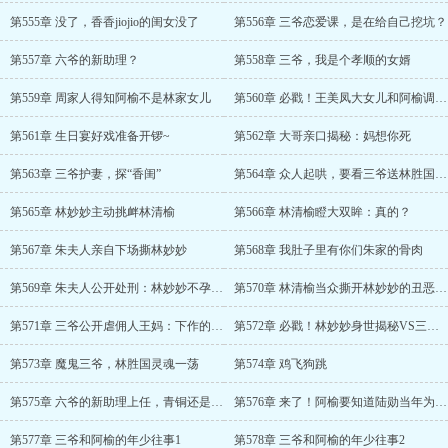
第555章 没了，香香jiojio的闺女没了
第556章 三爷恋爱课，是在给自己挖坑？
第557章 六爷的新助理？
第558章 三爷，我是个孝顺的女婿
第559章 周家人得知阿榆不是林家女儿
第560章 必戳！王美凤大女儿和阿榆调换的真相
第561章 生日宴好戏准备开锣~
第562章 大哥亲口揭秘：妈想你死
第563章 三爷护妻，探“香闺”
第564章 众人起哄，要看三爷送林胜国礼物
第565章 林妙妙主动挑衅林清榆
第566章 林清榆瞪大双眸：真的？
第567章 朱夫人亲自下场撕林妙妙
第568章 我肚子里有你们朱家的骨肉
第569章 朱夫人公开处刑：林妙妙不孕不育
第570章 林清榆当众撕开林妙妙的丑恶嘴脸
第571章 三爷公开虐佣人王妈：下作的东西！
第572章 必戳！林妙妙身世揭秘VS三爷送林胜国礼物
第573章 魔鬼三爷，林胜国灵魂一荡
第574章 鸡飞狗跳
第575章 六爷的新助理上任，青铜还是王者？
第576章 来了！阿榆要知道陆勋当年为什么喜欢她！
第577章 三爷和阿榆的年少往事1
第578章 三爷和阿榆的年少往事2