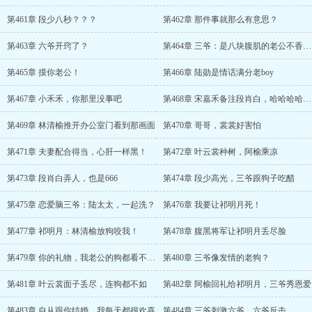
第461章 段少八秒？？？
第462章 那件事就那么有意思？
第463章 六爷开窍了？
第464章 三爷：是八块腹肌的老公不香了吗？
第465章 摸你老公！
第466章 陆勋是情话满分老boy
第467章 小禾禾，你那里没事吧
第468章 宋嘉禾备注段肖白，哈哈哈哈哈！
第469章 林清榆推开办公室门看到那画面
第470章 哥哥，裳裳好害怕
第471章 夫妻配合得当，心肝一样黑！
第472章 叶云裳种树，阿榆乘凉
第473章 段肖白弄人，也是666
第474章 段少高光，三爷跟狗子吃醋
第475章 恋爱脑三爷：陆太太，一起洗？
第476章 我要让祁明月死！
第477章 祁明月：林清榆放狗咬我！
第478章 腹黑将军让祁明月丢尽脸
第479章 你的礼物，我老公的狗都看不上！
第480章 三爷像发情的老狗？
第481章 叶云裳面子丢尽，连狗都不如
第482章 阿榆回礼给祁明月，三爷秀恩爱
第483章 自从跟你结婚，我每天都很欢喜
第484章 三爷刺激六爷，六爷反击