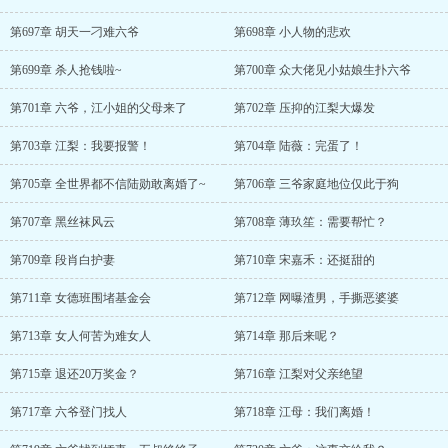
第697章 胡天一刁难六爷
第698章 小人物的悲欢
第699章 杀人抢钱啦~
第700章 众大佬见小姑娘生扑六爷
第701章 六爷，江小姐的父母来了
第702章 压抑的江梨大爆发
第703章 江梨：我要报警！
第704章 陆薇：完蛋了！
第705章 全世界都不信陆勋敢离婚了~
第706章 三爷家庭地位仅此于狗
第707章 黑丝袜风云
第708章 薄玖笙：需要帮忙？
第709章 段肖白护妻
第710章 宋嘉禾：还挺甜的
第711章 女德班围堵基金会
第712章 网曝渣男，手撕恶婆婆
第713章 女人何苦为难女人
第714章 那后来呢？
第715章 退还20万奖金？
第716章 江梨对父亲绝望
第717章 六爷登门找人
第718章 江母：我们离婚！