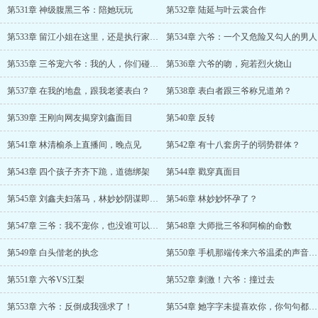
第531章 神级腹黑三爷：陪她玩玩
第532章 陆延与叶云裳合作
第533章 留江小姐在这里，还是执行家法？
第534章 六爷：一个又危险又勾人的男人
第535章 三爷宠六爷：我的人，你们碰不得
第536章 六爷的吻，宛若烈火烧山
第537章 在我的地盘，跟我老婆表白？
第538章 表白者跟三爷称兄道弟？
第539章 王刚向网友揭穿刘鑫面目
第540章 反转
第541章 林清榆杀上直播间，晚点见
第542章 有十八套房子的弱势群体？
第543章 四个孩子齐齐下跪，道德绑架
第544章 戳穿真面目
第545章 刘鑫夫妇落马，林妙妙阴谋即将败露
第546章 林妙妙怀孕了？
第547章 三爷：我不宠你，也没谁可以宠了
第548章 大师批三爷和阿榆的命数
第549章 白头偕老的执念
第550章 手机那端传来六爷温柔的声音，充满期待
第551章 六爷VS江梨
第552章 刺激！六爷：撞过去
第553章 六爷：反倒成我强求了！
第554章 她字字未提喜欢你，你句句都是我愿意