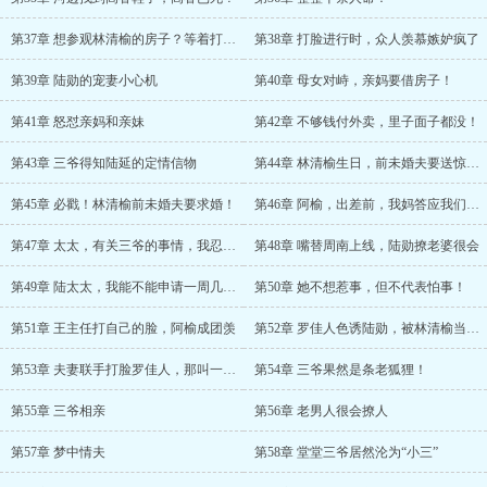
第37章 想参观林清榆的房子？等着打脸！
第38章 打脸进行时，众人羡慕嫉妒疯了
第39章 陆勋的宠妻小心机
第40章 母女对峙，亲妈要借房子！
第41章 怒怼亲妈和亲妹
第42章 不够钱付外卖，里子面子都没！
第43章 三爷得知陆延的定情信物
第44章 林清榆生日，前未婚夫要送惊喜！
第45章 必戳！林清榆前未婚夫要求婚！
第46章 阿榆，出差前，我妈答应我们结婚了！
第47章 太太，有关三爷的事情，我忍不住要告诉你
第48章 嘴替周南上线，陆勋撩老婆很会
第49章 陆太太，我能不能申请一周几次？
第50章 她不想惹事，但不代表怕事！
第51章 王主任打自己的脸，阿榆成团羡
第52章 罗佳人色诱陆勋，被林清榆当场逮到
第53章 夫妻联手打脸罗佳人，那叫一个绝！
第54章 三爷果然是条老狐狸！
第55章 三爷相亲
第56章 老男人很会撩人
第57章 梦中情夫
第58章 堂堂三爷居然沦为“小三”