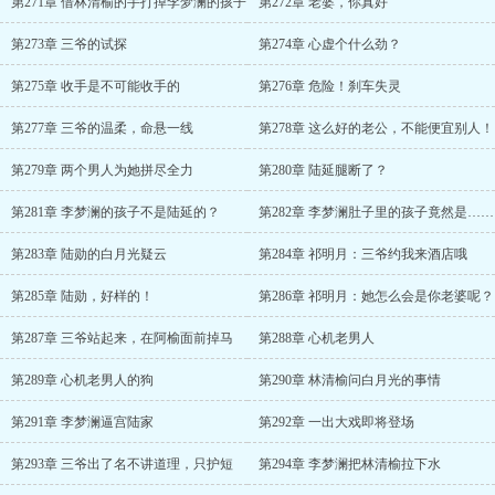
第271章 借林清榆的手打掉李梦澜的孩子
第272章 老婆，你真好
第273章 三爷的试探
第274章 心虚个什么劲？
第275章 收手是不可能收手的
第276章 危险！刹车失灵
第277章 三爷的温柔，命悬一线
第278章 这么好的老公，不能便宜别人！
第279章 两个男人为她拼尽全力
第280章 陆延腿断了？
第281章 李梦澜的孩子不是陆延的？
第282章 李梦澜肚子里的孩子竟然是……
第283章 陆勋的白月光疑云
第284章 祁明月：三爷约我来酒店哦
第285章 陆勋，好样的！
第286章 祁明月：她怎么会是你老婆呢？
第287章 三爷站起来，在阿榆面前掉马
第288章 心机老男人
第289章 心机老男人的狗
第290章 林清榆问白月光的事情
第291章 李梦澜逼宫陆家
第292章 一出大戏即将登场
第293章 三爷出了名不讲道理，只护短
第294章 李梦澜把林清榆拉下水