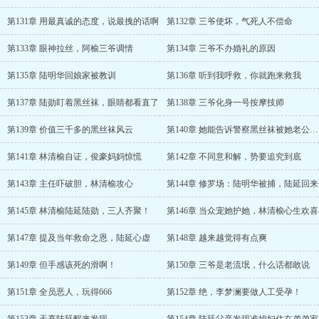
第131章 用最真诚的态度，说最拽的话啊
第132章 三爷使坏，气死人不偿命
第133章 眼神拉丝，阿榆三爷调情
第134章 三爷不办婚礼的原因
第135章 陆明华回娘家被教训
第136章 听到我呼救，你就跑来救我
第137章 陆勋盯着黑丝袜，眼睛都看直了
第138章 三爷化身一号按摩技师
第139章 价值三千多的黑丝袜风云
第140章 她能告诉警察黑丝袜被她老公给撕了吗
第141章 林清榆自证，俊豪妈妈惊慌
第142章 不同意和解，势要追究到底
第143章 主任吓破胆，林清榆攻心
第144章 修罗场：陆明华被捕，陆延回来
第145章 林清榆陆延陆勋，三人齐聚！
第146章 当众宠她护她，林清榆心生欢喜
第147章 提及当年救命之恩，陆延心虚
第148章 越来越觉得有点爽
第149章 但手感该死的滑啊！
第150章 三爷是老流氓，什么话都敢说
第151章 全员恶人，玩得666
第152章 绝，李梦澜要做人工受孕！