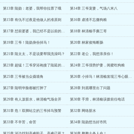
第13章 陆勋：老婆，我帮你拉票了哦
第14章 三爷宠妻，气场八米八
第15章 有仇不过夜是他做人的准原则
第16章 虐渣不忘撒狗粮
第17章 怼前婆婆，我已经不是以前的林清榆
第18章 林清榆手撕三哥
第19章 三爷！陆勋身份掉马！
第20章 林家俊悔断肠
第21章 陆太太，不是说要帮我洗澡吗？
第22章 老公，我想亲亲你！
第23章 超猛！三爷穿浴袍接了陆延的视频电话
第24章 三爷强势护妻，闺蜜吃狗粮
第25章 三爷被当众撬墙角
第26章 小掉马！林清榆发现三爷心眼很小
第27章 陆明华脸都被打肿了
第28章 到底哪里出了问题
第29章 有人泼脏水，林清榆气场全开
第30章 手滑，林清榆误拨前任电话
第31章 危！双脚站立的三爷掉马预警
第32章 网络脏水
第33章 不辛苦，命苦
第34章 陆勋想当好市民
第35章 河边找到高睿鞋子，高睿已死？
第36章 整整十条人命！