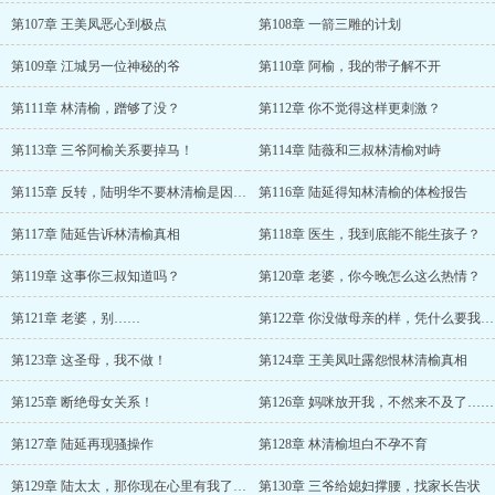
第107章 王美凤恶心到极点
第108章 一箭三雕的计划
第109章 江城另一位神秘的爷
第110章 阿榆，我的带子解不开
第111章 林清榆，蹭够了没？
第112章 你不觉得这样更刺激？
第113章 三爷阿榆关系要掉马！
第114章 陆薇和三叔林清榆对峙
第115章 反转，陆明华不要林清榆是因为……
第116章 陆延得知林清榆的体检报告
第117章 陆延告诉林清榆真相
第118章 医生，我到底能不能生孩子？
第119章 这事你三叔知道吗？
第120章 老婆，你今晚怎么这么热情？
第121章 老婆，别……
第122章 你没做母亲的样，凭什么要我赡养！
第123章 这圣母，我不做！
第124章 王美凤吐露怨恨林清榆真相
第125章 断绝母女关系！
第126章 妈咪放开我，不然来不及了……
第127章 陆延再现骚操作
第128章 林清榆坦白不孕不育
第129章 陆太太，那你现在心里有我了吗？
第130章 三爷给媳妇撑腰，找家长告状