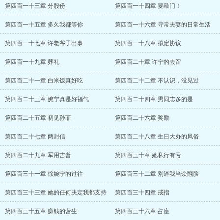
第四百一十三章 分股份
第四百一十四章 要敲门！
第四百一十五章 多久我都等你
第四百一十六章 寻常夫妻的日常生活
第四百一十七章 许老爷子出事
第四百一十八章 拟定协议
第四百一十九章 葬礼
第四百二十章 许宁的去留
第四百二十一章 白米饭真好吃
第四百二十二章 不认识，没见过
第四百二十三章 婉宁真是好福气
第四百二十四章 男同志多的是
第四百二十五章 初见孙菲
第四百二十六章 奖励
第四百二十七章 两封信
第四百二十八章 生日大办的风俗
第四百二十九章 军用吉普
第四百三十章 她私行有亏
第四百三十一章 徐婉宁的过往
第四百三十二章 别逼我当众翻脸
第四百三十三章 她的任何决定我都支持
第四百三十四章 戒指
第四百三十五章 赚钱的营生
第四百三十六章 占座