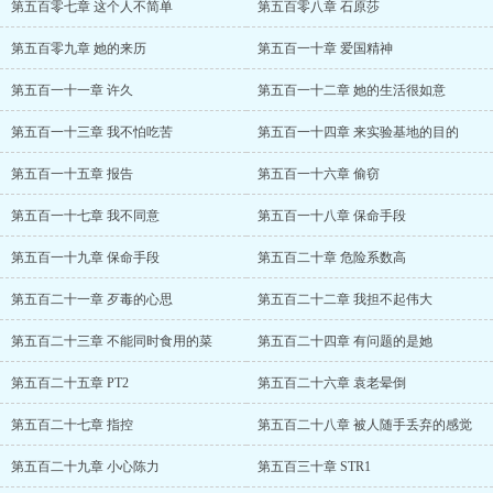
第五百零七章 这个人不简单
第五百零八章 石原莎
第五百零九章 她的来历
第五百一十章 爱国精神
第五百一十一章 许久
第五百一十二章 她的生活很如意
第五百一十三章 我不怕吃苦
第五百一十四章 来实验基地的目的
第五百一十五章 报告
第五百一十六章 偷窃
第五百一十七章 我不同意
第五百一十八章 保命手段
第五百一十九章 保命手段
第五百二十章 危险系数高
第五百二十一章 歹毒的心思
第五百二十二章 我担不起伟大
第五百二十三章 不能同时食用的菜
第五百二十四章 有问题的是她
第五百二十五章 PT2
第五百二十六章 袁老晕倒
第五百二十七章 指控
第五百二十八章 被人随手丢弃的感觉
第五百二十九章 小心陈力
第五百三十章 STR1