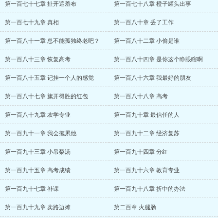
第一百七十七章 扯开遮羞布
第一百七十八章 橙子罐头出事
第一百七十九章 真相
第一百八十章 丢了工作
第一百八十一章 总不能孤独终老吧？
第一百八十二章 小偷是谁
第一百八十三章 恢复高考
第一百八十四章 是你这个睁眼瞎啊
第一百八十五章 记挂一个人的感觉
第一百八十六章 我最好的朋友
第一百八十七章 旗开得胜的红包
第一百八十八章 高考
第一百八十九章 农学专业
第一百九十章 最信任的人
第一百九十一章 我会拖累他
第一百九十二章 经济复苏
第一百九十三章 小吊梨汤
第一百九十四章 分红
第一百九十五章 高考成绩
第一百九十六章 教育专业
第一百九十七章 补课
第一百九十八章 折中的办法
第一百九十九章 卖路边摊
第二百章 火腿肠