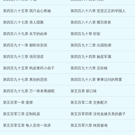
第四百八十五章 我只会心疼她
第四百八十六章 堂堂正正的华国人
第四百八十七章 亲人团聚
第四百八十八章 耀宗舅舅
第四百八十九章 名字的由来
第四百九十章 吵架
第四百九十一章 都听你安排
第四百九十二章 出国热潮
第四百九十三章 强买强卖
第四百九十四章 她是军属
第四百九十五章 狗皮膏药小叔子
第四百九十六章 压价格
第四百九十七章 离别的恐惧
第四百九十八章 事事过问的尊重
第四百九十九章 万一将来离婚呢
第五百章 新口味
第五百零一章 显摆
第五百零二章 交换配方
第五百零三章 定制机器
第五百零四章 没有血缘关系的嫂子
第五百零五章 每人安排一张床
第五百零六章 秧苗被淹