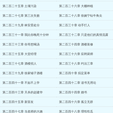
第二百二十五章 土壤污染
第二百二十六章 大棚种植
第二百二十七章 第三次失败
第二百二十八章 徐婉宁钻牛角尖
第二百二十九章 林安受处分
第二百三十章 动手打人
第二百三十一章 我比你晚死十分钟
第二百三十二章 只是他们的真情流露
第二百三十三章 你哥想喝汤
第二百三十四章 酒楼装修
第二百三十五章 大堂经理
第二百三十六章 应聘厨师
第二百三十七章 酒楼招人
第二百三十八章 约法三章
第二百三十九章 徐家铺子酒楼
第二百四十章 拟定菜单
第二百四十一章 不如不上学
第二百四十二章 读书无用论
第二百四十三章 天杀的赵建华
第二百四十四章 婚书
第二百四十五章 新室友
第二百四十六章 孤立无群
第二百四十七章 当老师的大姨
第二百四十八章 理性吃瓜