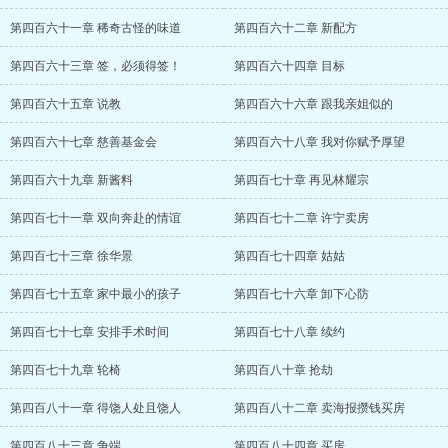
第四百六十一章 稀奇古怪的味道
第四百六十二章 新配方
第四百六十三章 签，必须得签！
第四百六十四章 目标
第四百六十五章 说教
第四百六十六章 跟我亲姐似的
第四百六十七章 慈善基金会
第四百六十八章 我对你赋予厚望
第四百六十九章 新酱料
第四百七十章 再见林耀宗
第四百七十一章 双向奔赴的情谊
第四百七十二章 许宁卖房
第四百七十三章 徐华景
第四百七十四章 姑姑
第四百七十五章 家中最小的孩子
第四百七十六章 卸下心防
第四百七十七章 安排手术时间
第四百七十八章 续约
第四百七十九章 轮椅
第四百八十章 抢劫
第四百八十一章 得饶人处且饶人
第四百八十二章 卖海报攒钱买房
第四百八十三章 争端
第四百八十四章 买房