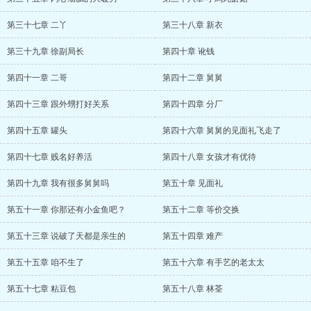
第三十七章 二丫
第三十八章 新衣
第三十九章 徐副局长
第四十章 讹钱
第四十一章 二哥
第四十二章 舅舅
第四十三章 跟外甥打好关系
第四十四章 分厂
第四十五章 罐头
第四十六章 舅舅的见面礼飞走了
第四十七章 贱名好养活
第四十八章 女孩才有优待
第四十九章 我有很多舅舅吗
第五十章 见面礼
第五十一章 你那还有小金鱼吧？
第五十二章 等价交换
第五十三章 说破了天都是亲生的
第五十四章 难产
第五十五章 咱不生了
第五十六章 有手艺的老太太
第五十七章 粘豆包
第五十八章 林荃