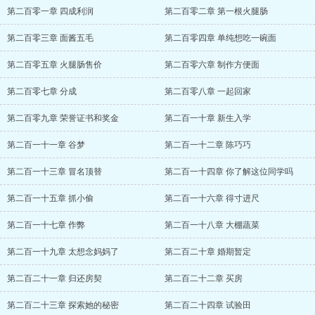
第二百零一章 四成利润
第二百零二章 第一根火腿肠
第二百零三章 面酱五毛
第二百零四章 单纯想吃一碗面
第二百零五章 火腿肠售价
第二百零六章 制作方便面
第二百零七章 分成
第二百零八章 一起回家
第二百零九章 荣誉证书和奖金
第二百一十章 新生入学
第二百一十一章 谷梦
第二百一十二章 陈巧巧
第二百一十三章 冒名顶替
第二百一十四章 你了解这位同学吗
第二百一十五章 抓小偷
第二百一十六章 得寸进尺
第二百一十七章 作弊
第二百一十八章 大棚蔬菜
第二百一十九章 太想念妈妈了
第二百二十章 婚期暂定
第二百二十一章 归还房契
第二百二十二章 买房
第二百二十三章 探索她的秘密
第二百二十四章 试验田