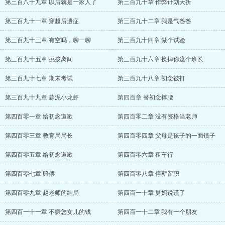
第三百八十九章 以后就是一家人了
第三百九十章 作弊计划夭折
第三百九十一章 穿越后遗症
第三百九十二章 我是气爸爸
第三百九十三章 有空吗，聊一聊
第三百九十四章 做个试验
第三百九十五章 挑拨离间
第三百九十六章 换掉你这个班长
第三百九十七章 期末考试
第三百九十八章 初念被打
第三百九十九章 蒜泥小龙虾
第四百章 替初念撑腰
第四百零一章 给初念道歉
第四百零二章 没有资格当老师
第四百零三章 教育局局长
第四百零四章 父母是孩子的一面镜子
第四百零五章 给初念道歉
第四百零六章 租车行
第四百零七章 赔偿
第四百零八章 停薪留职
第四百零九章 赵老师的结局
第四百一十章 舅妈说谎了
第四百一十一章 不赚您女儿的钱
第四百一十二章 我有一个朋友