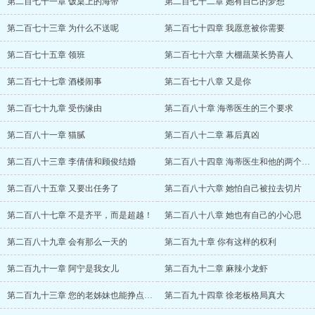
第二百七十一章 饭桌上的海带
第二百七十二章 她有自己的梦想
第二百七十三章 为什么不送呢
第二百七十四章 我愿意被你需要
第二百七十五章 领班
第二百七十六章 大棚蔬菜长势喜人
第二百七十七章 酒楼闹事
第二百七十八章 又是你
第二百七十九章 受伤缘由
第二百八十章 海蒂医生的三个要求
第二百八十一章 猫腻
第二百八十二章 幕后真凶
第二百八十三章 李倩倩和顾俊结婚
第二百八十四章 海蒂医生和他的两个保镖
第二百八十五章 又要出任务了
第二百八十六章 她怕自己被拉去切片
第二百八十七章 不是齐平，而是超越！
第二百八十八章 她也有自己的小心思
第二百八十九章 会有那么一天的
第二百九十章 你有这样的权利
第二百九十一章 阿宁是我女儿
第二百九十二章 麻辣小龙虾
第二百九十三章 您的老姊妹也能挣点小钱
第二百九十四章 徐老板格局真大