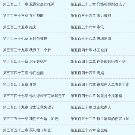
第五百三十一章 冠冕堂皇的托词
第五百三十二章 只能帮你到这儿了
第五百三十三章 互相帮助
第五百三十四章 陈力被抓
第五百三十五章 姐夫
第五百三十六章 审讯
第五百三十七章 石原莎被抓
第五百三十八章 玻璃器皿
第五百三十九章 我做了一个梦
第五百四十章 林荃被打
第五百四十一章 房子是她的
第五百四十二章 你是眼瞎吗看不到
第五百四十三章 你们也配
第五百四十四章 离婚
第五百四十五章 开除
第五百四十六章 被戴家人牵着鼻子走
第五百四十七章 你的绿帽子可就戴定了
第五百四十八章 她就是个搅家精
第五百四十九章 你太让我失望了
第五百五十章 送走戴家人
第五百五十一章 我们不合适（加更）
第五百五十二章 原生家庭的伤害（加更）
第五百五十三章 买礼物（加更）
第五百五十四章 金饭碗