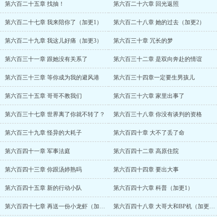
第六百二十五章 找抽！
第六百二十六章 回光返照
第六百二十七章 我来陪你了（加更1）
第六百二十八章 她的过去（加更2）
第六百二十九章 我这儿好痛（加更3）
第六百三十章 冗长的梦
第六百三十一章 跟她没有关系了
第六百三十二章 是双向奔赴的情谊
第六百三十三章 等你成为我的避风港
第六百三十四章一定要生男孩儿
第六百三十五章 哥哥不教我们
第六百三十六章 家里出事了
第六百三十七章 世界离了你就不转了？
第六百三十八章 你没有谈判的资格
第六百三十九章 怪异的大耗子
第六百四十章 大不了丢了命
第六百四十一章 军事法庭
第六百四十二章 高原住院
第六百四十三章 你跟汤婷熟吗
第六百四十四章 要出大事
第六百四十五章 新的行动小队
第六百四十六章 科普（加更1）
第六百四十七章 再送一份小龙虾（加更2）
第六百四十八章 大哥大和BP机（加更3）