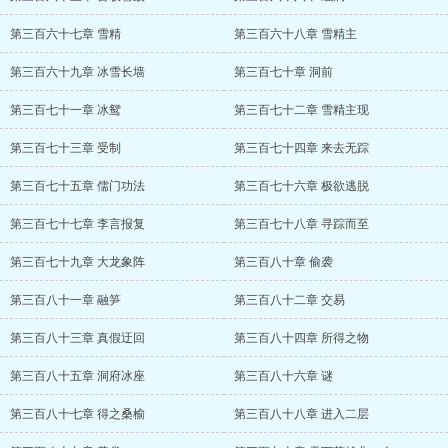
第三百六十七章 雪精
第三百六十八章 雪精主
第三百六十九章 冰雪长墙
第三百七十章 洞前
第三百七十一章 冰鸳
第三百七十二章 雪精主现
第三百七十三章 受制
第三百七十四章 来去无踪
第三百七十五章 儒门功法
第三百七十六章 极欲逃脱
第三百七十七章 李言报复
第三百七十八章 寻踪而至
第三百七十九章 大龙象阵
第三百八十章 偷袭
第三百八十一章 融笋
第三百八十二章 交易
第三百八十三章 真假迂回
第三百八十四章 所得之物
第三百八十五章 洞府冰座
第三百八十六章 谜
第三百八十七章 得之桑榆
第三百八十八章 进入二层