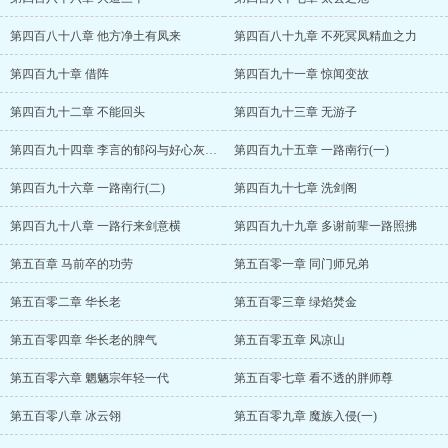
第四百八十八章 他方净土有凤来
第四百八十九章 不死冥凤精血之力
第四百九十章 借阵
第四百九十一章 惊闻变故
第四百九十二章 不能回头
第四百九十三章 无游子
第四百九十四章 李言的郁闷与好心灰袍老者
第四百九十五章 一路南行(一)
第四百九十六章 一路南行(二)
第四百九十七章 洗剑阁
第四百九十八章 一路行来剑意横
第四百九十九章 多谢前辈一路照拂
第五百章 马前卒的功劳
第五百零一章 同门师兄弟
第五百零二章 华长老
第五百零三章 绿焰焚金
第五百零四章 华长老的脾气
第五百零五章 风凉山
第五百零六章 魍魉宗年轻一代
第五百零七章 看不透的胖师尊
第五百零八章 冰云翎
第五百零九章 魔族入侵(一)