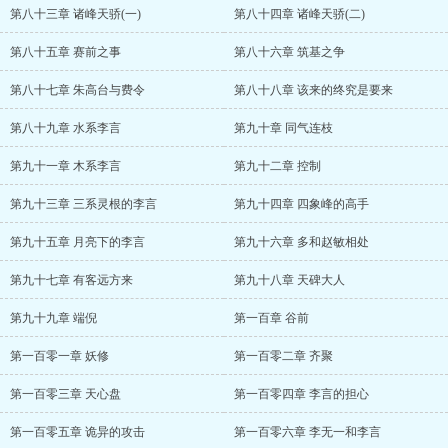
第八十三章 诸峰天骄(一)
第八十四章 诸峰天骄(二)
第八十五章 赛前之事
第八十六章 筑基之争
第八十七章 朱高台与费令
第八十八章 该来的终究是要来
第八十九章 水系李言
第九十章 同气连枝
第九十一章 木系李言
第九十二章 控制
第九十三章 三系灵根的李言
第九十四章 四象峰的高手
第九十五章 月亮下的李言
第九十六章 多和赵敏相处
第九十七章 有客远方来
第九十八章 天碑大人
第九十九章 端倪
第一百章 谷前
第一百零一章 妖修
第一百零二章 齐聚
第一百零三章 天心盘
第一百零四章 李言的担心
第一百零五章 诡异的攻击
第一百零六章 李无一和李言