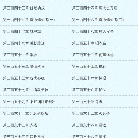
第三百四十三章 皆是功成
第三百四十四章 离火玄黄扇
第三百四十五章 虚假修仙者(一)
第三百四十六章 虚假修仙者(二)
第三百四十七章 城中城
第三百四十八章 故人安否
第三百四十九章 魅影踪迹
第三百五十章 唱衣会
第三百五十一章 唱衣
第三百五十二章 何事遂心
第三百五十三章 懵懂李言
第三百五十四章 拖延
第三百五十五章 各为心机
第三百五十六章 惊退
第三百五十七章 一语破天惊
第三百五十八章 护法
第三百五十九章 不知细叶谁裁出
第三百六十章 寻查
第三百六十一章 北冥镇妖塔
第三百六十二章 玄冥令
第三百六十三章 入塔
第三百六十四章 雪蚊
第三百六十五章 暂收雪蚊
第三百六十六章 融洞