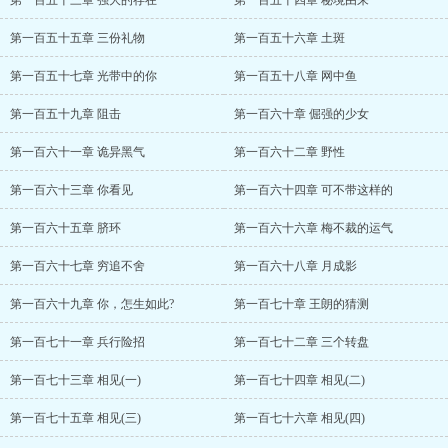
第一百五十三章 强大的存在
第一百五十四章 秘境由来
第一百五十五章 三份礼物
第一百五十六章 土斑
第一百五十七章 光带中的你
第一百五十八章 网中鱼
第一百五十九章 阻击
第一百六十章 倔强的少女
第一百六十一章 诡异黑气
第一百六十二章 野性
第一百六十三章 你看见
第一百六十四章 可不带这样的
第一百六十五章 脐环
第一百六十六章 梅不裁的运气
第一百六十七章 穷追不舍
第一百六十八章 月成影
第一百六十九章 你，怎生如此?
第一百七十章 王朗的猜测
第一百七十一章 兵行险招
第一百七十二章 三个转盘
第一百七十三章 相见(一)
第一百七十四章 相见(二)
第一百七十五章 相见(三)
第一百七十六章 相见(四)