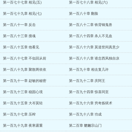
第一百七十七章 相见(五)
第一百七十八章 相见(六)
第一百七十九章 相见(七)
第一百八十章 翻脸
第一百八十一章 反击
第一百八十二章 铁背铜鬼兽
第一百八十三章 搜魂
第一百八十四章 杀人不见血
第一百八十五章 他看见
第一百八十六章 莫道世间真意少
第一百八十七章 不似回从前
第一百八十八章 谁念西风独自凉
第一百八十九章 聚散两依依
第一百九十章 相去复几许
第一百九十一章 赵敏的秘密
第一百九十二章 庆阿王
第一百九十三章 稳固心境
第一百九十四章 惊喜同至
第一百九十五章 大岑莫轻
第一百九十六章 穷奇炼狱术
第一百九十七章 压榨
第一百九十八章 功成
第一百九十九章 夜寒露重
第二百章 魍魉宗山门