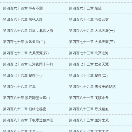
第四百六十四章 事有不测
第四百六十五章 绝望
第四百六十六章 黑袍人影
第四百六十七章 渐拨云雾
第四百六十八章 目标，北冥之海
第四百六十九章 大风天涯(一)
第四百七十章 大风天涯(二)
第四百七十一章 大风天涯(三)
第四百七十二章 大风天涯(四)
第四百七十三章 北冥之海
第四百七十四章 江湖夜雨十年灯
第四百七十五章 亡命天涯
第四百七十六章 整理(一)
第四百七十七章 整理(二)
第四百七十八章 混混
第四百七十九章 雪蚊王的疑惑
第四百八十章 黑云翻墨未遮山
第四百八十一章 飞骥来兮
第四百八十二章 银纸之秘密
第四百八十三章 寻找精血
第四百八十四章 千帆尽过猿声旧
第四百八十五章 血河之威
第四百八十六章 大道三千
第四百八十七章 太玄之危