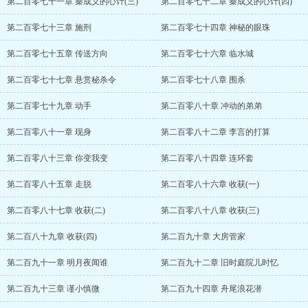
第二百零七十一章 秦成义的心计(三)
第二百零七十二章 秦成义的心计(四)
第二百零七十三章 施刑
第二百零七十四章 神秘的眼珠
第二百零七十五章 传送方向
第二百零七十六章 临水城
第二百零七十七章 悬赏秘杀令
第二百零七十八章 围杀
第二百零七十九章 动手
第二百零八十章 冲动的弟弟
第二百零八十一章 现身
第二百零八十二章 李言的打算
第二百零八十三章 你变我变
第二百零八十四章 连环套
第二百零八十五章 走脱
第二百零八十六章 收获(一)
第二百零八十七章 收获(二)
第二百零八十八章 收获(三)
第二百八十九章 收获(四)
第二百九十章 大房管家
第二百九十一章 明月夜闻谁
第二百九十二章 旧时庭院儿时忆
第二百九十三章 谨小慎微
第二百九十四章 舟尾浪花潜