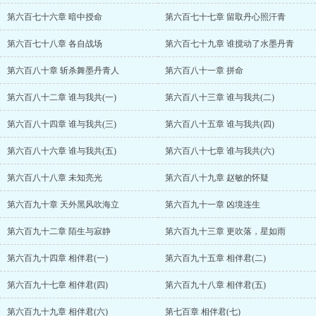
第六百七十六章 暗中授命
第六百七十七章 留取丹心照汗青
第六百七十八章 各自战场
第六百七十九章 谁搅动了水墨丹青
第六百八十章 斩杀舞墨丹青人
第六百八十一章 拼命
第六百八十二章 谁与我共(一)
第六百八十三章 谁与我共(二)
第六百八十四章 谁与我共(三)
第六百八十五章 谁与我共(四)
第六百八十六章 谁与我共(五)
第六百八十七章 谁与我共(六)
第六百八十八章 未知亮光
第六百八十九章 赵敏的怀疑
第六百九十章 天外黑风吹海立
第六百九十一章 凶境连生
第六百九十二章 陌生与寂静
第六百九十三章 更吹落，星如雨
第六百九十四章 相伴君(一)
第六百九十五章 相伴君(二)
第六百九十七章 相伴君(四)
第六百九十八章 相伴君(五)
第六百九十九章 相伴君(六)
第七百章 相伴君(七)