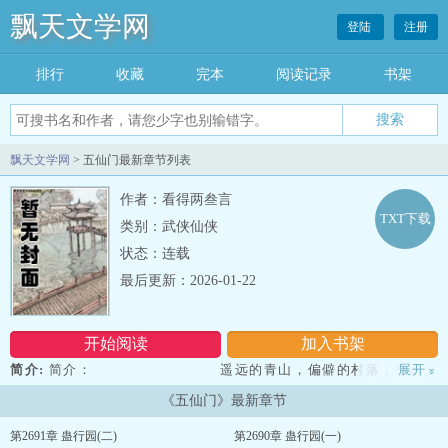
飘天文学网
登陆
注册
排行
收藏
完本
阅读记录
书架
飘天文学网
> 五仙门最新章节列表
作者：看得两叁言
TXT下载
类别：武侠仙侠
状态：连载
最后更新：2026-01-22
开始阅读
加入书架
简介:
简介： 遥远的青山，偏僻的村落，平凡少
展开
»
年，只为生存，凡人生活却化作修仙之路，有谁是真，有谁是假？有
《五仙门》最新章节
谁能最后明月长伴！仙侠世界，从此开始。...
第2691章 蛊行园(二)
第2690章 蛊行园(一)