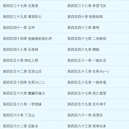
第四百三十七章 元青派
第四百三十八章 奔雷飞矢
第四百三十九章 离我军心
第四百四十章 暗夜惊闻
第四百四十一章 玉环
第四百四十三章 黎明
第四百四十四章 他修炼的是幻术
第四百四十七章 二张银纸
第四百四十八章 石变林
第四百四十九章 赠旗
第四百五十章 狗仗人势
第四百五十一章 一路向北
第四百五十二章 悲灵山庄
第四百五十三章 生死斗(一)
第四百五十四章 生死斗(二)
第四百五十五章 一路奔逃
第四百五十六章 魍魉宗修士
第四百五十七章 死亡凝望
第四百五十八章 一世情缘
第四百五十九章 庄中弟子
第四百六十章 丁玉山
第四百六十一章 风雪宗
第四百六十二章 召集令
第四百六十三章 简单任务