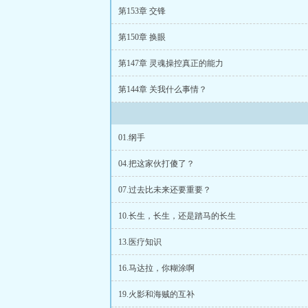
第153章 交锋
第150章 换眼
第147章 灵魂操控真正的能力
第144章 关我什么事情？
01.纲手
04.把这家伙打傻了？
07.过去比未来还要重要？
10.长生，长生，还是踏马的长生
13.医疗知识
16.马达拉，你糊涂啊
19.火影和海贼的互补