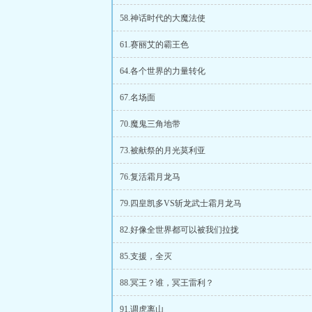
58.神话时代的大魔法使
61.赛丽艾的霸王色
64.各个世界的力量转化
67.名场面
70.魔鬼三角地带
73.被献祭的月光莫利亚
76.复活霜月龙马
79.四皇凯多VS斩龙武士霜月龙马
82.好像全世界都可以被我们拉拢
85.支援，全灭
88.冥王？谁，冥王雷利？
91.调虎离山