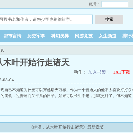
账号：
都市言情
历史军事
科幻灵异
网游竞技
女生频道
排行
列表
从木叶开始行走诸天
动作：
加入书架
、
TXT下载
08-04
发现自己不知道为什麽可以穿越诸天万界。作为一个普通人的他不太喜欢打打杀
的美食，过普通而又平凡的日子。如果可以长生不老，那就更好了。但不知道..
《综漫，从木叶开始行走诸天》最新章节