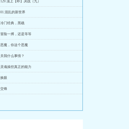
章 129.顶上【即】决战（九）
 01.混乱的新世界
章 冷门经典，黑礁
章 冒险一搏，还是等等
章 恶魔，你这个恶魔
章 关我什么事情？
章 灵魂操控真正的能力
 换眼
 交锋