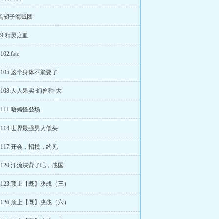
压黑胡子海贼团
99.精灵之血
02.fate
章 105.这个身体不能要了
 108.人人果实·幻兽种·大
 111.唔姆怪登场
章 114.世界最强男人低头
章 117.开会，招揽，约见
章 120.汗流浃背了吧，战国
章 123.顶上【既】决战（三）
章 126.顶上【既】决战（六）