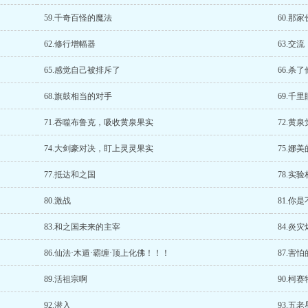
59.千奇百怪的魔法
60.那
62.修行增幅器
63.交流
65.感觉自己被排斥了
66.杀
68.旗鼓相当的对手
69.千
71.吞噬布鲁克，吸收黄泉果实
72.黄
74.大剑豪对决，盯上灵灵果实
75.娜
77.抵达和之国
78.实
80.激战
81.你
83.和之国未来的主宰
84.炎
86.仙法·木遁·霸缠·顶上化佛！！！
87.害
89.活祖宗啊
90.柯
92.潜入
93.五