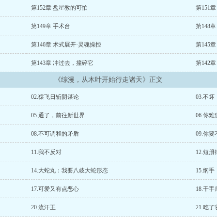
第152章 盘星教的可怕
第151
第149章 手术台
第148
第146章 术式展开·灵魂操控
第145
第143章 冲过去，撞碎它
第142章
《综漫，从木叶开始行走诸天》正文
02.猿飞日斩阴谋论
03.不
05.通了，前往新世界
06.你
08.不可调和的矛盾
09.你
11.我不反对
12.短册
14.大蛇丸：我要八岐大蛇形态
15.纲
17.可爱又有点恶心
18.千
20.流汗王
21.吃