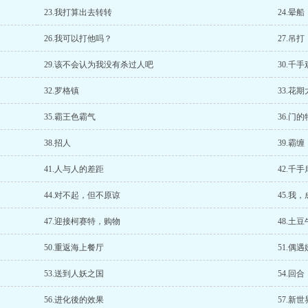
23.我打算出去转转
24.晕
26.我可以打他吗？
27.吊打
29.该不会认为我没有杀过人吧
30.千
32.罗格镇
33.花
35.霸王色霸气
36.门
38.招人
39.霸缠
41.人与人的差距
42.千
44.对不起，但不原谅
45.我
47.迎接柯赛特，购物
48.土
50.重返海上餐厅
51.偶
53.送到人妖之国
54.回合
56.进化後的效果
57.新