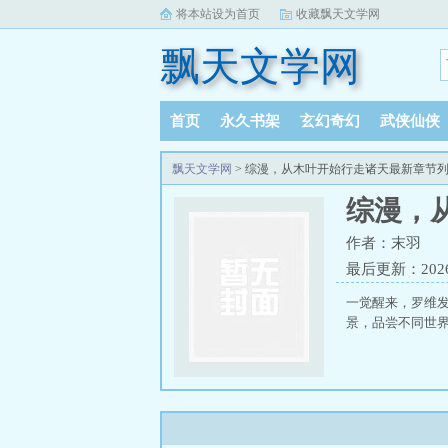
将本站设为首页
收藏飘天文学网
飘天文学网
首页
永久书架
玄幻奇幻
武侠仙侠
飘天文学网
> 综漫，从木叶开始行走诸天最新章节
综漫，
作者：末羽
最后更新：2026-
一觉醒来，罗维
景，品尝不同世界