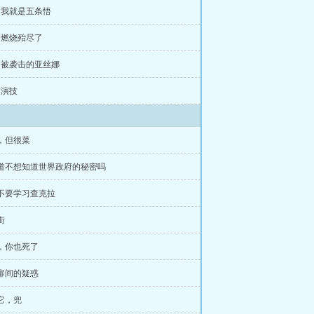
章 我就是五条悟
章 燃烧殆尽了
章 被袭击的亚丝娜
 演技
坏，但很菜
难道不想知道世界政府的秘密吗
要不要学习查克拉
街
手，你也死了
手扉间的疑惑
了它，兜