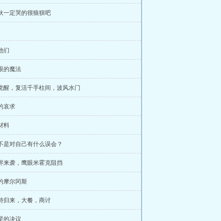
家伙一定哭的很狼狈吧
了他们
里眼的魔法
泉觉醒，复活千手柱间，波风水门
美的哀求
验材料
是不是对自己有什么误会？
灾烬来袭，鹰眼米霍克阻挡
怕的摩尔冈斯
赛特归来，大餐，商讨
老星的决议