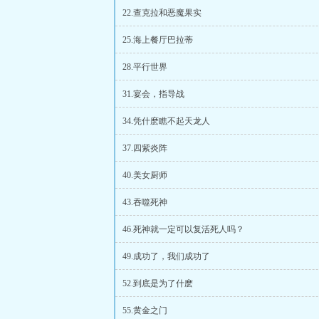
22.查克拉和恶魔果实
25.海上餐厅巴拉蒂
28.平行世界
31.宴会，指导战
34.凭什麽瞧不起天龙人
37.四紫炎阵
40.美女厨师
43.吞噬死神
46.死神就一定可以复活死人吗？
49.成功了，我们成功了
52.到底是为了什麽
55.黄金之门