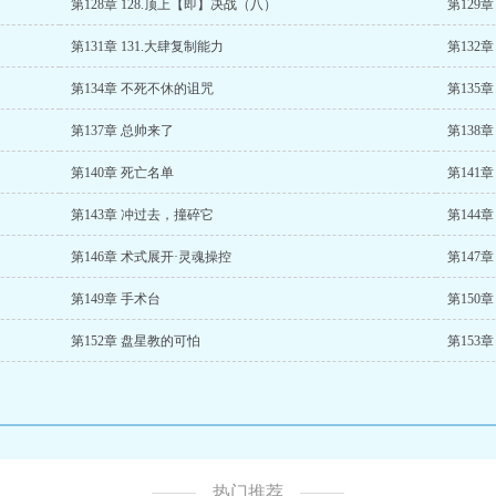
第128章 128.顶上【即】决战（八）
第129
第131章 131.大肆复制能力
第132章
第134章 不死不休的诅咒
第135
第137章 总帅来了
第138
第140章 死亡名单
第141
第143章 冲过去，撞碎它
第144
第146章 术式展开·灵魂操控
第147
第149章 手术台
第150章
第152章 盘星教的可怕
第153章
热门推荐