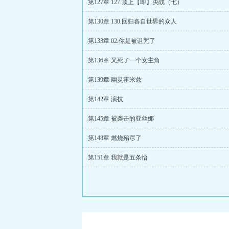
第127章 127.顶上【即】决战（七）
第130章 130.回归各自世界的众人
第133章 02.你是被诅咒了
第136章 又死了一个女主角
第139章 幽灵霍米兹
第142章 演技
第145章 被袭击的亚丝娜
第148章 燃烧殆尽了
第151章 我就是五条悟