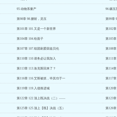
95.动物系量产
96.碾
第98章 98.腰斩，灵压
第99章 
第101章 101.又是一个新世界
第102章 1
第104章 104.给面子
第105
第107章 107.组团刷爱因兹贝伦
第108章
第110章 110.请务必让我加入
第111章
第113章 113.洛克斯回来了？
第114
第116章 116.艾斯被抓，毕其功于一
第117
第119章 119.入侵推进城
第120
第122章 122.顶上既决战（二）——
第123
第125章 125.顶上【既】决战（五）
第126