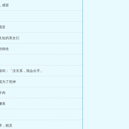
船，感冒
手观音
期太短的美女们
的特殊性
手扉间：「没关系，我会出手」
，成为了死神
豆牛肉
遇娜美
世界，精灵