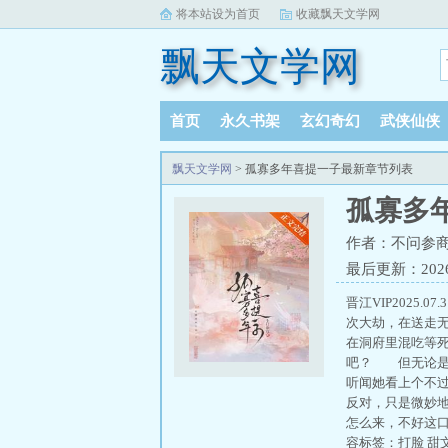
将本站设为首页
收藏飘天文学网
飘天文学网
首页
永久书架
玄幻奇幻
武侠仙侠
飘天文学网
> 孤寡多年喜提一子最新章节列表
孤寡多
作者：不问参
最后更新：2026-
晋江VIP2025.
次大劫，在送走
在洞府里混吃等
吧？ 但无论是
听闻她看上个不
反对，只是微妙
怎么来，不好这
容标签：打脸 甜