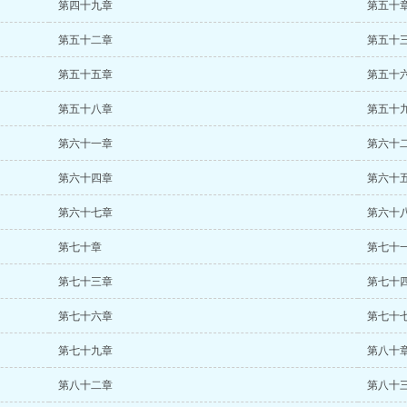
第四十九章
第五十
第五十二章
第五十
第五十五章
第五十
第五十八章
第五十
第六十一章
第六十
第六十四章
第六十
第六十七章
第六十
第七十章
第七十
第七十三章
第七十
第七十六章
第七十
第七十九章
第八十
第八十二章
第八十