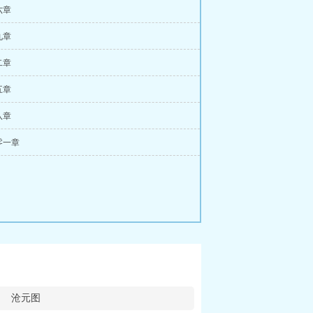
六章
九章
二章
五章
八章
零一章
沧元图