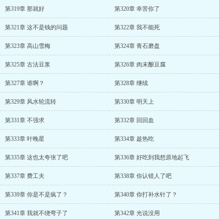
第319章 那就好
第320章 幸苦你了
第321章 这不是钱的问题
第322章 我不能死
第323章 高山雪梅
第324章 青石磨盘
第325章 古法豆浆
第326章 肉末酿豆腐
第327章 谁啊？
第328章 继续
第329章 风水轮流转
第330章 明天上
第331章 不强求
第332章 回回血
第333章 叶晚星
第334章 趁热吃
第335章 这也太夸张了吧
第336章 好吃到我想原地起飞
第337章 费工夫
第338章 你认错人了吧
第339章 你是不是疯了？
第340章 你打补水针了？
第341章 我就不绕弯子了
第342章 光说没用