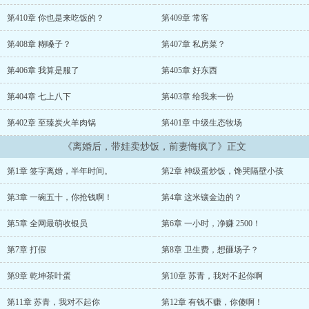
嫌..--离婚后，带娃卖炒饭，前妻悔疯了...
第410章 你也是来吃饭的？
第409章 常客
第408章 糊嗓子？
第407章 私房菜？
第406章 我算是服了
第405章 好东西
第404章 七上八下
第403章 给我来一份
第402章 至臻炭火羊肉锅
第401章 中级生态牧场
《离婚后，带娃卖炒饭，前妻悔疯了》正文
第1章 签字离婚，半年时间。
第2章 神级蛋炒饭，馋哭隔壁小孩
第3章 一碗五十，你抢钱啊！
第4章 这米镶金边的？
第5章 全网最萌收银员
第6章 一小时，净赚 2500！
第7章 打假
第8章 卫生费，想砸场子？
第9章 乾坤茶叶蛋
第10章 苏青，我对不起你啊
第11章 苏青，我对不起你
第12章 有钱不赚，你傻啊！