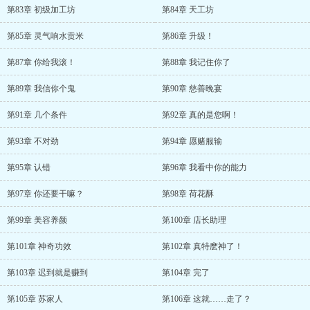
第83章 初级加工坊
第84章 天工坊
第85章 灵气响水贡米
第86章 升级！
第87章 你给我滚！
第88章 我记住你了
第89章 我信你个鬼
第90章 慈善晚宴
第91章 几个条件
第92章 真的是您啊！
第93章 不对劲
第94章 愿赌服输
第95章 认错
第96章 我看中你的能力
第97章 你还要干嘛？
第98章 荷花酥
第99章 美容养颜
第100章 店长助理
第101章 神奇功效
第102章 真特麽神了！
第103章 迟到就是赚到
第104章 完了
第105章 苏家人
第106章 这就……走了？