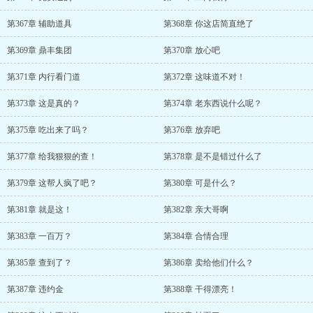
第367章 辅助道具
第368章 你这店简直绝了
第369章 鼎丰集团
第370章 放心吧
第371章 内行看门道
第372章 这味道不对！
第373章 这是真的？
第374章 老东西说什么呢？
第375章 吃出来了吗？
第376章 放弃吧
第377章 给我狠狠的查！
第378章 是不是错过什么了
第379章 这帮人疯了吧？
第380章 可是什么？
第381章 就是这！
第382章 亲大哥啊
第383章 一百万？
第384章 合情合理
第385章 查到了？
第386章 卖给他们什么？
第387章 违约金
第388章 干得漂亮！