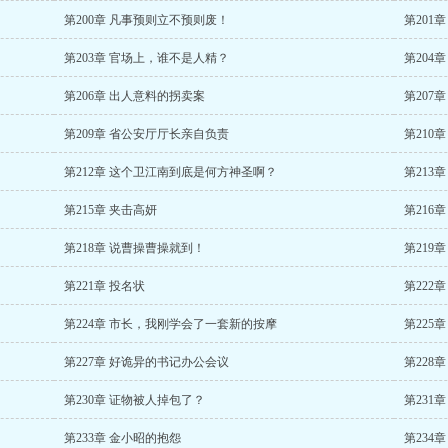
第200章 凡事预则立不预则废！
第201
第203章 官场上，谁不是人精？
第204
第206章 出人意料的拐卖案
第207
第209章 省公安厅厅长亲自负责
第210
第212章 这个卫江南到底是何方神圣啊？
第213
第215章 夹击高妍
第216
第218章 说曹操曹操就到！
第219
第221章 投名状
第222
第224章 市长，我刚学会了一套新的按摩
第225
第227章 好诡异的书记办公会议
第228
第230章 证物被人掉包了？
第231
第233章 金小昭的抱怨
第234章