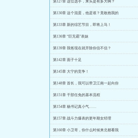
第127章 这位选手，来头是有多大啊？
第130章 这个混蛋，他是谁？竟敢抱我的
第133章 新的综艺节目，即将上马！
第136章 “巨无霸”表妹
第139章 我爸现在就开除你信不信？
第142章 面子十足
第145章 大宁的竞争！
第148章 首长，我可以带卫江南一起向你
第151章 干部任免的基本流程
第154章 杨书记真小气……
第157章 战斗力爆表的更年期女经理
第160章 小卫哥，你什么时候来北都看我