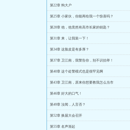
第22章 狗大户
第25章 小家伙，你能再给我一个惊喜吗？
第28章 他，他竟然有高市长家的钥匙？
第31章 来，让我装一下！
第34章 这脸皮是有多厚？
第37章 卫江南，我警告你，别不识抬举！
第40章 这个处警模式也是很罕见啊
第43章 卫江南，原来你想要教我怎么当市
第46章 好大的口气！
第49章 汝闻，人言否？
第52章 换届大会召开
第55章 名声渐起