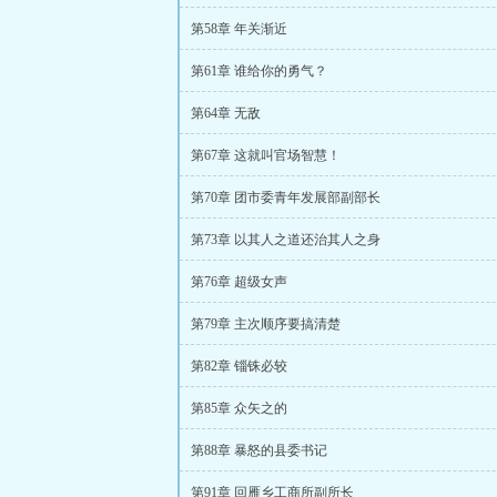
第58章 年关渐近
第61章 谁给你的勇气？
第64章 无敌
第67章 这就叫官场智慧！
第70章 团市委青年发展部副部长
第73章 以其人之道还治其人之身
第76章 超级女声
第79章 主次顺序要搞清楚
第82章 锱铢必较
第85章 众矢之的
第88章 暴怒的县委书记
第91章 回雁乡工商所副所长