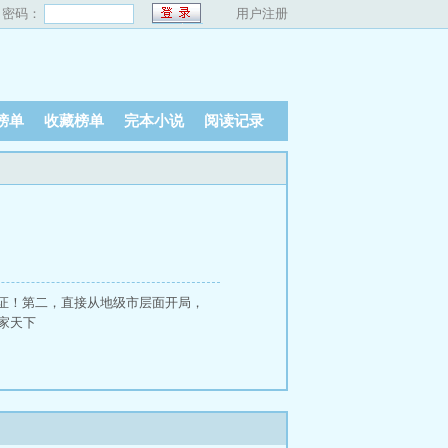
密码：
用户注册
榜单
收藏榜单
完本小说
阅读记录
证！第二，直接从地级市层面开局，
家天下