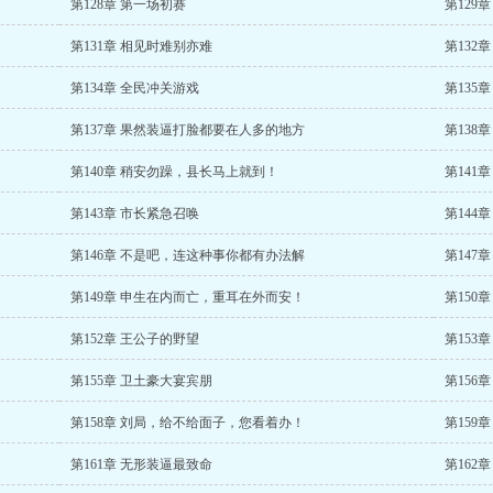
第128章 第一场初赛
第129
第131章 相见时难别亦难
第132
第134章 全民冲关游戏
第135
第137章 果然装逼打脸都要在人多的地方
第138
第140章 稍安勿躁，县长马上就到！
第141
第143章 市长紧急召唤
第144
第146章 不是吧，连这种事你都有办法解
第147
第149章 申生在内而亡，重耳在外而安！
第150
第152章 王公子的野望
第153
第155章 卫土豪大宴宾朋
第156
第158章 刘局，给不给面子，您看着办！
第159
第161章 无形装逼最致命
第162