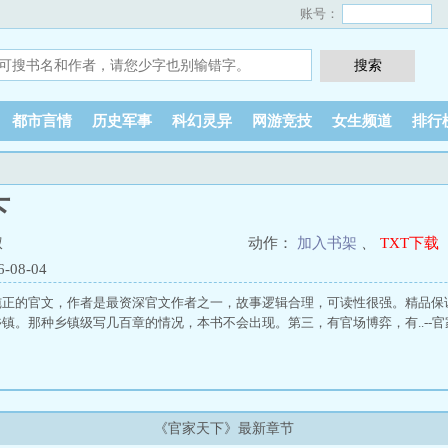
账号：
都市言情
历史军事
科幻灵异
网游竞技
女生频道
排行
下
叔
动作：
加入书架
、
TXT下载
08-04
纯正的官文，作者是最资深官文作者之一，故事逻辑合理，可读性很强。精品保
镇。那种乡镇级写几百章的情况，本书不会出现。第三，有官场博弈，有..--官
《官家天下》最新章节