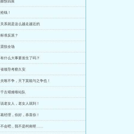
章 曲惊四座
章 抢钱！
章 关系就是这么越走越近的
章 标准反派？
章 震惊全场
章 有什么大事要发生了吗？
章 省领导考察久安
章 夫唯不争，天下莫能与之争也！
章 千古艰难唯站队
章 说老女人，老女人就到！
章 葛经理，你好，恭喜你！
章 不会吧，我不是柯南呀……