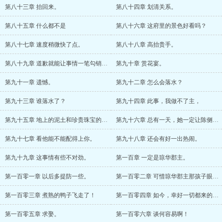
第八十三章 抬回来。
第八十四章 划清关系。
第八十五章 什么都不是
第八十六章 这府里的景色好看吗？
第八十七章 速度稍微快了点。
第八十八章 高抬贵手。
第八十九章 道歉就能让事情一笔勾销了吗？
第九十章 赏花宴。
第九十一章 遗憾。
第九十二章 怎么会落水？
第九十三章 谁落水了？
第九十四章 此事，我做不了主，
第九十五章 地上的泥土和珍贵珠宝的区别啊
第九十六章 总有一天，她一定让陈侧妃跪在
第九十七章 看他能不能配得上你。
第九十八章 还会有好一出热闹。
第九十九章 这事情有些不对劲。
第一百章 一定是琼华郡主。
第一百零一章 以后多提防一些。
第一百零二章 可惜琼华郡主那孩子眼神不太
第一百零三章 煮熟的鸭子飞走了！
第一百零四章 如今，幸好一切都来的及。
第一百零五章 求娶。
第一百零六章 谈何容易啊！