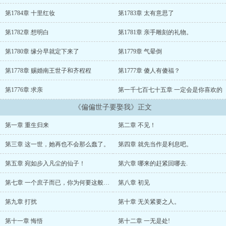
人，让那些害自己的人，通通下地狱，血债血偿！--偏偏世子要娶我...
第1784章 十里红妆
第1783章 太有意思了
第1782章 想明白
第1781章 亲手雕刻的礼物。
第1780章 缘分早就定下来了
第1779章 气晕倒
第1778章 赐婚南王世子和齐程程
第1777章 傻人有傻福？
第1776章 求亲
第一千七百七十五章 一定会是你喜欢的
《偏偏世子要娶我》正文
第一章 重生归来
第二章 不见！
第三章 这一世，她再也不会那么蠢了。
第四章 就先当作是利息吧。
第五章 宛如步入凡尘的仙子！
第六章 哪来的赶紧回哪去.
第七章 一个庶子而已，你为何要这般的优秀
第八章 初见
第九章 打扰
第十章 无关紧要之人。
第十一章 悔悟
第十二章 一无是处!