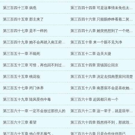
第三百四十三章 病危
第三百四十四章 可是这事情未免也太顺利了
第三百四十五章 郡主来了
第三百四十六章 只能眼睁睁看着二舅哥带着
第三百四十七章 是不一样的
第三百四十八章 她突然想到了一个绝妙的主
第三百四十九章 她不会再踏入南王府一步
第三百五十章 来一个眼不见为净
第三百五十一章 不能死
第三百五十二章 边关大捷
第三百五十三章 可惜，再也回不到过去了
第三百五十四章 宣镇国公回京
第三百五十五章 桃花妆
第三百五十六章 决定去找南墨宸问清楚
第三百五十七章 闭门休养
第三百五十八章 南墨宸不会是喜欢她吧？
第三百五十九章 陆风受伤中毒
第三百六十章 起因都只有一个
第三百六十一章 一定不会放过那些人的
第三百六十二章 这一辈子，就是琼华郡主
第三百六十三章 看望
第三百六十四章 既然得不到，那就毁了吧
第三百六十五章 他心里不服气，
第三百六十六章 只是合作伙伴而已