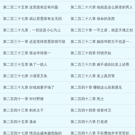
第二百二十五章 这里面肯定有问题
第二百二十六章 他就是这么善变的男人
第二百二十七章 就让君墨宸有去无回
第二百二十八章 保命的东西
第二百二十九章，一切还是小心为上
第二百三十章 一字之差，就是天壤之别
第二百三十一章 还是觉得君墨宸很可疑
第二百三十二章 她琼华郡主不也是一个笑话
第二百三十三章 谁会夺得第一
第二百三十四章 狩猎开始
第二百三十五章 换了一批人
第二百三十六章 难不成你比皇上还尊贵吗？
第二百三十七章 小溪里叉鱼
第二百三十八章 皇上真厉害
第二百三十九章 好戏就要开场了
第二百四十章 哪能这么容易遇见
第二百四十一章 对付野猪
第二百四十二章 死士
第二百四十三章 刺杀太子
第二百四十四章 假冒侍卫
第二百四十五章 逃命
第二百四十六章 打老虎
第二百四十七章 情况会越来越危险的
第二百四十八章 不枉费他辛辛苦苦折腾这一