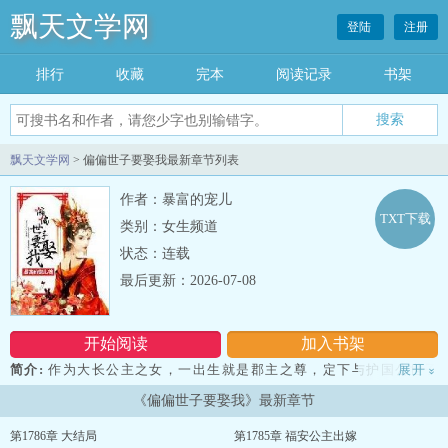
飘天文学网
登陆
注册
排行
收藏
完本
阅读记录
书架
飘天文学网
> 偏偏世子要娶我最新章节列表
作者：暴富的宠儿
TXT下载
类别：女生频道
状态：连载
最后更新：2026-07-08
开始阅读
加入书架
简介:
作为大长公主之女，一出生就是郡主之尊，定下与护国公世子
展开
»
的婚事，是大安朝人从羡慕的一对；一夜之间，全家一百余口人被冠
《偏偏世子要娶我》最新章节
上通敌的罪名，午门砍头。他却以自己和人通奸的罪名，给了自己一
杯毒酒。原来所有的一切，都是阴谋。重生归来，她定要保护好家
第1786章 大结局
第1785章 福安公主出嫁