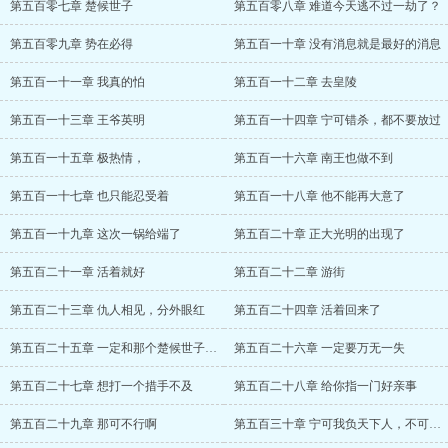
第五百零七章 楚候世子
第五百零八章 难道今天逃不过一劫了？
第五百零九章 势在必得
第五百一十章 没有消息就是最好的消息
第五百一十一章 我真的怕
第五百一十二章 去皇陵
第五百一十三章 王爷英明
第五百一十四章 宁可错杀，都不要放过
第五百一十五章 极热情，
第五百一十六章 南王也做不到
第五百一十七章 也只能忍受着
第五百一十八章 他不能再大意了
第五百一十九章 这次一锅给端了
第五百二十章 正大光明的出现了
第五百二十一章 活着就好
第五百二十二章 游街
第五百二十三章 仇人相见，分外眼红
第五百二十四章 活着回来了
第五百二十五章 一定和那个楚候世子脱不了
第五百二十六章 一定要万无一失
第五百二十七章 想打一个措手不及
第五百二十八章 给你指一门好亲事
第五百二十九章 那可不行啊
第五百三十章 宁可我负天下人，不可天下人