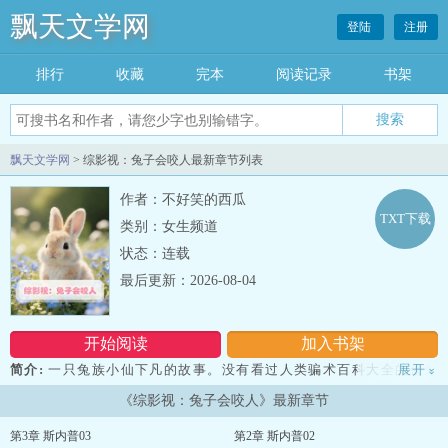
飘天文学网
登陆
注册
排行
收藏
完本
阅读记录
书架
飘天文学网
> 综影视：兔子会咬人最新章节列表
作者：不好笑的西瓜
TXT下载
类别：女生频道
状态：连载
最后更新：2026-08-04
开始阅读
加入书架
简介:
一只兔族小仙下凡的故事。没有看过人类骗术百科大全的傻兔
展开
»
子，掉进了一个又一个萝卜坑。好骗，但是生气起来会咬人！娇妻文
《综影视：兔子会咬人》最新章节
学玛丽苏文学，无虐点，非大女主文。…--综影视：兔子会咬人...
第3章 斯内普03
第2章 斯内普02