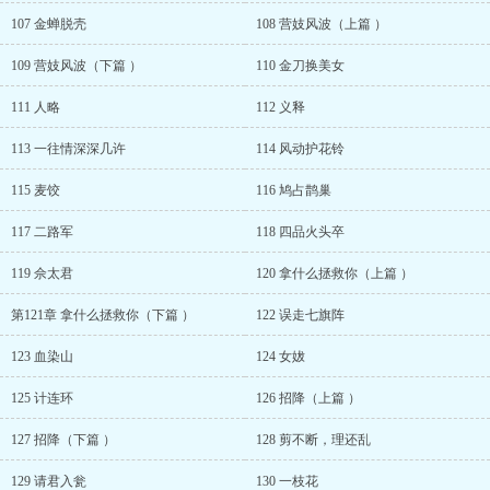
107 金蝉脱壳
108 营妓风波（上篇 ）
109 营妓风波（下篇 ）
110 金刀换美女
111 人略
112 义释
113 一往情深深几许
114 风动护花铃
115 麦饺
116 鸠占鹊巢
117 二路军
118 四品火头卒
119 佘太君
120 拿什么拯救你（上篇 ）
第121章 拿什么拯救你（下篇 ）
122 误走七旗阵
123 血染山
124 女妭
125 计连环
126 招降（上篇 ）
127 招降（下篇 ）
128 剪不断，理还乱
129 请君入瓮
130 一枝花