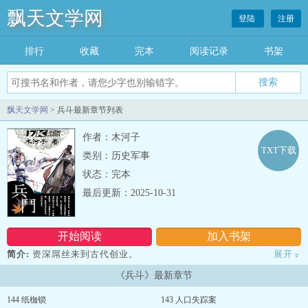
飘天文学网
登陆
注册
排行
收藏
完本
阅读记录
书架
飘天文学网
> 兵斗最新章节列表
作者：木河子
TXT下载
类别：历史军事
状态：完本
最后更新：2025-10-31
开始阅读
加入书架
简介:
资深屌丝来到古代创业。
展开
»
住房解决了，各种豪宅，各种别墅，偶尔还到皇宫休假。
《兵斗》最新章节
老婆解决了，古代的，现代的，国内的，国外的，应有尽有。
能歌善舞的回鹘姑娘，热烈奔放的现代人妇，爱恨分明的江湖侠
144 纸枷锁
143 人口失踪案