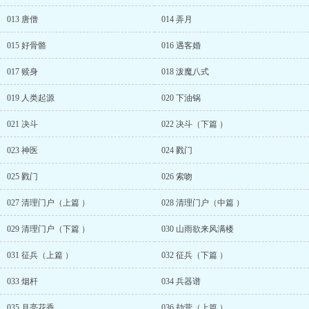
013 唐僧
014 弄月
015 好骨骼
016 遇客婚
017 赎身
018 泼魔八式
019 人类起源
020 下油锅
021 决斗
022 决斗（下篇 ）
023 神医
024 戮门
025 戮门
026 索吻
027 清理门户（上篇 ）
028 清理门户（中篇 ）
029 清理门户（下篇 ）
030 山雨欲来风满楼
031 征兵（上篇 ）
032 征兵（下篇 ）
033 烟杆
034 兵器谱
035 月亮花香
036 劫营（上篇 ）