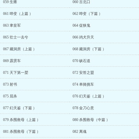
059 生瘗
060 古北口
061 哗变（上篇 ）
062 哗变（下篇 ）
063 聿皇军
064 促狭鬼
065 壮士一去兮
066 鸡犬升天
067 藏洞房（上篇 ）
068 藏洞房（下篇 ）
069 霹雳车
070 硖石道
071 天下第一槊
072 安答之盟
073 射书
074 单骑挑车
075 屈杀
076 幻天鉴（上篇 ）
077 幻天鉴（下篇 ）
078 金刀心意
079 杀围救母（上篇 ）
080 杀围救母（中篇 ）
081 杀围救母（下篇 ）
082 离魂