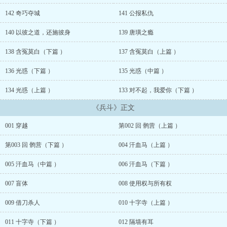
女，英姿飒爽的将门虎女，足智多谋的鬼谷师姐，刁蛮任性的菱花女
神，善解人意的初恋女友，温柔可爱的东瀛萝莉，天然呆萌的南诏公
142 奇巧夺城
141 公报私仇
主，古灵精怪的波斯美人……
手握兵书一卷，纵横五代十国，谈笑之间，墙橹灰飞烟灭！
140 以彼之道，还施彼身
139 唐璜之瘾
群号：93673938...
138 含冤莫白（下篇 ）
137 含冤莫白（上篇 ）
136 光惑（下篇 ）
135 光惑（中篇 ）
134 光惑（上篇 ）
133 对不起，我爱你（下篇 ）
《兵斗》正文
001 穿越
第002 回 鹘营（上篇 ）
第003 回 鹘营（下篇 ）
004 汗血马（上篇 ）
005 汗血马（中篇 ）
006 汗血马（下篇 ）
007 盲体
008 使用权与所有权
009 借刀杀人
010 十字寺（上篇 ）
011 十字寺（下篇 ）
012 隔墙有耳