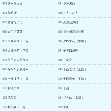
083 饮水堡之困
084 各怀鬼胎
085 劫粮计
086 好人，坏人
087 雷霆报子仇
088 火烧葫芦口
089 金兰坦荡荡
090 是非根惹是非事
091 火线求药（上篇 ）
092 火线求药（中篇 ）
093 火线求药（下篇 ）
094 子母口袋阵
095 虽千万人吾往矣
096 一场空
097 等闲策反鸦儿军
098 十面埋伏（上篇 ）
099 十面埋伏（中篇 ）
100 十面埋伏（下篇 ）
101 脚底按摩
102 于越
103 琥珀墨
104 相见欢（上篇 ）
105 相见欢（下篇 ）
106 帝羓